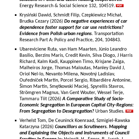
Energy Research & Social Science 132, 104519.
Krysiński Dawid, Schmidt Filip, Czepkiewicz Michał,
Brudka Cezary (2026)
Do negative experiences of car
dependence foster support for car use restrictions?
Evidence from Polish urban regions
. Transportation
Research Part A: Policy and Practice, 204, 104843.
Ubareviciene Ruta, van Ham Maarten, Júnio Leandro
Basílio, Berzins Maris, Credit Kevin, Silva Diogo, J Harris
Richard, Kalm Kadi, Kauppinen Timo, Krisjane Zaiga,
Malheiros Jorge, Thomas Maloutas, Manley David J,
Oriol Nel-lo, Nevanto Milena, Novotný Ladislav,
Ouředníček Martin, Porcel Sergio, Ribardière Antonine,
Šimon Martin, Smętkowski Maciej, Spyrellis Stavros,
Strömgren Magnus, Van Gent Wouter, Wessel Terje,
Tammaru Tiit (2026)
A Comparative Study of Socio-
Economic Segregation in European Capital City-Regions:
From Segregation to Desegregation?
Urban Studies.
Verhelst Tom, De Ceuninck Koenraad, Szmigiel-Rawska
Katarzyna (2026)
Councillors as Scrutineers. Mapping
and Explaining the Objects and Instruments of Council