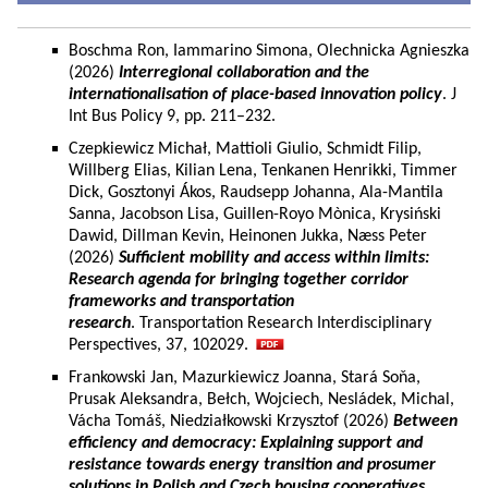
Boschma Ron, Iammarino Simona, Olechnicka Agnieszka
(2026)
Interregional collaboration and the
internationalisation of place-based innovation policy
. J
Int Bus Policy 9, pp. 211–232.
Czepkiewicz Michał, Mattioli Giulio, Schmidt Filip,
Willberg Elias, Kilian Lena, Tenkanen Henrikki, Timmer
Dick, Gosztonyi Ákos, Raudsepp Johanna, Ala-Mantila
Sanna, Jacobson Lisa, Guillen-Royo Mònica, Krysiński
Dawid, Dillman Kevin, Heinonen Jukka, Næss Peter
(2026)
Sufficient mobility and access within limits:
Research agenda for bringing together corridor
frameworks and transportation
research
. Transportation Research Interdisciplinary
Perspectives, 37, 102029.
Frankowski Jan, Mazurkiewicz Joanna, Stará Soňa,
Prusak Aleksandra, Bełch, Wojciech, Nesládek, Michal,
Vácha Tomáš, Niedziałkowski Krzysztof (2026)
Between
efficiency and democracy: Explaining support and
resistance towards energy transition and prosumer
solutions in Polish and Czech housing cooperatives.