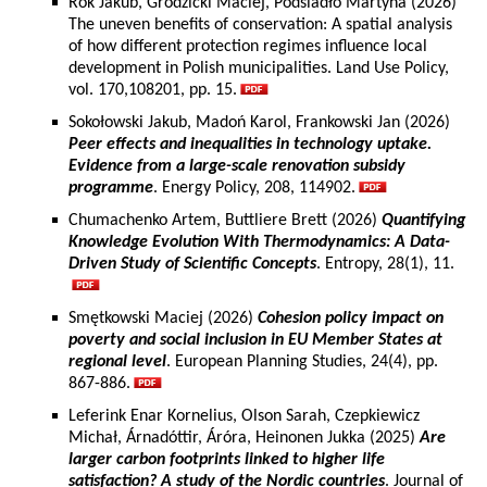
Rok Jakub, Grodzicki Maciej, Podsiadło Martyna (2026)
The uneven benefits of conservation: A spatial analysis
of how different protection regimes influence local
development in Polish municipalities. Land Use Policy,
vol. 170,108201, pp. 15.
Sokołowski Jakub, Madoń Karol, Frankowski Jan (2026)
Peer effects and inequalities in technology uptake.
Evidence from a large-scale renovation subsidy
programme
. Energy Policy, 208, 114902.
Chumachenko Artem, Buttliere Brett (2026)
Quantifying
Knowledge Evolution With Thermodynamics: A Data-
Driven Study of Scientific Concepts
. Entropy, 28(1), 11.
Smętkowski Maciej (2026)
Cohesion policy impact on
poverty and social inclusion in EU Member States at
regional level
. European Planning Studies, 24(4), pp.
867-886.
Leferink Enar Kornelius, Olson Sarah, Czepkiewicz
Michał, Árnadóttir, Áróra, Heinonen Jukka (2025)
Are
larger carbon footprints linked to higher life
satisfaction? A study of the Nordic countries
. Journal of