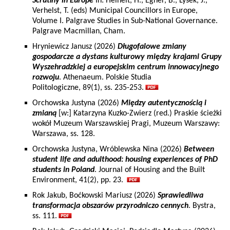
Scrutiny in Europe
In: Heinelt, H., Egner, B., Lysek, J.,
Verhelst, T. (eds) Municipal Councillors in Europe,
Volume I. Palgrave Studies in Sub-National Governance.
Palgrave Macmillan, Cham.
Hryniewicz Janusz (2026)
Długofalowe zmiany
gospodarcze a dystans kulturowy między krajami Grupy
Wyszehradzkiej a europejskim centrum innowacyjnego
rozwoju
. Athenaeum. Polskie Studia
Politologiczne, 89(1), ss. 235-253.
Orchowska Justyna (2026)
Między autentycznością i
zmianą
[w:] Katarzyna Kuzko-Zwierz (red.) Praskie ścieżki
wokół Muzeum Warszawskiej Pragi, Muzeum Warszawy:
Warszawa, ss. 128.
Orchowska Justyna, Wróblewska Nina (2026)
Between
student life and adulthood: housing experiences of PhD
students in Poland
. Journal of Housing and the Built
Environment, 41(2), pp. 23.
Rok Jakub, Boćkowski Mariusz (2026)
Sprawiedliwa
transformacja obszarów przyrodniczo cennych
. Bystra,
ss. 111.