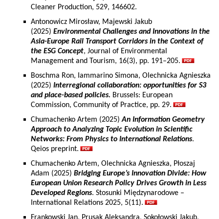
Cleaner Production, 529, 146602.
Antonowicz Mirosław, Majewski Jakub
(2025)
Environmental Challenges and Innovations in the
Asia-Europe Rail Transport Corridors in the Context of
the ESG Concept
, Journal of Environmental
Management and Tourism, 16(3), pp. 191–205.
Boschma Ron, Iammarino Simona, Olechnicka Agnieszka
(2025)
Interregional collaboration: opportunities for S3
and place-based policies.
Brussels: European
Commission, Community of Practice, pp. 29.
Chumachenko Artem (2025)
An Information Geometry
Approach to Analyzing Topic Evolution in Scientific
Networks: From Physics to International Relations
.
Qeios preprint.
Chumachenko Artem, Olechnicka Agnieszka, Płoszaj
Adam (2025)
Bridging Europe’s Innovation Divide: How
European Union Research Policy Drives Growth in Less
Developed Regions
. Stosunki Międzynarodowe –
International Relations 2025, 5(11).
Frankowski Jan, Prusak Aleksandra, Sokołowski Jakub,