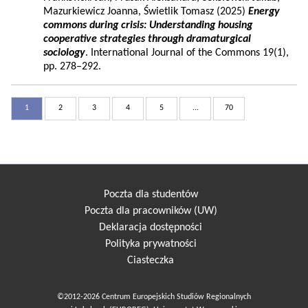
Mazurkiewicz Joanna, Świetlik Tomasz (2025)
Energy
commons during crisis: Understanding housing
cooperative strategies through dramaturgical
sociology
. International Journal of the Commons 19(1),
pp. 278–292.
1
2
3
4
5
...
70
Poczta dla studentów
Poczta dla pracowników (UW)
Deklaracja dostępności
Polityka prywatności
Ciasteczka
©2012-2026 Centrum Europejskich Studiów Regionalnych