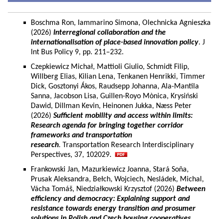
Boschma Ron, Iammarino Simona, Olechnicka Agnieszka
(2026)
Interregional collaboration and the
internationalisation of place-based innovation policy
. J
Int Bus Policy 9, pp. 211–232.
Czepkiewicz Michał, Mattioli Giulio, Schmidt Filip,
Willberg Elias, Kilian Lena, Tenkanen Henrikki, Timmer
Dick, Gosztonyi Ákos, Raudsepp Johanna, Ala-Mantila
Sanna, Jacobson Lisa, Guillen-Royo Mònica, Krysiński
Dawid, Dillman Kevin, Heinonen Jukka, Næss Peter
(2026)
Sufficient mobility and access within limits:
Research agenda for bringing together corridor
frameworks and transportation
research
. Transportation Research Interdisciplinary
Perspectives, 37, 102029.
Frankowski Jan, Mazurkiewicz Joanna, Stará Soňa,
Prusak Aleksandra, Bełch, Wojciech, Nesládek, Michal,
Vácha Tomáš, Niedziałkowski Krzysztof (2026)
Between
efficiency and democracy: Explaining support and
resistance towards energy transition and prosumer
solutions in Polish and Czech housing cooperatives.