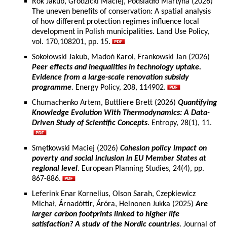
Rok Jakub, Grodzicki Maciej, Podsiadło Martyna (2026)
The uneven benefits of conservation: A spatial analysis
of how different protection regimes influence local
development in Polish municipalities. Land Use Policy,
vol. 170,108201, pp. 15.
Sokołowski Jakub, Madoń Karol, Frankowski Jan (2026)
Peer effects and inequalities in technology uptake.
Evidence from a large-scale renovation subsidy
programme
. Energy Policy, 208, 114902.
Chumachenko Artem, Buttliere Brett (2026)
Quantifying
Knowledge Evolution With Thermodynamics: A Data-
Driven Study of Scientific Concepts
. Entropy, 28(1), 11.
Smętkowski Maciej (2026)
Cohesion policy impact on
poverty and social inclusion in EU Member States at
regional level
. European Planning Studies, 24(4), pp.
867-886.
Leferink Enar Kornelius, Olson Sarah, Czepkiewicz
Michał, Árnadóttir, Áróra, Heinonen Jukka (2025)
Are
larger carbon footprints linked to higher life
satisfaction? A study of the Nordic countries
. Journal of