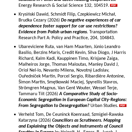
Energy Research & Social Science 132, 104519.
Krysiński Dawid, Schmidt Filip, Czepkiewicz Michał,
Brudka Cezary (2026)
Do negative experiences of car
dependence foster support for car use restrictions?
Evidence from Polish urban regions
. Transportation
Research Part A: Policy and Practice, 204, 104843.
Ubareviciene Ruta, van Ham Maarten, Júnio Leandro
Basílio, Berzins Maris, Credit Kevin, Silva Diogo, J Harris
Richard, Kalm Kadi, Kauppinen Timo, Krisjane Zaiga,
Malheiros Jorge, Thomas Maloutas, Manley David J,
Oriol Nel-lo, Nevanto Milena, Novotný Ladislav,
Ouředníček Martin, Porcel Sergio, Ribardière Antonine,
Šimon Martin, Smętkowski Maciej, Spyrellis Stavros,
Strömgren Magnus, Van Gent Wouter, Wessel Terje,
Tammaru Tiit (2026)
A Comparative Study of Socio-
Economic Segregation in European Capital City-Regions:
From Segregation to Desegregation?
Urban Studies.
Verhelst Tom, De Ceuninck Koenraad, Szmigiel-Rawska
Katarzyna (2026)
Councillors as Scrutineers. Mapping
and Explaining the Objects and Instruments of Council