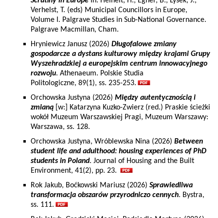
Scrutiny in Europe
In: Heinelt, H., Egner, B., Lysek, J.,
Verhelst, T. (eds) Municipal Councillors in Europe,
Volume I. Palgrave Studies in Sub-National Governance.
Palgrave Macmillan, Cham.
Hryniewicz Janusz (2026)
Długofalowe zmiany
gospodarcze a dystans kulturowy między krajami Grupy
Wyszehradzkiej a europejskim centrum innowacyjnego
rozwoju
. Athenaeum. Polskie Studia
Politologiczne, 89(1), ss. 235-253.
Orchowska Justyna (2026)
Między autentycznością i
zmianą
[w:] Katarzyna Kuzko-Zwierz (red.) Praskie ścieżki
wokół Muzeum Warszawskiej Pragi, Muzeum Warszawy:
Warszawa, ss. 128.
Orchowska Justyna, Wróblewska Nina (2026)
Between
student life and adulthood: housing experiences of PhD
students in Poland
. Journal of Housing and the Built
Environment, 41(2), pp. 23.
Rok Jakub, Boćkowski Mariusz (2026)
Sprawiedliwa
transformacja obszarów przyrodniczo cennych
. Bystra,
ss. 111.