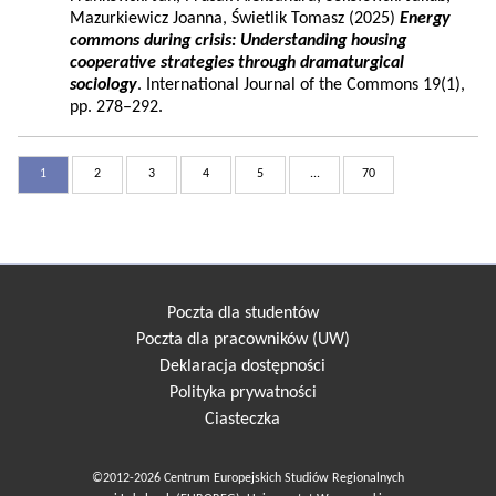
Mazurkiewicz Joanna, Świetlik Tomasz (2025)
Energy
commons during crisis: Understanding housing
cooperative strategies through dramaturgical
sociology
. International Journal of the Commons 19(1),
pp. 278–292.
1
2
3
4
5
...
70
Poczta dla studentów
Poczta dla pracowników (UW)
Deklaracja dostępności
Polityka prywatności
Ciasteczka
©2012-2026 Centrum Europejskich Studiów Regionalnych