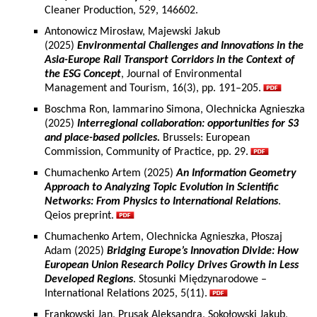
Cleaner Production, 529, 146602.
Antonowicz Mirosław, Majewski Jakub
(2025)
Environmental Challenges and Innovations in the
Asia-Europe Rail Transport Corridors in the Context of
the ESG Concept
, Journal of Environmental
Management and Tourism, 16(3), pp. 191–205.
Boschma Ron, Iammarino Simona, Olechnicka Agnieszka
(2025)
Interregional collaboration: opportunities for S3
and place-based policies.
Brussels: European
Commission, Community of Practice, pp. 29.
Chumachenko Artem (2025)
An Information Geometry
Approach to Analyzing Topic Evolution in Scientific
Networks: From Physics to International Relations
.
Qeios preprint.
Chumachenko Artem, Olechnicka Agnieszka, Płoszaj
Adam (2025)
Bridging Europe’s Innovation Divide: How
European Union Research Policy Drives Growth in Less
Developed Regions
. Stosunki Międzynarodowe –
International Relations 2025, 5(11).
Frankowski Jan, Prusak Aleksandra, Sokołowski Jakub,