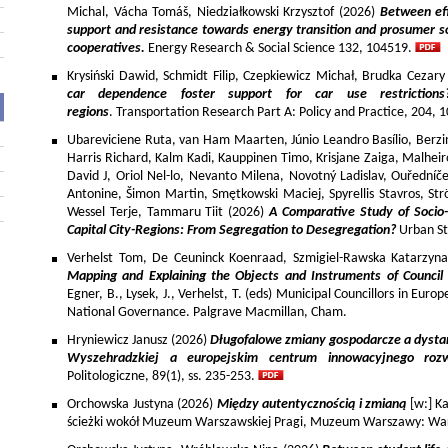
Michal, Vácha Tomáš, Niedziałkowski Krzysztof (2026)
Between eff
support and resistance towards energy transition and prosumer so
cooperatives.
Energy Research & Social Science 132, 104519.
Krysiński Dawid, Schmidt Filip, Czepkiewicz Michał, Brudka Cezar
car dependence foster support for car use restriction
regions
. Transportation Research Part A: Policy and Practice, 204,
Ubareviciene Ruta, van Ham Maarten, Júnio Leandro Basílio, Berzins
Harris Richard, Kalm Kadi, Kauppinen Timo, Krisjane Zaiga, Malhe
David J, Oriol Nel-lo, Nevanto Milena, Novotný Ladislav, Ouředníče
Antonine, Šimon Martin, Smętkowski Maciej, Spyrellis Stavros, 
Wessel Terje, Tammaru Tiit (2026)
A Comparative Study of Socio
Capital City-Regions: From Segregation to Desegregation?
Urban St
Verhelst Tom, De Ceuninck Koenraad, Szmigiel-Rawska Katarzyn
Mapping and Explaining the Objects and Instruments of Council 
Egner, B., Lysek, J., Verhelst, T. (eds) Municipal Councillors in Euro
National Governance. Palgrave Macmillan, Cham.
Hryniewicz Janusz (2026)
Długofalowe zmiany gospodarcze a dysta
Wyszehradzkiej a europejskim centrum innowacyjnego roz
Politologiczne, 89(1), ss. 235-253.
Orchowska Justyna (2026)
Między autentycznością i zmianą
[w:] Ka
ścieżki wokół Muzeum Warszawskiej Pragi, Muzeum Warszawy: War