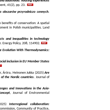
and adulthood: housing experiences
ment, 41(2), pp. 23.
ja obszarów przyrodniczo cennych
.
benefits of conservation: A spatial
pment in Polish municipalities. Land
cts and inequalities in technology
e
. Energy Policy, 208, 114902.
e Evolution With Thermodynamics:
ocial inclusion in EU Member States
ir, Áróra, Heinonen Jukka (2025)
Are
y of the Nordic countries
. Journal of
enges and Innovations in the Asia-
Concept
, Journal of Environmental
025)
Interregional collaboration:
Commission, Community of Practice,