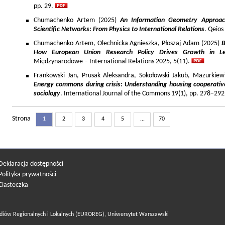
pp. 29.
Chumachenko Artem (2025)
An Information Geometry Approach
Scientific Networks: From Physics to International Relations
. Qeios
Chumachenko Artem, Olechnicka Agnieszka, Płoszaj Adam (2025)
B
How European Union Research Policy Drives Growth in Le
Międzynarodowe – International Relations 2025, 5(11).
Frankowski Jan, Prusak Aleksandra, Sokołowski Jakub, Mazurkiew
Energy commons during crisis: Understanding housing cooperativ
sociology
. International Journal of the Commons 19(1), pp. 278–292
Strona
1
2
3
4
5
...
70
Deklaracja dostępności
Polityka prywatności
Ciasteczka
diów Regionalnych i Lokalnych (EUROREG), Uniwersytet Warszawski