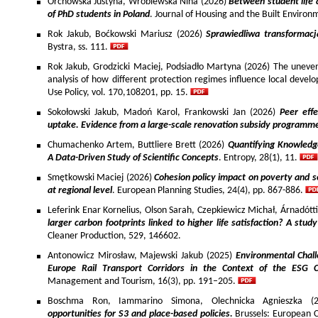
Orchowska Justyna, Wróblewska Nina (2026)
Between student life 
of PhD students in Poland
. Journal of Housing and the Built Environ
Rok Jakub, Boćkowski Mariusz (2026)
Sprawiedliwa transformac
Bystra, ss. 111.
Rok Jakub, Grodzicki Maciej, Podsiadło Martyna (2026) The uneven 
analysis of how different protection regimes influence local develo
Use Policy, vol. 170,108201, pp. 15.
Sokołowski Jakub, Madoń Karol, Frankowski Jan (2026)
Peer effe
uptake. Evidence from a large-scale renovation subsidy programm
Chumachenko Artem, Buttliere Brett (2026)
Quantifying Knowledg
A Data-Driven Study of Scientific Concepts
. Entropy, 28(1), 11.
Smętkowski Maciej (2026)
Cohesion policy impact on poverty and s
at regional level
. European Planning Studies, 24(4), pp. 867-886.
Leferink Enar Kornelius, Olson Sarah, Czepkiewicz Michał, Árnadótt
larger carbon footprints linked to higher life satisfaction? A stud
Cleaner Production, 529, 146602.
Antonowicz Mirosław, Majewski Jakub (2025)
Environmental Chall
Europe Rail Transport Corridors in the Context of the ESG 
Management and Tourism, 16(3), pp. 191–205.
Boschma Ron, Iammarino Simona, Olechnicka Agnieszka (2
opportunities for S3 and place-based policies.
Brussels: European 