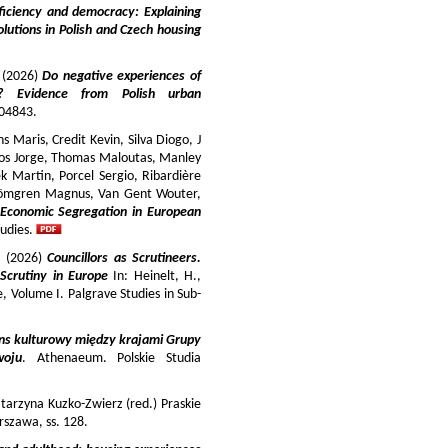
iciency and democracy: Explaining
lutions in Polish and Czech housing
y (2026)
Do negative experiences of
s? Evidence from Polish urban
 104843.
 Maris, Credit Kevin, Silva Diogo, J
iros Jorge, Thomas Maloutas, Manley
k Martin, Porcel Sergio, Ribardière
Strömgren Magnus, Van Gent Wouter,
-Economic Segregation in European
udies.
a (2026)
Councillors as Scrutineers.
Scrutiny in Europe
In: Heinelt, H.,
pe, Volume I. Palgrave Studies in Sub-
ns kulturowy między krajami Grupy
woju
. Athenaeum. Polskie Studia
tarzyna Kuzko-Zwierz (red.) Praskie
szawa, ss. 128.