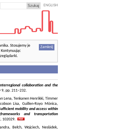
ENGLISH
wnika. Stosujemy je
Zamknij
. Kontynuując
zeglądarki.
nterregional collaboration and the
cy 9, pp. 211–232.
ilian Lena, Tenkanen Henrikki, Timmer
cobson Lisa, Guillen-Royo Mònica,
Sufficient mobility and access within
 frameworks and transportation
37, 102029.
andra, Bełch, Wojciech, Nesládek,