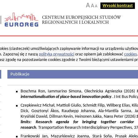
A
A
Wysoki kontrast
A
okies (ciasteczek) umożliwiających zapisywanie informacji na urządzeniu użytko
. Zapoznaj się z naszą
polityką prywatności
oraz opisem jak zablokować
cookies
asz zgodę na pozostawianie cookies zgodnie z Twoimi bieżącymi ustawieniami pr
Publikacje
Boschma Ron, Iammarino Simona, Olechnicka Agnieszka (2026)
I
internationalisation of place-based innovation policy
. J Int Bus Poli
Czepkiewicz Michał, Mattioli Giulio, Schmidt Filip, Willberg Elias, K
Dick, Gosztonyi Ákos, Raudsepp Johanna, Ala-Mantila Sanna, Ja
Krysiński Dawid, Dillman Kevin, Heinonen Jukka, Næss Peter (2026)
limits: Research agenda for bringing together corridor
research
. Transportation Research Interdisciplinary Perspectives, 
Frankowski Jan, Mazurkiewicz Joanna, Stará Soňa, Prusak Aleks