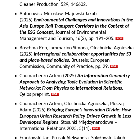
Cleaner Production, 529, 146602.
Antonowicz Mirosław, Majewski Jakub
(2025)
Environmental Challenges and Innovations in the
Asia-Europe Rail Transport Corridors in the Context of
the ESG Concept
, Journal of Environmental
Management and Tourism, 16(3), pp. 191–205.
Boschma Ron, Iammarino Simona, Olechnicka Agnieszka
(2025)
Interregional collaboration: opportunities for S3
and place-based policies.
Brussels: European
Commission, Community of Practice, pp. 29.
Chumachenko Artem (2025)
An Information Geometry
Approach to Analyzing Topic Evolution in Scientific
Networks: From Physics to International Relations
.
Qeios preprint.
Chumachenko Artem, Olechnicka Agnieszka, Płoszaj
Adam (2025)
Bridging Europe’s Innovation Divide: How
European Union Research Policy Drives Growth in Less
Developed Regions
. Stosunki Międzynarodowe –
International Relations 2025, 5(11).
Frankowski Jan, Prusak Aleksandra, Sokołowski Jakub,