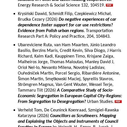
Energy Research & Social Science 132, 104519.
Krysiński Dawid, Schmidt Filip, Czepkiewicz Michał,
Brudka Cezary (2026)
Do negative experiences of car
dependence foster support for car use restrictions?
Evidence from Polish urban regions
. Transportation
Research Part A: Policy and Practice, 204, 104843.
Ubareviciene Ruta, van Ham Maarten, Júnio Leandro
Basílio, Berzins Maris, Credit Kevin, Silva Diogo, J Harris
Richard, Kalm Kadi, Kauppinen Timo, Krisjane Zaiga,
Malheiros Jorge, Thomas Maloutas, Manley David J,
Oriol Nel-lo, Nevanto Milena, Novotný Ladislav,
Ouředníček Martin, Porcel Sergio, Ribardière Antonine,
Šimon Martin, Smętkowski Maciej, Spyrellis Stavros,
Strömgren Magnus, Van Gent Wouter, Wessel Terje,
Tammaru Tiit (2026)
A Comparative Study of Socio-
Economic Segregation in European Capital City-Regions:
From Segregation to Desegregation?
Urban Studies.
Verhelst Tom, De Ceuninck Koenraad, Szmigiel-Rawska
Katarzyna (2026)
Councillors as Scrutineers. Mapping
and Explaining the Objects and Instruments of Council