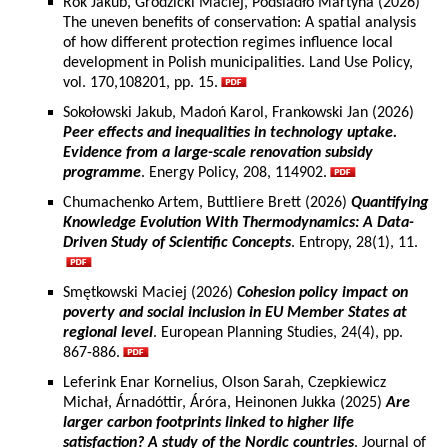
Rok Jakub, Grodzicki Maciej, Podsiadło Martyna (2026)
The uneven benefits of conservation: A spatial analysis
of how different protection regimes influence local
development in Polish municipalities. Land Use Policy,
vol. 170,108201, pp. 15.
Sokołowski Jakub, Madoń Karol, Frankowski Jan (2026)
Peer effects and inequalities in technology uptake.
Evidence from a large-scale renovation subsidy
programme
. Energy Policy, 208, 114902.
Chumachenko Artem, Buttliere Brett (2026)
Quantifying
Knowledge Evolution With Thermodynamics: A Data-
Driven Study of Scientific Concepts
. Entropy, 28(1), 11.
Smętkowski Maciej (2026)
Cohesion policy impact on
poverty and social inclusion in EU Member States at
regional level
. European Planning Studies, 24(4), pp.
867-886.
Leferink Enar Kornelius, Olson Sarah, Czepkiewicz
Michał, Árnadóttir, Áróra, Heinonen Jukka (2025)
Are
larger carbon footprints linked to higher life
satisfaction? A study of the Nordic countries
. Journal of