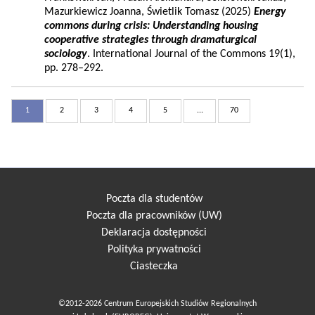
Mazurkiewicz Joanna, Świetlik Tomasz (2025)
Energy
commons during crisis: Understanding housing
cooperative strategies through dramaturgical
sociology
. International Journal of the Commons 19(1),
pp. 278–292.
1
2
3
4
5
...
70
Poczta dla studentów
Poczta dla pracowników (UW)
Deklaracja dostępności
Polityka prywatności
Ciasteczka
©2012-2026 Centrum Europejskich Studiów Regionalnych