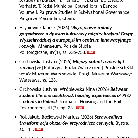
Scrutiny in Europe
In: Heinelt, H., Egner, B., Lysek, J.,
Verhelst, T. (eds) Municipal Councillors in Europe,
Volume I. Palgrave Studies in Sub-National Governance.
Palgrave Macmillan, Cham.
Hryniewicz Janusz (2026)
Długofalowe zmiany
gospodarcze a dystans kulturowy między krajami Grupy
Wyszehradzkiej a europejskim centrum innowacyjnego
rozwoju
. Athenaeum. Polskie Studia
Politologiczne, 89(1), ss. 235-253.
Orchowska Justyna (2026)
Między autentycznością i
zmianą
[w:] Katarzyna Kuzko-Zwierz (red.) Praskie ścieżki
wokół Muzeum Warszawskiej Pragi, Muzeum Warszawy:
Warszawa, ss. 128.
Orchowska Justyna, Wróblewska Nina (2026)
Between
student life and adulthood: housing experiences of PhD
students in Poland
. Journal of Housing and the Built
Environment, 41(2), pp. 23.
Rok Jakub, Boćkowski Mariusz (2026)
Sprawiedliwa
transformacja obszarów przyrodniczo cennych
. Bystra,
ss. 111.