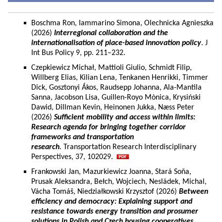
Boschma Ron, Iammarino Simona, Olechnicka Agnieszka
(2026)
Interregional collaboration and the
internationalisation of place-based innovation policy
. J
Int Bus Policy 9, pp. 211–232.
Czepkiewicz Michał, Mattioli Giulio, Schmidt Filip,
Willberg Elias, Kilian Lena, Tenkanen Henrikki, Timmer
Dick, Gosztonyi Ákos, Raudsepp Johanna, Ala-Mantila
Sanna, Jacobson Lisa, Guillen-Royo Mònica, Krysiński
Dawid, Dillman Kevin, Heinonen Jukka, Næss Peter
(2026)
Sufficient mobility and access within limits:
Research agenda for bringing together corridor
frameworks and transportation
research
. Transportation Research Interdisciplinary
Perspectives, 37, 102029.
Frankowski Jan, Mazurkiewicz Joanna, Stará Soňa,
Prusak Aleksandra, Bełch, Wojciech, Nesládek, Michal,
Vácha Tomáš, Niedziałkowski Krzysztof (2026)
Between
efficiency and democracy: Explaining support and
resistance towards energy transition and prosumer
solutions in Polish and Czech housing cooperatives.