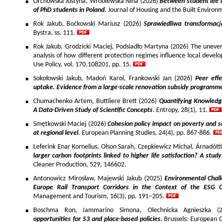
Orchowska Justyna, Wróblewska Nina (2026)
Between student life 
of PhD students in Poland
. Journal of Housing and the Built Environ
Rok Jakub, Boćkowski Mariusz (2026)
Sprawiedliwa transformac
Bystra, ss. 111.
Rok Jakub, Grodzicki Maciej, Podsiadło Martyna (2026) The uneven 
analysis of how different protection regimes influence local develo
Use Policy, vol. 170,108201, pp. 15.
Sokołowski Jakub, Madoń Karol, Frankowski Jan (2026)
Peer effe
uptake. Evidence from a large-scale renovation subsidy programm
Chumachenko Artem, Buttliere Brett (2026)
Quantifying Knowledg
A Data-Driven Study of Scientific Concepts
. Entropy, 28(1), 11.
Smętkowski Maciej (2026)
Cohesion policy impact on poverty and s
at regional level
. European Planning Studies, 24(4), pp. 867-886.
Leferink Enar Kornelius, Olson Sarah, Czepkiewicz Michał, Árnadótt
larger carbon footprints linked to higher life satisfaction? A stud
Cleaner Production, 529, 146602.
Antonowicz Mirosław, Majewski Jakub (2025)
Environmental Chall
Europe Rail Transport Corridors in the Context of the ESG 
Management and Tourism, 16(3), pp. 191–205.
Boschma Ron, Iammarino Simona, Olechnicka Agnieszka (2
opportunities for S3 and place-based policies.
Brussels: European 