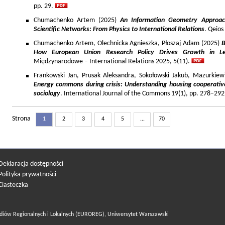
pp. 29.
Chumachenko Artem (2025)
An Information Geometry Approach
Scientific Networks: From Physics to International Relations
. Qeios
Chumachenko Artem, Olechnicka Agnieszka, Płoszaj Adam (2025)
B
How European Union Research Policy Drives Growth in Le
Międzynarodowe – International Relations 2025, 5(11).
Frankowski Jan, Prusak Aleksandra, Sokołowski Jakub, Mazurkiew
Energy commons during crisis: Understanding housing cooperativ
sociology
. International Journal of the Commons 19(1), pp. 278–292
Strona
1
2
3
4
5
...
70
Deklaracja dostępności
Polityka prywatności
Ciasteczka
diów Regionalnych i Lokalnych (EUROREG), Uniwersytet Warszawski