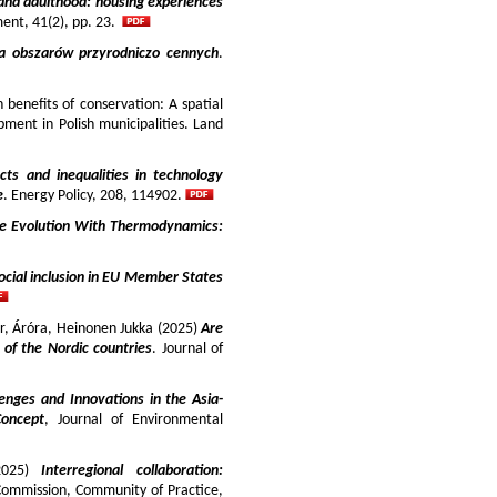
and adulthood: housing experiences
ment, 41(2), pp. 23.
ja obszarów przyrodniczo cennych
.
benefits of conservation: A spatial
pment in Polish municipalities. Land
cts and inequalities in technology
e
. Energy Policy, 208, 114902.
e Evolution With Thermodynamics:
ocial inclusion in EU Member States
ir, Áróra, Heinonen Jukka (2025)
Are
y of the Nordic countries
. Journal of
enges and Innovations in the Asia-
Concept
, Journal of Environmental
025)
Interregional collaboration:
Commission, Community of Practice,