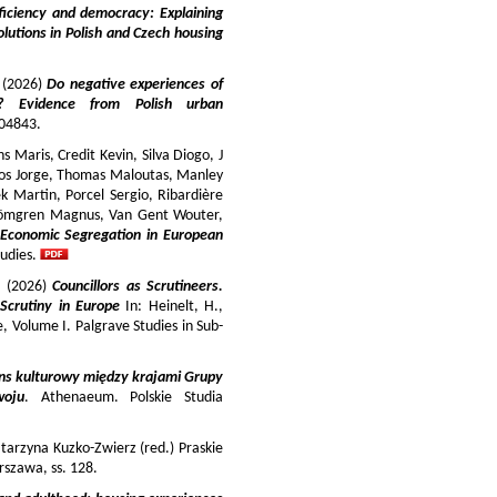
iciency and democracy: Explaining
lutions in Polish and Czech housing
y (2026)
Do negative experiences of
s? Evidence from Polish urban
 104843.
 Maris, Credit Kevin, Silva Diogo, J
iros Jorge, Thomas Maloutas, Manley
k Martin, Porcel Sergio, Ribardière
Strömgren Magnus, Van Gent Wouter,
-Economic Segregation in European
udies.
a (2026)
Councillors as Scrutineers.
Scrutiny in Europe
In: Heinelt, H.,
pe, Volume I. Palgrave Studies in Sub-
ns kulturowy między krajami Grupy
woju
. Athenaeum. Polskie Studia
tarzyna Kuzko-Zwierz (red.) Praskie
szawa, ss. 128.