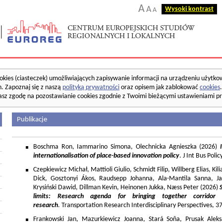
A
A
Wysoki kontrast
A
okies (ciasteczek) umożliwiających zapisywanie informacji na urządzeniu użytko
. Zapoznaj się z naszą
polityką prywatności
oraz opisem jak zablokować
cookies
asz zgodę na pozostawianie cookies zgodnie z Twoimi bieżącymi ustawieniami pr
Publikacje
Boschma Ron, Iammarino Simona, Olechnicka Agnieszka (2026)
I
internationalisation of place-based innovation policy
. J Int Bus Poli
Czepkiewicz Michał, Mattioli Giulio, Schmidt Filip, Willberg Elias, K
Dick, Gosztonyi Ákos, Raudsepp Johanna, Ala-Mantila Sanna, Ja
Krysiński Dawid, Dillman Kevin, Heinonen Jukka, Næss Peter (2026)
limits: Research agenda for bringing together corridor
research
. Transportation Research Interdisciplinary Perspectives, 
Frankowski Jan, Mazurkiewicz Joanna, Stará Soňa, Prusak Aleks