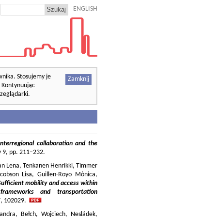
ENGLISH
wnika. Stosujemy je
Zamknij
. Kontynuując
zeglądarki.
nterregional collaboration and the
cy 9, pp. 211–232.
ilian Lena, Tenkanen Henrikki, Timmer
cobson Lisa, Guillen-Royo Mònica,
Sufficient mobility and access within
 frameworks and transportation
37, 102029.
andra, Bełch, Wojciech, Nesládek,