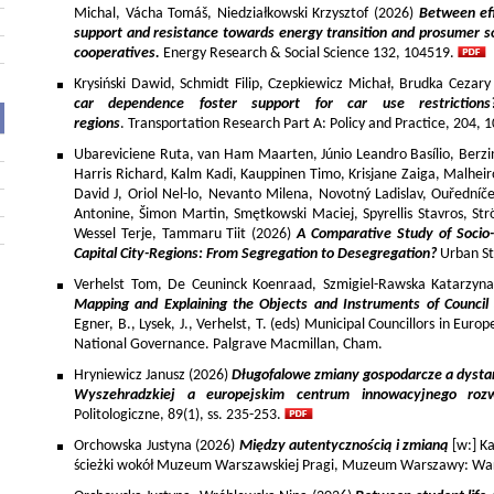
Michal, Vácha Tomáš, Niedziałkowski Krzysztof (2026)
Between eff
support and resistance towards energy transition and prosumer so
cooperatives.
Energy Research & Social Science 132, 104519.
Krysiński Dawid, Schmidt Filip, Czepkiewicz Michał, Brudka Cezar
car dependence foster support for car use restriction
regions
. Transportation Research Part A: Policy and Practice, 204,
Ubareviciene Ruta, van Ham Maarten, Júnio Leandro Basílio, Berzins
Harris Richard, Kalm Kadi, Kauppinen Timo, Krisjane Zaiga, Malhe
David J, Oriol Nel-lo, Nevanto Milena, Novotný Ladislav, Ouředníče
Antonine, Šimon Martin, Smętkowski Maciej, Spyrellis Stavros, 
Wessel Terje, Tammaru Tiit (2026)
A Comparative Study of Socio
Capital City-Regions: From Segregation to Desegregation?
Urban St
Verhelst Tom, De Ceuninck Koenraad, Szmigiel-Rawska Katarzyn
Mapping and Explaining the Objects and Instruments of Council 
Egner, B., Lysek, J., Verhelst, T. (eds) Municipal Councillors in Euro
National Governance. Palgrave Macmillan, Cham.
Hryniewicz Janusz (2026)
Długofalowe zmiany gospodarcze a dysta
Wyszehradzkiej a europejskim centrum innowacyjnego roz
Politologiczne, 89(1), ss. 235-253.
Orchowska Justyna (2026)
Między autentycznością i zmianą
[w:] Ka
ścieżki wokół Muzeum Warszawskiej Pragi, Muzeum Warszawy: War