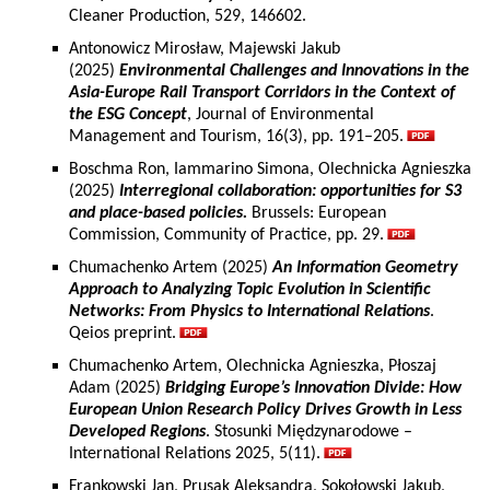
Cleaner Production, 529, 146602.
Antonowicz Mirosław, Majewski Jakub
(2025)
Environmental Challenges and Innovations in the
Asia-Europe Rail Transport Corridors in the Context of
the ESG Concept
, Journal of Environmental
Management and Tourism, 16(3), pp. 191–205.
Boschma Ron, Iammarino Simona, Olechnicka Agnieszka
(2025)
Interregional collaboration: opportunities for S3
and place-based policies.
Brussels: European
Commission, Community of Practice, pp. 29.
Chumachenko Artem (2025)
An Information Geometry
Approach to Analyzing Topic Evolution in Scientific
Networks: From Physics to International Relations
.
Qeios preprint.
Chumachenko Artem, Olechnicka Agnieszka, Płoszaj
Adam (2025)
Bridging Europe’s Innovation Divide: How
European Union Research Policy Drives Growth in Less
Developed Regions
. Stosunki Międzynarodowe –
International Relations 2025, 5(11).
Frankowski Jan, Prusak Aleksandra, Sokołowski Jakub,