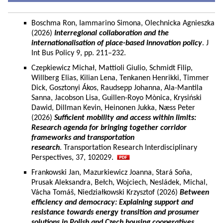
Boschma Ron, Iammarino Simona, Olechnicka Agnieszka
(2026)
Interregional collaboration and the
internationalisation of place-based innovation policy
. J
Int Bus Policy 9, pp. 211–232.
Czepkiewicz Michał, Mattioli Giulio, Schmidt Filip,
Willberg Elias, Kilian Lena, Tenkanen Henrikki, Timmer
Dick, Gosztonyi Ákos, Raudsepp Johanna, Ala-Mantila
Sanna, Jacobson Lisa, Guillen-Royo Mònica, Krysiński
Dawid, Dillman Kevin, Heinonen Jukka, Næss Peter
(2026)
Sufficient mobility and access within limits:
Research agenda for bringing together corridor
frameworks and transportation
research
. Transportation Research Interdisciplinary
Perspectives, 37, 102029.
Frankowski Jan, Mazurkiewicz Joanna, Stará Soňa,
Prusak Aleksandra, Bełch, Wojciech, Nesládek, Michal,
Vácha Tomáš, Niedziałkowski Krzysztof (2026)
Between
efficiency and democracy: Explaining support and
resistance towards energy transition and prosumer
solutions in Polish and Czech housing cooperatives.