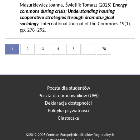
Mazurkiewicz Joanna, Świetlik Tomasz (2025)
Energy
commons during crisis: Understanding housing
cooperative strategies through dramaturgical
sociology
. International Journal of the Commons 19(1),
pp. 278–292.
1
2
3
4
5
...
70
Poczta dla studentów
Poczta dla pracowników (UW)
Deklaracja dostępności
Polityka prywatności
Ciasteczka
©2012-2026 Centrum Europejskich Studiów Regionalnych