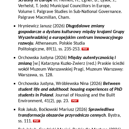
Scrutiny in Europe
In: Heinelt, H., Egner, B., Lysek, J.,
Verhelst, T. (eds) Municipal Councillors in Europe,
Volume I. Palgrave Studies in Sub-National Governance.
Palgrave Macmillan, Cham.
Hryniewicz Janusz (2026)
Długofalowe zmiany
gospodarcze a dystans kulturowy między krajami Grupy
Wyszehradzkiej a europejskim centrum innowacyjnego
rozwoju
. Athenaeum. Polskie Studia
Politologiczne, 89(1), ss. 235-253.
Orchowska Justyna (2026)
Między autentycznością i
zmianą
[w:] Katarzyna Kuzko-Zwierz (red.) Praskie ścieżki
wokół Muzeum Warszawskiej Pragi, Muzeum Warszawy:
Warszawa, ss. 128.
Orchowska Justyna, Wróblewska Nina (2026)
Between
student life and adulthood: housing experiences of PhD
students in Poland
. Journal of Housing and the Built
Environment, 41(2), pp. 23.
Rok Jakub, Boćkowski Mariusz (2026)
Sprawiedliwa
transformacja obszarów przyrodniczo cennych
. Bystra,
ss. 111.