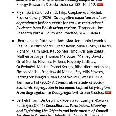
Energy Research & Social Science 132, 104519.
Krysiński Dawid, Schmidt Filip, Czepkiewicz Michał,
Brudka Cezary (2026)
Do negative experiences of car
dependence foster support for car use restrictions?
Evidence from Polish urban regions
. Transportation
Research Part A: Policy and Practice, 204, 104843.
Ubareviciene Ruta, van Ham Maarten, Júnio Leandro
Basílio, Berzins Maris, Credit Kevin, Silva Diogo, J Harris
Richard, Kalm Kadi, Kauppinen Timo, Krisjane Zaiga,
Malheiros Jorge, Thomas Maloutas, Manley David J,
Oriol Nel-lo, Nevanto Milena, Novotný Ladislav,
Ouředníček Martin, Porcel Sergio, Ribardière Antonine,
Šimon Martin, Smętkowski Maciej, Spyrellis Stavros,
Strömgren Magnus, Van Gent Wouter, Wessel Terje,
Tammaru Tiit (2026)
A Comparative Study of Socio-
Economic Segregation in European Capital City-Regions:
From Segregation to Desegregation?
Urban Studies.
Verhelst Tom, De Ceuninck Koenraad, Szmigiel-Rawska
Katarzyna (2026)
Councillors as Scrutineers. Mapping
and Explaining the Objects and Instruments of Council