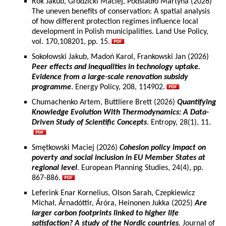
Rok Jakub, Grodzicki Maciej, Podsiadło Martyna (2026)
The uneven benefits of conservation: A spatial analysis
of how different protection regimes influence local
development in Polish municipalities. Land Use Policy,
vol. 170,108201, pp. 15.
Sokołowski Jakub, Madoń Karol, Frankowski Jan (2026)
Peer effects and inequalities in technology uptake.
Evidence from a large-scale renovation subsidy
programme
. Energy Policy, 208, 114902.
Chumachenko Artem, Buttliere Brett (2026)
Quantifying
Knowledge Evolution With Thermodynamics: A Data-
Driven Study of Scientific Concepts
. Entropy, 28(1), 11.
Smętkowski Maciej (2026)
Cohesion policy impact on
poverty and social inclusion in EU Member States at
regional level
. European Planning Studies, 24(4), pp.
867-886.
Leferink Enar Kornelius, Olson Sarah, Czepkiewicz
Michał, Árnadóttir, Áróra, Heinonen Jukka (2025)
Are
larger carbon footprints linked to higher life
satisfaction? A study of the Nordic countries
. Journal of