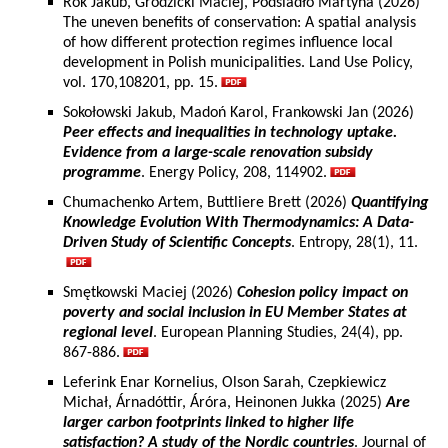
Rok Jakub, Grodzicki Maciej, Podsiadło Martyna (2026)
The uneven benefits of conservation: A spatial analysis
of how different protection regimes influence local
development in Polish municipalities. Land Use Policy,
vol. 170,108201, pp. 15.
Sokołowski Jakub, Madoń Karol, Frankowski Jan (2026)
Peer effects and inequalities in technology uptake.
Evidence from a large-scale renovation subsidy
programme
. Energy Policy, 208, 114902.
Chumachenko Artem, Buttliere Brett (2026)
Quantifying
Knowledge Evolution With Thermodynamics: A Data-
Driven Study of Scientific Concepts
. Entropy, 28(1), 11.
Smętkowski Maciej (2026)
Cohesion policy impact on
poverty and social inclusion in EU Member States at
regional level
. European Planning Studies, 24(4), pp.
867-886.
Leferink Enar Kornelius, Olson Sarah, Czepkiewicz
Michał, Árnadóttir, Áróra, Heinonen Jukka (2025)
Are
larger carbon footprints linked to higher life
satisfaction? A study of the Nordic countries
. Journal of