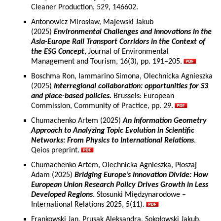
Cleaner Production, 529, 146602.
Antonowicz Mirosław, Majewski Jakub
(2025)
Environmental Challenges and Innovations in the
Asia-Europe Rail Transport Corridors in the Context of
the ESG Concept
, Journal of Environmental
Management and Tourism, 16(3), pp. 191–205.
Boschma Ron, Iammarino Simona, Olechnicka Agnieszka
(2025)
Interregional collaboration: opportunities for S3
and place-based policies.
Brussels: European
Commission, Community of Practice, pp. 29.
Chumachenko Artem (2025)
An Information Geometry
Approach to Analyzing Topic Evolution in Scientific
Networks: From Physics to International Relations
.
Qeios preprint.
Chumachenko Artem, Olechnicka Agnieszka, Płoszaj
Adam (2025)
Bridging Europe’s Innovation Divide: How
European Union Research Policy Drives Growth in Less
Developed Regions
. Stosunki Międzynarodowe –
International Relations 2025, 5(11).
Frankowski Jan, Prusak Aleksandra, Sokołowski Jakub,