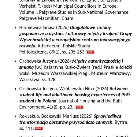
Scrutiny in Europe
In: Heinelt, H., Egner, B., Lysek, J.,
Verhelst, T. (eds) Municipal Councillors in Europe,
Volume I. Palgrave Studies in Sub-National Governance.
Palgrave Macmillan, Cham.
Hryniewicz Janusz (2026)
Długofalowe zmiany
gospodarcze a dystans kulturowy między krajami Grupy
Wyszehradzkiej a europejskim centrum innowacyjnego
rozwoju
. Athenaeum. Polskie Studia
Politologiczne, 89(1), ss. 235-253.
Orchowska Justyna (2026)
Między autentycznością i
zmianą
[w:] Katarzyna Kuzko-Zwierz (red.) Praskie ścieżki
wokół Muzeum Warszawskiej Pragi, Muzeum Warszawy:
Warszawa, ss. 128.
Orchowska Justyna, Wróblewska Nina (2026)
Between
student life and adulthood: housing experiences of PhD
students in Poland
. Journal of Housing and the Built
Environment, 41(2), pp. 23.
Rok Jakub, Boćkowski Mariusz (2026)
Sprawiedliwa
transformacja obszarów przyrodniczo cennych
. Bystra,
ss. 111.