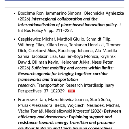
Boschma Ron, Iammarino Simona, Olechnicka Agnieszka
(2026)
Interregional collaboration and the
internationalisation of place-based innovation policy
. J
Int Bus Policy 9, pp. 211–232.
Czepkiewicz Michał, Mattioli Giulio, Schmidt Filip,
Willberg Elias, Kilian Lena, Tenkanen Henrikki, Timmer
Dick, Gosztonyi Ákos, Raudsepp Johanna, Ala-Mantila
Sanna, Jacobson Lisa, Guillen-Royo Mònica, Krysiński
Dawid, Dillman Kevin, Heinonen Jukka, Næss Peter
(2026)
Sufficient mobility and access within limits:
Research agenda for bringing together corridor
frameworks and transportation
research
. Transportation Research Interdisciplinary
Perspectives, 37, 102029.
Frankowski Jan, Mazurkiewicz Joanna, Stará Soňa,
Prusak Aleksandra, Bełch, Wojciech, Nesládek, Michal,
Vácha Tomáš, Niedziałkowski Krzysztof (2026)
Between
efficiency and democracy: Explaining support and
resistance towards energy transition and prosumer
solutions in Polish and Czech housing cooperatives.