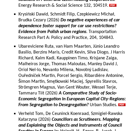
Energy Research & Social Science 132, 104519.
Krysiński Dawid, Schmidt Filip, Czepkiewicz Michał,
Brudka Cezary (2026)
Do negative experiences of car
dependence foster support for car use restrictions?
Evidence from Polish urban regions
. Transportation
Research Part A: Policy and Practice, 204, 104843.
Ubareviciene Ruta, van Ham Maarten, Júnio Leandro
Basílio, Berzins Maris, Credit Kevin, Silva Diogo, J Harris
Richard, Kalm Kadi, Kauppinen Timo, Krisjane Zaiga,
Malheiros Jorge, Thomas Maloutas, Manley David J,
Oriol Nel-lo, Nevanto Milena, Novotný Ladislav,
Ouředníček Martin, Porcel Sergio, Ribardière Antonine,
Šimon Martin, Smętkowski Maciej, Spyrellis Stavros,
Strömgren Magnus, Van Gent Wouter, Wessel Terje,
Tammaru Tiit (2026)
A Comparative Study of Socio-
Economic Segregation in European Capital City-Regions:
From Segregation to Desegregation?
Urban Studies.
Verhelst Tom, De Ceuninck Koenraad, Szmigiel-Rawska
Katarzyna (2026)
Councillors as Scrutineers. Mapping
and Explaining the Objects and Instruments of Council