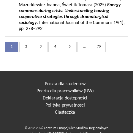
Mazurkiewicz Joanna, Świetlik Tomasz (2025)
Energy
commons during crisis: Understanding housing
cooperative strategies through dramaturgical
sociology
. International Journal of the Commons 19(1),
pp. 278–292.
1
2
3
4
5
...
70
Poczta dla studentów
Poczta dla pracowników (UW)
Deklaracja dostępności
Polityka prywatności
Ciasteczka
©2012-2026 Centrum Europejskich Studiów Regionalnych