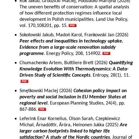
Rok Jakub, Grodzicki Maciej, Podsiadło Martyna (2026)
The uneven benefits of conservation: A spatial analysis
of how different protection regimes influence local
development in Polish municipalities. Land Use Policy,
vol. 170,108201, pp. 15.
Sokołowski Jakub, Madoń Karol, Frankowski Jan (2026)
Peer effects and inequalities in technology uptake.
Evidence from a large-scale renovation subsidy
programme
. Energy Policy, 208, 114902.
Chumachenko Artem, Buttliere Brett (2026)
Quantifying
Knowledge Evolution With Thermodynamics: A Data-
Driven Study of Scientific Concepts
. Entropy, 28(1), 11.
Smętkowski Maciej (2026)
Cohesion policy impact on
poverty and social inclusion in EU Member States at
regional level
. European Planning Studies, 24(4), pp.
867-886.
Leferink Enar Kornelius, Olson Sarah, Czepkiewicz
Michał, Árnadóttir, Áróra, Heinonen Jukka (2025)
Are
larger carbon footprints linked to higher life
satisfaction? A study of the Nordic countries
. Journal of