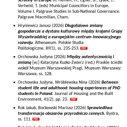
Scrutiny in Europe
In: Heinelt, H., Egner, B., Lysek, J.,
Verhelst, T. (eds) Municipal Councillors in Europe,
Volume I. Palgrave Studies in Sub-National Governance.
Palgrave Macmillan, Cham.
Hryniewicz Janusz (2026)
Długofalowe zmiany
gospodarcze a dystans kulturowy między krajami Grupy
Wyszehradzkiej a europejskim centrum innowacyjnego
rozwoju
. Athenaeum. Polskie Studia
Politologiczne, 89(1), ss. 235-253.
Orchowska Justyna (2026)
Między autentycznością i
zmianą
[w:] Katarzyna Kuzko-Zwierz (red.) Praskie ścieżki
wokół Muzeum Warszawskiej Pragi, Muzeum Warszawy:
Warszawa, ss. 128.
Orchowska Justyna, Wróblewska Nina (2026)
Between
student life and adulthood: housing experiences of PhD
students in Poland
. Journal of Housing and the Built
Environment, 41(2), pp. 23.
Rok Jakub, Boćkowski Mariusz (2026)
Sprawiedliwa
transformacja obszarów przyrodniczo cennych
. Bystra,
ss. 111.