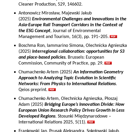
Cleaner Production, 529, 146602.
Antonowicz Mirosław, Majewski Jakub
(2025)
Environmental Challenges and Innovations in the
Asia-Europe Rail Transport Corridors in the Context of
the ESG Concept
, Journal of Environmental
Management and Tourism, 16(3), pp. 191–205.
Boschma Ron, Iammarino Simona, Olechnicka Agnieszka
(2025)
Interregional collaboration: opportunities for S3
and place-based policies.
Brussels: European
Commission, Community of Practice, pp. 29.
Chumachenko Artem (2025)
An Information Geometry
Approach to Analyzing Topic Evolution in Scientific
Networks: From Physics to International Relations
.
Qeios preprint.
Chumachenko Artem, Olechnicka Agnieszka, Płoszaj
Adam (2025)
Bridging Europe’s Innovation Divide: How
European Union Research Policy Drives Growth in Less
Developed Regions
. Stosunki Międzynarodowe –
International Relations 2025, 5(11).
Frankowski Jan, Prusak Aleksandra, Sokołowski Jakub,