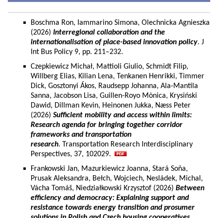
Boschma Ron, Iammarino Simona, Olechnicka Agnieszka
(2026)
Interregional collaboration and the
internationalisation of place-based innovation policy
. J
Int Bus Policy 9, pp. 211–232.
Czepkiewicz Michał, Mattioli Giulio, Schmidt Filip,
Willberg Elias, Kilian Lena, Tenkanen Henrikki, Timmer
Dick, Gosztonyi Ákos, Raudsepp Johanna, Ala-Mantila
Sanna, Jacobson Lisa, Guillen-Royo Mònica, Krysiński
Dawid, Dillman Kevin, Heinonen Jukka, Næss Peter
(2026)
Sufficient mobility and access within limits:
Research agenda for bringing together corridor
frameworks and transportation
research
. Transportation Research Interdisciplinary
Perspectives, 37, 102029.
Frankowski Jan, Mazurkiewicz Joanna, Stará Soňa,
Prusak Aleksandra, Bełch, Wojciech, Nesládek, Michal,
Vácha Tomáš, Niedziałkowski Krzysztof (2026)
Between
efficiency and democracy: Explaining support and
resistance towards energy transition and prosumer
solutions in Polish and Czech housing cooperatives.