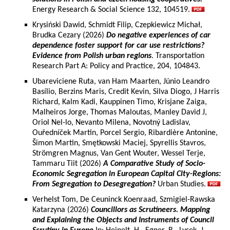
Energy Research & Social Science 132, 104519.
Krysiński Dawid, Schmidt Filip, Czepkiewicz Michał,
Brudka Cezary (2026)
Do negative experiences of car
dependence foster support for car use restrictions?
Evidence from Polish urban regions
. Transportation
Research Part A: Policy and Practice, 204, 104843.
Ubareviciene Ruta, van Ham Maarten, Júnio Leandro
Basílio, Berzins Maris, Credit Kevin, Silva Diogo, J Harris
Richard, Kalm Kadi, Kauppinen Timo, Krisjane Zaiga,
Malheiros Jorge, Thomas Maloutas, Manley David J,
Oriol Nel-lo, Nevanto Milena, Novotný Ladislav,
Ouředníček Martin, Porcel Sergio, Ribardière Antonine,
Šimon Martin, Smętkowski Maciej, Spyrellis Stavros,
Strömgren Magnus, Van Gent Wouter, Wessel Terje,
Tammaru Tiit (2026)
A Comparative Study of Socio-
Economic Segregation in European Capital City-Regions:
From Segregation to Desegregation?
Urban Studies.
Verhelst Tom, De Ceuninck Koenraad, Szmigiel-Rawska
Katarzyna (2026)
Councillors as Scrutineers. Mapping
and Explaining the Objects and Instruments of Council