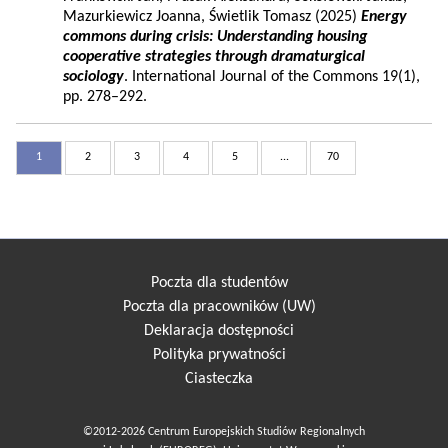
Mazurkiewicz Joanna, Świetlik Tomasz (2025)
Energy
commons during crisis: Understanding housing
cooperative strategies through dramaturgical
sociology
. International Journal of the Commons 19(1),
pp. 278–292.
1
2
3
4
5
...
70
Poczta dla studentów
Poczta dla pracowników (UW)
Deklaracja dostępności
Polityka prywatności
Ciasteczka
©2012-2026 Centrum Europejskich Studiów Regionalnych