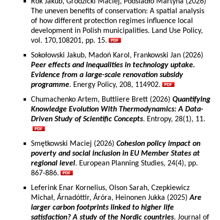
Rok Jakub, Grodzicki Maciej, Podsiadło Martyna (2026)
The uneven benefits of conservation: A spatial analysis
of how different protection regimes influence local
development in Polish municipalities. Land Use Policy,
vol. 170,108201, pp. 15.
Sokołowski Jakub, Madoń Karol, Frankowski Jan (2026)
Peer effects and inequalities in technology uptake.
Evidence from a large-scale renovation subsidy
programme
. Energy Policy, 208, 114902.
Chumachenko Artem, Buttliere Brett (2026)
Quantifying
Knowledge Evolution With Thermodynamics: A Data-
Driven Study of Scientific Concepts
. Entropy, 28(1), 11.
Smętkowski Maciej (2026)
Cohesion policy impact on
poverty and social inclusion in EU Member States at
regional level
. European Planning Studies, 24(4), pp.
867-886.
Leferink Enar Kornelius, Olson Sarah, Czepkiewicz
Michał, Árnadóttir, Áróra, Heinonen Jukka (2025)
Are
larger carbon footprints linked to higher life
satisfaction? A study of the Nordic countries
. Journal of