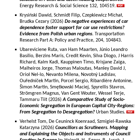
Energy Research & Social Science 132, 104519.
Krysiński Dawid, Schmidt Filip, Czepkiewicz Michał,
Brudka Cezary (2026)
Do negative experiences of car
dependence foster support for car use restrictions?
Evidence from Polish urban regions
. Transportation
Research Part A: Policy and Practice, 204, 104843.
Ubareviciene Ruta, van Ham Maarten, Júnio Leandro
Basílio, Berzins Maris, Credit Kevin, Silva Diogo, J Harris
Richard, Kalm Kadi, Kauppinen Timo, Krisjane Zaiga,
Malheiros Jorge, Thomas Maloutas, Manley David J,
Oriol Nel-lo, Nevanto Milena, Novotný Ladislav,
Ouředníček Martin, Porcel Sergio, Ribardière Antonine,
Šimon Martin, Smętkowski Maciej, Spyrellis Stavros,
Strömgren Magnus, Van Gent Wouter, Wessel Terje,
Tammaru Tiit (2026)
A Comparative Study of Socio-
Economic Segregation in European Capital City-Regions:
From Segregation to Desegregation?
Urban Studies.
Verhelst Tom, De Ceuninck Koenraad, Szmigiel-Rawska
Katarzyna (2026)
Councillors as Scrutineers. Mapping
and Explaining the Objects and Instruments of Council