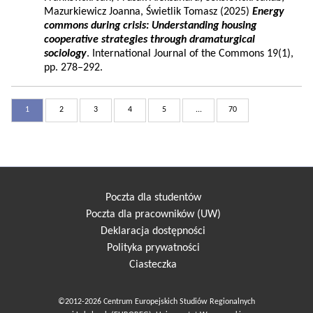
Mazurkiewicz Joanna, Świetlik Tomasz (2025)
Energy
commons during crisis: Understanding housing
cooperative strategies through dramaturgical
sociology
. International Journal of the Commons 19(1),
pp. 278–292.
1
2
3
4
5
...
70
Poczta dla studentów
Poczta dla pracowników (UW)
Deklaracja dostępności
Polityka prywatności
Ciasteczka
©2012-2026 Centrum Europejskich Studiów Regionalnych