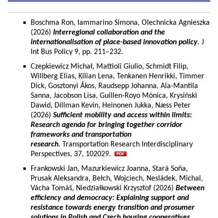
Boschma Ron, Iammarino Simona, Olechnicka Agnieszka
(2026)
Interregional collaboration and the
internationalisation of place-based innovation policy
. J
Int Bus Policy 9, pp. 211–232.
Czepkiewicz Michał, Mattioli Giulio, Schmidt Filip,
Willberg Elias, Kilian Lena, Tenkanen Henrikki, Timmer
Dick, Gosztonyi Ákos, Raudsepp Johanna, Ala-Mantila
Sanna, Jacobson Lisa, Guillen-Royo Mònica, Krysiński
Dawid, Dillman Kevin, Heinonen Jukka, Næss Peter
(2026)
Sufficient mobility and access within limits:
Research agenda for bringing together corridor
frameworks and transportation
research
. Transportation Research Interdisciplinary
Perspectives, 37, 102029.
Frankowski Jan, Mazurkiewicz Joanna, Stará Soňa,
Prusak Aleksandra, Bełch, Wojciech, Nesládek, Michal,
Vácha Tomáš, Niedziałkowski Krzysztof (2026)
Between
efficiency and democracy: Explaining support and
resistance towards energy transition and prosumer
solutions in Polish and Czech housing cooperatives.