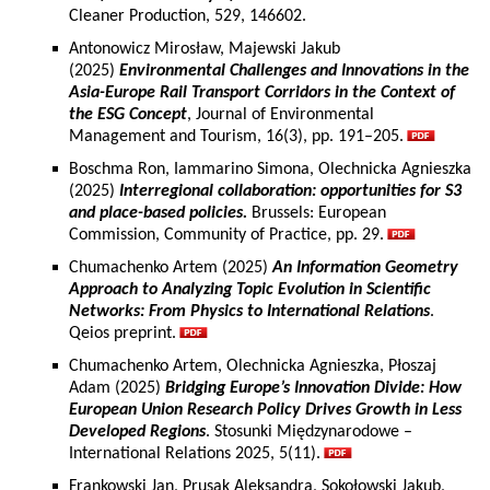
Cleaner Production, 529, 146602.
Antonowicz Mirosław, Majewski Jakub
(2025)
Environmental Challenges and Innovations in the
Asia-Europe Rail Transport Corridors in the Context of
the ESG Concept
, Journal of Environmental
Management and Tourism, 16(3), pp. 191–205.
Boschma Ron, Iammarino Simona, Olechnicka Agnieszka
(2025)
Interregional collaboration: opportunities for S3
and place-based policies.
Brussels: European
Commission, Community of Practice, pp. 29.
Chumachenko Artem (2025)
An Information Geometry
Approach to Analyzing Topic Evolution in Scientific
Networks: From Physics to International Relations
.
Qeios preprint.
Chumachenko Artem, Olechnicka Agnieszka, Płoszaj
Adam (2025)
Bridging Europe’s Innovation Divide: How
European Union Research Policy Drives Growth in Less
Developed Regions
. Stosunki Międzynarodowe –
International Relations 2025, 5(11).
Frankowski Jan, Prusak Aleksandra, Sokołowski Jakub,