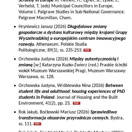
Scrutiny in Europe
In: Heinelt, H., Egner, B., Lysek, J.,
Verhelst, T. (eds) Municipal Councillors in Europe,
Volume I. Palgrave Studies in Sub-National Governance.
Palgrave Macmillan, Cham.
Hryniewicz Janusz (2026)
Długofalowe zmiany
gospodarcze a dystans kulturowy między krajami Grupy
Wyszehradzkiej a europejskim centrum innowacyjnego
rozwoju
. Athenaeum. Polskie Studia
Politologiczne, 89(1), ss. 235-253.
Orchowska Justyna (2026)
Między autentycznością i
zmianą
[w:] Katarzyna Kuzko-Zwierz (red.) Praskie ścieżki
wokół Muzeum Warszawskiej Pragi, Muzeum Warszawy:
Warszawa, ss. 128.
Orchowska Justyna, Wróblewska Nina (2026)
Between
student life and adulthood: housing experiences of PhD
students in Poland
. Journal of Housing and the Built
Environment, 41(2), pp. 23.
Rok Jakub, Boćkowski Mariusz (2026)
Sprawiedliwa
transformacja obszarów przyrodniczo cennych
. Bystra,
ss. 111.