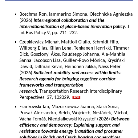
Boschma Ron, Iammarino Simona, Olechnicka Agnieszka
(2026)
Interregional collaboration and the
internationalisation of place-based innovation policy
. J
Int Bus Policy 9, pp. 211–232.
Czepkiewicz Michał, Mattioli Giulio, Schmidt Filip,
Willberg Elias, Kilian Lena, Tenkanen Henrikki, Timmer
Dick, Gosztonyi Ákos, Raudsepp Johanna, Ala-Mantila
Sanna, Jacobson Lisa, Guillen-Royo Mònica, Krysiński
Dawid, Dillman Kevin, Heinonen Jukka, Næss Peter
(2026)
Sufficient mobility and access within limits:
Research agenda for bringing together corridor
frameworks and transportation
research
. Transportation Research Interdisciplinary
Perspectives, 37, 102029.
Frankowski Jan, Mazurkiewicz Joanna, Stará Soňa,
Prusak Aleksandra, Bełch, Wojciech, Nesládek, Michal,
Vácha Tomáš, Niedziałkowski Krzysztof (2026)
Between
efficiency and democracy: Explaining support and
resistance towards energy transition and prosumer
solutions in Polish and Czech housing cooperatives.