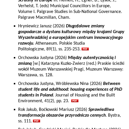
Scrutiny in Europe
In: Heinelt, H., Egner, B., Lysek, J.,
Verhelst, T. (eds) Municipal Councillors in Europe,
Volume I. Palgrave Studies in Sub-National Governance.
Palgrave Macmillan, Cham.
Hryniewicz Janusz (2026)
Długofalowe zmiany
gospodarcze a dystans kulturowy między krajami Grupy
Wyszehradzkiej a europejskim centrum innowacyjnego
rozwoju
. Athenaeum. Polskie Studia
Politologiczne, 89(1), ss. 235-253.
Orchowska Justyna (2026)
Między autentycznością i
zmianą
[w:] Katarzyna Kuzko-Zwierz (red.) Praskie ścieżki
wokół Muzeum Warszawskiej Pragi, Muzeum Warszawy:
Warszawa, ss. 128.
Orchowska Justyna, Wróblewska Nina (2026)
Between
student life and adulthood: housing experiences of PhD
students in Poland
. Journal of Housing and the Built
Environment, 41(2), pp. 23.
Rok Jakub, Boćkowski Mariusz (2026)
Sprawiedliwa
transformacja obszarów przyrodniczo cennych
. Bystra,
ss. 111.