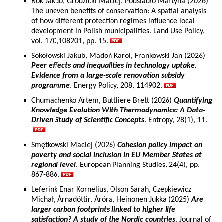
Rok Jakub, Grodzicki Maciej, Podsiadło Martyna (2026)
The uneven benefits of conservation: A spatial analysis
of how different protection regimes influence local
development in Polish municipalities. Land Use Policy,
vol. 170,108201, pp. 15.
Sokołowski Jakub, Madoń Karol, Frankowski Jan (2026)
Peer effects and inequalities in technology uptake.
Evidence from a large-scale renovation subsidy
programme
. Energy Policy, 208, 114902.
Chumachenko Artem, Buttliere Brett (2026)
Quantifying
Knowledge Evolution With Thermodynamics: A Data-
Driven Study of Scientific Concepts
. Entropy, 28(1), 11.
Smętkowski Maciej (2026)
Cohesion policy impact on
poverty and social inclusion in EU Member States at
regional level
. European Planning Studies, 24(4), pp.
867-886.
Leferink Enar Kornelius, Olson Sarah, Czepkiewicz
Michał, Árnadóttir, Áróra, Heinonen Jukka (2025)
Are
larger carbon footprints linked to higher life
satisfaction? A study of the Nordic countries
. Journal of