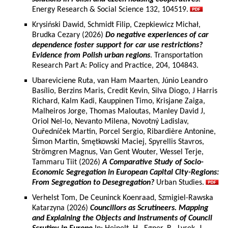
Energy Research & Social Science 132, 104519.
Krysiński Dawid, Schmidt Filip, Czepkiewicz Michał,
Brudka Cezary (2026)
Do negative experiences of car
dependence foster support for car use restrictions?
Evidence from Polish urban regions
. Transportation
Research Part A: Policy and Practice, 204, 104843.
Ubareviciene Ruta, van Ham Maarten, Júnio Leandro
Basílio, Berzins Maris, Credit Kevin, Silva Diogo, J Harris
Richard, Kalm Kadi, Kauppinen Timo, Krisjane Zaiga,
Malheiros Jorge, Thomas Maloutas, Manley David J,
Oriol Nel-lo, Nevanto Milena, Novotný Ladislav,
Ouředníček Martin, Porcel Sergio, Ribardière Antonine,
Šimon Martin, Smętkowski Maciej, Spyrellis Stavros,
Strömgren Magnus, Van Gent Wouter, Wessel Terje,
Tammaru Tiit (2026)
A Comparative Study of Socio-
Economic Segregation in European Capital City-Regions:
From Segregation to Desegregation?
Urban Studies.
Verhelst Tom, De Ceuninck Koenraad, Szmigiel-Rawska
Katarzyna (2026)
Councillors as Scrutineers. Mapping
and Explaining the Objects and Instruments of Council