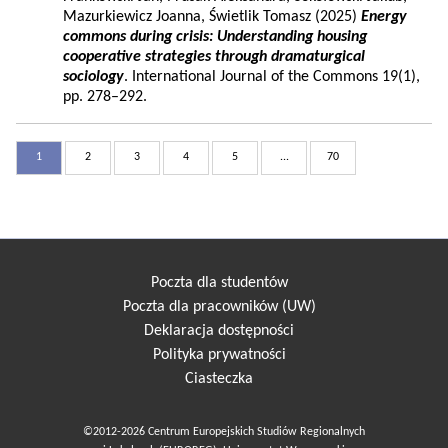
Mazurkiewicz Joanna, Świetlik Tomasz (2025)
Energy
commons during crisis: Understanding housing
cooperative strategies through dramaturgical
sociology
. International Journal of the Commons 19(1),
pp. 278–292.
1
2
3
4
5
...
70
Poczta dla studentów
Poczta dla pracowników (UW)
Deklaracja dostępności
Polityka prywatności
Ciasteczka
©2012-2026 Centrum Europejskich Studiów Regionalnych