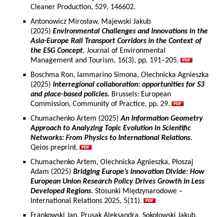
Cleaner Production, 529, 146602.
Antonowicz Mirosław, Majewski Jakub
(2025)
Environmental Challenges and Innovations in the
Asia-Europe Rail Transport Corridors in the Context of
the ESG Concept
, Journal of Environmental
Management and Tourism, 16(3), pp. 191–205.
Boschma Ron, Iammarino Simona, Olechnicka Agnieszka
(2025)
Interregional collaboration: opportunities for S3
and place-based policies.
Brussels: European
Commission, Community of Practice, pp. 29.
Chumachenko Artem (2025)
An Information Geometry
Approach to Analyzing Topic Evolution in Scientific
Networks: From Physics to International Relations
.
Qeios preprint.
Chumachenko Artem, Olechnicka Agnieszka, Płoszaj
Adam (2025)
Bridging Europe’s Innovation Divide: How
European Union Research Policy Drives Growth in Less
Developed Regions
. Stosunki Międzynarodowe –
International Relations 2025, 5(11).
Frankowski Jan, Prusak Aleksandra, Sokołowski Jakub,