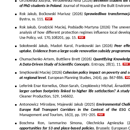
Orchowska Justyna, Wróblewska Nina (2026)
Between student life 
of PhD students in Poland
. Journal of Housing and the Built Environ
Rok Jakub, Boćkowski Mariusz (2026)
Sprawiedliwa transformac
Bystra, ss. 111.
Rok Jakub, Grodzicki Maciej, Podsiadło Martyna (2026) The uneven 
analysis of how different protection regimes influence local develo
Use Policy, vol. 170,108201, pp. 15.
Sokołowski Jakub, Madoń Karol, Frankowski Jan (2026)
Peer effe
uptake. Evidence from a large-scale renovation subsidy programm
Chumachenko Artem, Buttliere Brett (2026)
Quantifying Knowledg
A Data-Driven Study of Scientific Concepts
. Entropy, 28(1), 11.
Smętkowski Maciej (2026)
Cohesion policy impact on poverty and s
at regional level
. European Planning Studies, 24(4), pp. 867-886.
Leferink Enar Kornelius, Olson Sarah, Czepkiewicz Michał, Árnadótt
larger carbon footprints linked to higher life satisfaction? A stud
Cleaner Production, 529, 146602.
Antonowicz Mirosław, Majewski Jakub (2025)
Environmental Chall
Europe Rail Transport Corridors in the Context of the ESG 
Management and Tourism, 16(3), pp. 191–205.
Boschma Ron, Iammarino Simona, Olechnicka Agnieszka (2
opportunities for S3 and place-based policies.
Brussels: European 