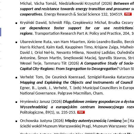
Michal, Vácha Tomáš, Niedziałkowski Krzysztof (2026)
Between eff
support and resistance towards energy transition and prosumer so
cooperatives.
Energy Research & Social Science 132, 104519.
Krysiński Dawid, Schmidt Filip, Czepkiewicz Michał, Brudka Cezar
car dependence foster support for car use restriction
regions
. Transportation Research Part A: Policy and Practice, 204,
Ubareviciene Ruta, van Ham Maarten, Júnio Leandro Basílio, Berzins
Harris Richard, Kalm Kadi, Kauppinen Timo, Krisjane Zaiga, Malhe
David J, Oriol Nel-lo, Nevanto Milena, Novotný Ladislav, Ouředníče
Antonine, Šimon Martin, Smętkowski Maciej, Spyrellis Stavros, 
Wessel Terje, Tammaru Tiit (2026)
A Comparative Study of Socio
Capital City-Regions: From Segregation to Desegregation?
Urban St
Verhelst Tom, De Ceuninck Koenraad, Szmigiel-Rawska Katarzyn
Mapping and Explaining the Objects and Instruments of Council 
Egner, B., Lysek, J., Verhelst, T. (eds) Municipal Councillors in Euro
National Governance. Palgrave Macmillan, Cham.
Hryniewicz Janusz (2026)
Długofalowe zmiany gospodarcze a dysta
Wyszehradzkiej a europejskim centrum innowacyjnego roz
Politologiczne, 89(1), ss. 235-253.
Orchowska Justyna (2026)
Między autentycznością i zmianą
[w:] Ka
ścieżki wokół Muzeum Warszawskiej Pragi, Muzeum Warszawy: War