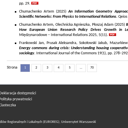
pp. 29.
Chumachenko Artem (2025)
An Information Geometry Approach
Scientific Networks: From Physics to International Relations
. Qeios
Chumachenko Artem, Olechnicka Agnieszka, Płoszaj Adam (2025)
B
How European Union Research Policy Drives Growth in Le
Międzynarodowe – International Relations 2025, 5(11).
Frankowski Jan, Prusak Aleksandra, Sokołowski Jakub, Mazurkiew
Energy commons during crisis: Understanding housing cooperativ
sociology
. International Journal of the Commons 19(1), pp. 278–292
Strona
1
2
3
4
5
...
70
Deklaracja dostępności
Polityka prywatności
Ciasteczka
diów Regionalnych i Lokalnych (EUROREG), Uniwersytet Warszawski