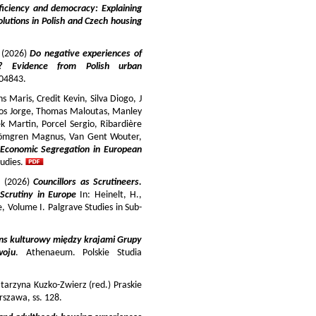
iciency and democracy: Explaining
lutions in Polish and Czech housing
y (2026)
Do negative experiences of
s? Evidence from Polish urban
 104843.
 Maris, Credit Kevin, Silva Diogo, J
iros Jorge, Thomas Maloutas, Manley
k Martin, Porcel Sergio, Ribardière
Strömgren Magnus, Van Gent Wouter,
-Economic Segregation in European
udies.
a (2026)
Councillors as Scrutineers.
Scrutiny in Europe
In: Heinelt, H.,
pe, Volume I. Palgrave Studies in Sub-
ns kulturowy między krajami Grupy
woju
. Athenaeum. Polskie Studia
tarzyna Kuzko-Zwierz (red.) Praskie
szawa, ss. 128.