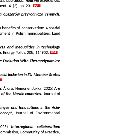
and adulthood: housing experiences
ment, 41(2), pp. 23.
ja obszarów przyrodniczo cennych
.
benefits of conservation: A spatial
pment in Polish municipalities. Land
cts and inequalities in technology
e
. Energy Policy, 208, 114902.
e Evolution With Thermodynamics:
ocial inclusion in EU Member States
ir, Áróra, Heinonen Jukka (2025)
Are
y of the Nordic countries
. Journal of
enges and Innovations in the Asia-
Concept
, Journal of Environmental
025)
Interregional collaboration:
Commission, Community of Practice,