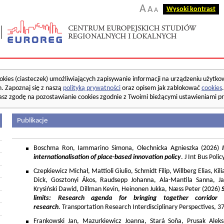
A
A
Wysoki kontrast
A
okies (ciasteczek) umożliwiających zapisywanie informacji na urządzeniu użytko
. Zapoznaj się z naszą
polityką prywatności
oraz opisem jak zablokować
cookies
asz zgodę na pozostawianie cookies zgodnie z Twoimi bieżącymi ustawieniami pr
Publikacje
Boschma Ron, Iammarino Simona, Olechnicka Agnieszka (2026)
I
internationalisation of place-based innovation policy
. J Int Bus Poli
Czepkiewicz Michał, Mattioli Giulio, Schmidt Filip, Willberg Elias, K
Dick, Gosztonyi Ákos, Raudsepp Johanna, Ala-Mantila Sanna, Ja
Krysiński Dawid, Dillman Kevin, Heinonen Jukka, Næss Peter (2026)
limits: Research agenda for bringing together corridor
research
. Transportation Research Interdisciplinary Perspectives, 
Frankowski Jan, Mazurkiewicz Joanna, Stará Soňa, Prusak Aleks