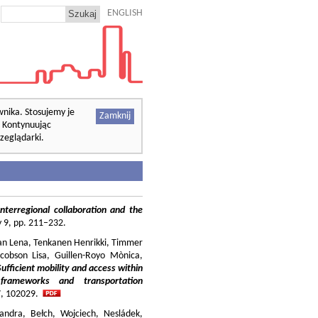
ENGLISH
wnika. Stosujemy je
Zamknij
. Kontynuując
zeglądarki.
nterregional collaboration and the
cy 9, pp. 211–232.
ilian Lena, Tenkanen Henrikki, Timmer
cobson Lisa, Guillen-Royo Mònica,
Sufficient mobility and access within
 frameworks and transportation
37, 102029.
andra, Bełch, Wojciech, Nesládek,