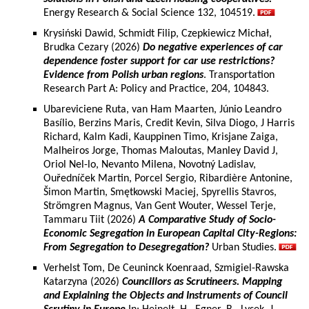
Energy Research & Social Science 132, 104519.
Krysiński Dawid, Schmidt Filip, Czepkiewicz Michał,
Brudka Cezary (2026)
Do negative experiences of car
dependence foster support for car use restrictions?
Evidence from Polish urban regions
. Transportation
Research Part A: Policy and Practice, 204, 104843.
Ubareviciene Ruta, van Ham Maarten, Júnio Leandro
Basílio, Berzins Maris, Credit Kevin, Silva Diogo, J Harris
Richard, Kalm Kadi, Kauppinen Timo, Krisjane Zaiga,
Malheiros Jorge, Thomas Maloutas, Manley David J,
Oriol Nel-lo, Nevanto Milena, Novotný Ladislav,
Ouředníček Martin, Porcel Sergio, Ribardière Antonine,
Šimon Martin, Smętkowski Maciej, Spyrellis Stavros,
Strömgren Magnus, Van Gent Wouter, Wessel Terje,
Tammaru Tiit (2026)
A Comparative Study of Socio-
Economic Segregation in European Capital City-Regions:
From Segregation to Desegregation?
Urban Studies.
Verhelst Tom, De Ceuninck Koenraad, Szmigiel-Rawska
Katarzyna (2026)
Councillors as Scrutineers. Mapping
and Explaining the Objects and Instruments of Council