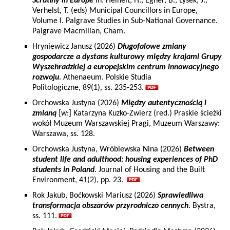
Scrutiny in Europe
In: Heinelt, H., Egner, B., Lysek, J.,
Verhelst, T. (eds) Municipal Councillors in Europe,
Volume I. Palgrave Studies in Sub-National Governance.
Palgrave Macmillan, Cham.
Hryniewicz Janusz (2026)
Długofalowe zmiany
gospodarcze a dystans kulturowy między krajami Grupy
Wyszehradzkiej a europejskim centrum innowacyjnego
rozwoju
. Athenaeum. Polskie Studia
Politologiczne, 89(1), ss. 235-253.
Orchowska Justyna (2026)
Między autentycznością i
zmianą
[w:] Katarzyna Kuzko-Zwierz (red.) Praskie ścieżki
wokół Muzeum Warszawskiej Pragi, Muzeum Warszawy:
Warszawa, ss. 128.
Orchowska Justyna, Wróblewska Nina (2026)
Between
student life and adulthood: housing experiences of PhD
students in Poland
. Journal of Housing and the Built
Environment, 41(2), pp. 23.
Rok Jakub, Boćkowski Mariusz (2026)
Sprawiedliwa
transformacja obszarów przyrodniczo cennych
. Bystra,
ss. 111.