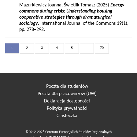
Mazurkiewicz Joanna, Świetlik Tomasz (2025)
Energy
commons during crisis: Understanding housing
cooperative strategies through dramaturgical
sociology
. International Journal of the Commons 19(1),
pp. 278–292.
1
2
3
4
5
...
70
Poczta dla studentów
Poczta dla pracowników (UW)
Deklaracja dostępności
Polityka prywatności
Ciasteczka
©2012-2026 Centrum Europejskich Studiów Regionalnych