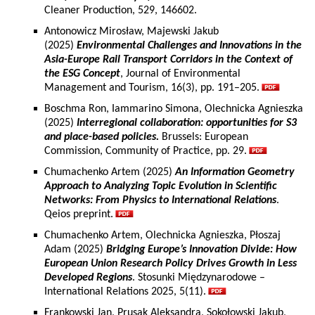
Cleaner Production, 529, 146602.
Antonowicz Mirosław, Majewski Jakub
(2025)
Environmental Challenges and Innovations in the
Asia-Europe Rail Transport Corridors in the Context of
the ESG Concept
, Journal of Environmental
Management and Tourism, 16(3), pp. 191–205.
Boschma Ron, Iammarino Simona, Olechnicka Agnieszka
(2025)
Interregional collaboration: opportunities for S3
and place-based policies.
Brussels: European
Commission, Community of Practice, pp. 29.
Chumachenko Artem (2025)
An Information Geometry
Approach to Analyzing Topic Evolution in Scientific
Networks: From Physics to International Relations
.
Qeios preprint.
Chumachenko Artem, Olechnicka Agnieszka, Płoszaj
Adam (2025)
Bridging Europe’s Innovation Divide: How
European Union Research Policy Drives Growth in Less
Developed Regions
. Stosunki Międzynarodowe –
International Relations 2025, 5(11).
Frankowski Jan, Prusak Aleksandra, Sokołowski Jakub,