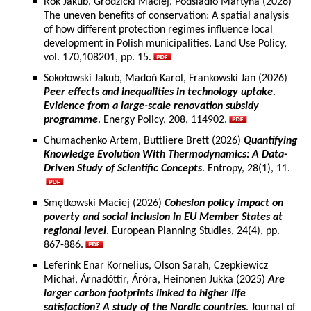
Rok Jakub, Grodzicki Maciej, Podsiadło Martyna (2026)
The uneven benefits of conservation: A spatial analysis
of how different protection regimes influence local
development in Polish municipalities. Land Use Policy,
vol. 170,108201, pp. 15.
Sokołowski Jakub, Madoń Karol, Frankowski Jan (2026)
Peer effects and inequalities in technology uptake.
Evidence from a large-scale renovation subsidy
programme
. Energy Policy, 208, 114902.
Chumachenko Artem, Buttliere Brett (2026)
Quantifying
Knowledge Evolution With Thermodynamics: A Data-
Driven Study of Scientific Concepts
. Entropy, 28(1), 11.
Smętkowski Maciej (2026)
Cohesion policy impact on
poverty and social inclusion in EU Member States at
regional level
. European Planning Studies, 24(4), pp.
867-886.
Leferink Enar Kornelius, Olson Sarah, Czepkiewicz
Michał, Árnadóttir, Áróra, Heinonen Jukka (2025)
Are
larger carbon footprints linked to higher life
satisfaction? A study of the Nordic countries
. Journal of