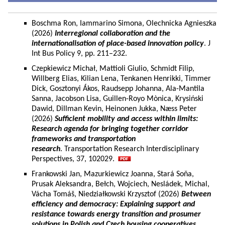
Boschma Ron, Iammarino Simona, Olechnicka Agnieszka
(2026)
Interregional collaboration and the
internationalisation of place-based innovation policy
. J
Int Bus Policy 9, pp. 211–232.
Czepkiewicz Michał, Mattioli Giulio, Schmidt Filip,
Willberg Elias, Kilian Lena, Tenkanen Henrikki, Timmer
Dick, Gosztonyi Ákos, Raudsepp Johanna, Ala-Mantila
Sanna, Jacobson Lisa, Guillen-Royo Mònica, Krysiński
Dawid, Dillman Kevin, Heinonen Jukka, Næss Peter
(2026)
Sufficient mobility and access within limits:
Research agenda for bringing together corridor
frameworks and transportation
research
. Transportation Research Interdisciplinary
Perspectives, 37, 102029.
Frankowski Jan, Mazurkiewicz Joanna, Stará Soňa,
Prusak Aleksandra, Bełch, Wojciech, Nesládek, Michal,
Vácha Tomáš, Niedziałkowski Krzysztof (2026)
Between
efficiency and democracy: Explaining support and
resistance towards energy transition and prosumer
solutions in Polish and Czech housing cooperatives.