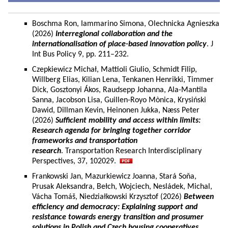
Boschma Ron, Iammarino Simona, Olechnicka Agnieszka
(2026)
Interregional collaboration and the
internationalisation of place-based innovation policy
. J
Int Bus Policy 9, pp. 211–232.
Czepkiewicz Michał, Mattioli Giulio, Schmidt Filip,
Willberg Elias, Kilian Lena, Tenkanen Henrikki, Timmer
Dick, Gosztonyi Ákos, Raudsepp Johanna, Ala-Mantila
Sanna, Jacobson Lisa, Guillen-Royo Mònica, Krysiński
Dawid, Dillman Kevin, Heinonen Jukka, Næss Peter
(2026)
Sufficient mobility and access within limits:
Research agenda for bringing together corridor
frameworks and transportation
research
. Transportation Research Interdisciplinary
Perspectives, 37, 102029.
Frankowski Jan, Mazurkiewicz Joanna, Stará Soňa,
Prusak Aleksandra, Bełch, Wojciech, Nesládek, Michal,
Vácha Tomáš, Niedziałkowski Krzysztof (2026)
Between
efficiency and democracy: Explaining support and
resistance towards energy transition and prosumer
solutions in Polish and Czech housing cooperatives.