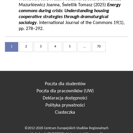
Mazurkiewicz Joanna, Świetlik Tomasz (2025)
Energy
commons during crisis: Understanding housing
cooperative strategies through dramaturgical
sociology
. International Journal of the Commons 19(1),
pp. 278–292.
1
2
3
4
5
...
70
Poczta dla studentów
Poczta dla pracowników (UW)
Deklaracja dostępności
Polityka prywatności
Ciasteczka
©2012-2026 Centrum Europejskich Studiów Regionalnych