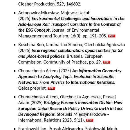
Cleaner Production, 529, 146602.
Antonowicz Mirosław, Majewski Jakub
(2025)
Environmental Challenges and Innovations in the
Asia-Europe Rail Transport Corridors in the Context of
the ESG Concept
, Journal of Environmental
Management and Tourism, 16(3), pp. 191–205.
Boschma Ron, Iammarino Simona, Olechnicka Agnieszka
(2025)
Interregional collaboration: opportunities for S3
and place-based policies.
Brussels: European
Commission, Community of Practice, pp. 29.
Chumachenko Artem (2025)
An Information Geometry
Approach to Analyzing Topic Evolution in Scientific
Networks: From Physics to International Relations
.
Qeios preprint.
Chumachenko Artem, Olechnicka Agnieszka, Płoszaj
Adam (2025)
Bridging Europe’s Innovation Divide: How
European Union Research Policy Drives Growth in Less
Developed Regions
. Stosunki Międzynarodowe –
International Relations 2025, 5(11).
Frankowski Jan, Prusak Aleksandra, Sokołowski Jakub,