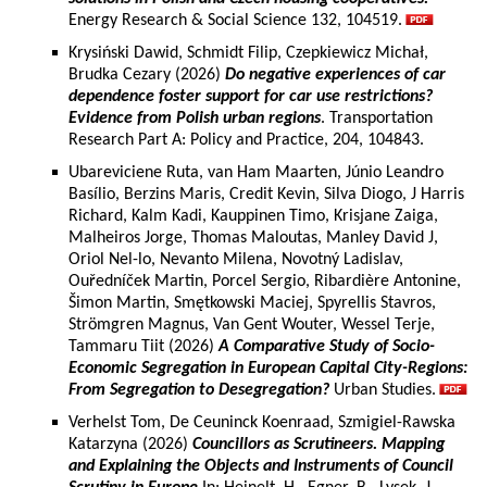
Energy Research & Social Science 132, 104519.
Krysiński Dawid, Schmidt Filip, Czepkiewicz Michał,
Brudka Cezary (2026)
Do negative experiences of car
dependence foster support for car use restrictions?
Evidence from Polish urban regions
. Transportation
Research Part A: Policy and Practice, 204, 104843.
Ubareviciene Ruta, van Ham Maarten, Júnio Leandro
Basílio, Berzins Maris, Credit Kevin, Silva Diogo, J Harris
Richard, Kalm Kadi, Kauppinen Timo, Krisjane Zaiga,
Malheiros Jorge, Thomas Maloutas, Manley David J,
Oriol Nel-lo, Nevanto Milena, Novotný Ladislav,
Ouředníček Martin, Porcel Sergio, Ribardière Antonine,
Šimon Martin, Smętkowski Maciej, Spyrellis Stavros,
Strömgren Magnus, Van Gent Wouter, Wessel Terje,
Tammaru Tiit (2026)
A Comparative Study of Socio-
Economic Segregation in European Capital City-Regions:
From Segregation to Desegregation?
Urban Studies.
Verhelst Tom, De Ceuninck Koenraad, Szmigiel-Rawska
Katarzyna (2026)
Councillors as Scrutineers. Mapping
and Explaining the Objects and Instruments of Council