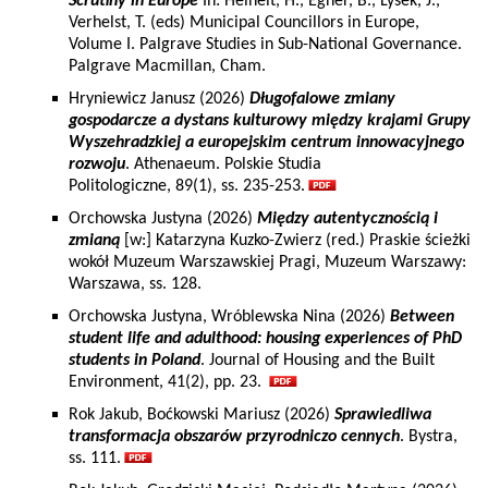
Scrutiny in Europe
In: Heinelt, H., Egner, B., Lysek, J.,
Verhelst, T. (eds) Municipal Councillors in Europe,
Volume I. Palgrave Studies in Sub-National Governance.
Palgrave Macmillan, Cham.
Hryniewicz Janusz (2026)
Długofalowe zmiany
gospodarcze a dystans kulturowy między krajami Grupy
Wyszehradzkiej a europejskim centrum innowacyjnego
rozwoju
. Athenaeum. Polskie Studia
Politologiczne, 89(1), ss. 235-253.
Orchowska Justyna (2026)
Między autentycznością i
zmianą
[w:] Katarzyna Kuzko-Zwierz (red.) Praskie ścieżki
wokół Muzeum Warszawskiej Pragi, Muzeum Warszawy:
Warszawa, ss. 128.
Orchowska Justyna, Wróblewska Nina (2026)
Between
student life and adulthood: housing experiences of PhD
students in Poland
. Journal of Housing and the Built
Environment, 41(2), pp. 23.
Rok Jakub, Boćkowski Mariusz (2026)
Sprawiedliwa
transformacja obszarów przyrodniczo cennych
. Bystra,
ss. 111.