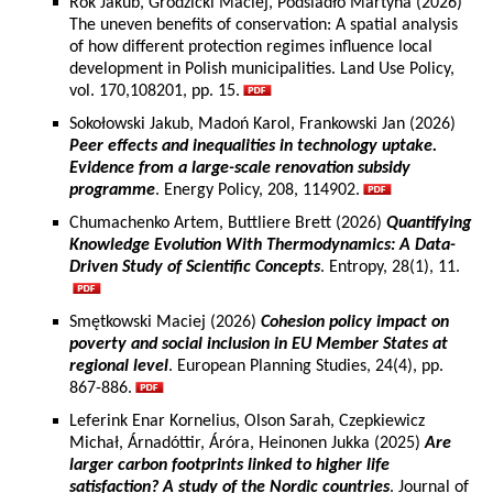
Rok Jakub, Grodzicki Maciej, Podsiadło Martyna (2026)
The uneven benefits of conservation: A spatial analysis
of how different protection regimes influence local
development in Polish municipalities. Land Use Policy,
vol. 170,108201, pp. 15.
Sokołowski Jakub, Madoń Karol, Frankowski Jan (2026)
Peer effects and inequalities in technology uptake.
Evidence from a large-scale renovation subsidy
programme
. Energy Policy, 208, 114902.
Chumachenko Artem, Buttliere Brett (2026)
Quantifying
Knowledge Evolution With Thermodynamics: A Data-
Driven Study of Scientific Concepts
. Entropy, 28(1), 11.
Smętkowski Maciej (2026)
Cohesion policy impact on
poverty and social inclusion in EU Member States at
regional level
. European Planning Studies, 24(4), pp.
867-886.
Leferink Enar Kornelius, Olson Sarah, Czepkiewicz
Michał, Árnadóttir, Áróra, Heinonen Jukka (2025)
Are
larger carbon footprints linked to higher life
satisfaction? A study of the Nordic countries
. Journal of