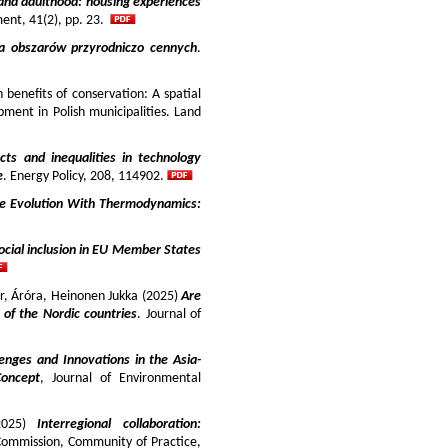
and adulthood: housing experiences
ment, 41(2), pp. 23.
ja obszarów przyrodniczo cennych
.
benefits of conservation: A spatial
pment in Polish municipalities. Land
cts and inequalities in technology
e
. Energy Policy, 208, 114902.
e Evolution With Thermodynamics:
ocial inclusion in EU Member States
ir, Áróra, Heinonen Jukka (2025)
Are
y of the Nordic countries
. Journal of
enges and Innovations in the Asia-
Concept
, Journal of Environmental
025)
Interregional collaboration:
Commission, Community of Practice,