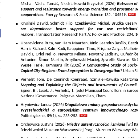
Michal, Vácha Tomáš, Niedziałkowski Krzysztof (2026)
Between eff
support and resistance towards energy transition and prosumer so
cooperatives.
Energy Research & Social Science 132, 104519.
Krysiński Dawid, Schmidt Filip, Czepkiewicz Michał, Brudka Cezar
car dependence foster support for car use restriction
regions
. Transportation Research Part A: Policy and Practice, 204,
Ubareviciene Ruta, van Ham Maarten, Júnio Leandro Basílio, Berzins
Harris Richard, Kalm Kadi, Kauppinen Timo, Krisjane Zaiga, Malhe
David J, Oriol Nel-lo, Nevanto Milena, Novotný Ladislav, Ouředníče
Antonine, Šimon Martin, Smętkowski Maciej, Spyrellis Stavros, 
Wessel Terje, Tammaru Tiit (2026)
A Comparative Study of Socio
Capital City-Regions: From Segregation to Desegregation?
Urban St
Verhelst Tom, De Ceuninck Koenraad, Szmigiel-Rawska Katarzyn
Mapping and Explaining the Objects and Instruments of Council 
Egner, B., Lysek, J., Verhelst, T. (eds) Municipal Councillors in Euro
National Governance. Palgrave Macmillan, Cham.
Hryniewicz Janusz (2026)
Długofalowe zmiany gospodarcze a dysta
Wyszehradzkiej a europejskim centrum innowacyjnego roz
Politologiczne, 89(1), ss. 235-253.
Orchowska Justyna (2026)
Między autentycznością i zmianą
[w:] Ka
ścieżki wokół Muzeum Warszawskiej Pragi, Muzeum Warszawy: War