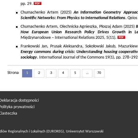
pp. 29.
Chumachenko Artem (2025)
An Information Geometry Approach
Scientific Networks: From Physics to International Relations
. Qeios
Chumachenko Artem, Olechnicka Agnieszka, Płoszaj Adam (2025)
B
How European Union Research Policy Drives Growth in Le
Międzynarodowe – International Relations 2025, 5(11).
Frankowski Jan, Prusak Aleksandra, Sokołowski Jakub, Mazurkiew
Energy commons during crisis: Understanding housing cooperativ
sociology
. International Journal of the Commons 19(1), pp. 278–292
Strona
1
2
3
4
5
...
70
Deklaracja dostępności
Polityka prywatności
Ciasteczka
diów Regionalnych i Lokalnych (EUROREG), Uniwersytet Warszawski