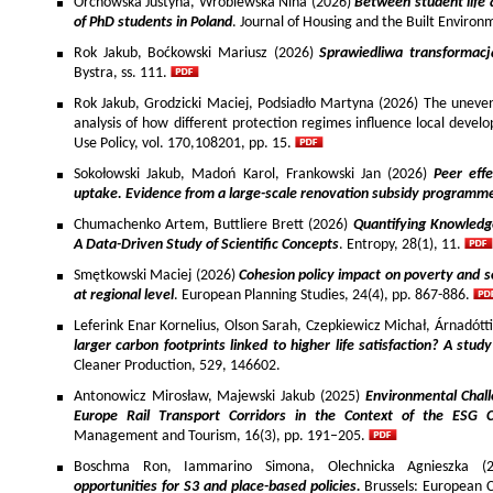
Orchowska Justyna, Wróblewska Nina (2026)
Between student life 
of PhD students in Poland
. Journal of Housing and the Built Environ
Rok Jakub, Boćkowski Mariusz (2026)
Sprawiedliwa transformac
Bystra, ss. 111.
Rok Jakub, Grodzicki Maciej, Podsiadło Martyna (2026) The uneven 
analysis of how different protection regimes influence local develo
Use Policy, vol. 170,108201, pp. 15.
Sokołowski Jakub, Madoń Karol, Frankowski Jan (2026)
Peer effe
uptake. Evidence from a large-scale renovation subsidy programm
Chumachenko Artem, Buttliere Brett (2026)
Quantifying Knowledg
A Data-Driven Study of Scientific Concepts
. Entropy, 28(1), 11.
Smętkowski Maciej (2026)
Cohesion policy impact on poverty and s
at regional level
. European Planning Studies, 24(4), pp. 867-886.
Leferink Enar Kornelius, Olson Sarah, Czepkiewicz Michał, Árnadótt
larger carbon footprints linked to higher life satisfaction? A stud
Cleaner Production, 529, 146602.
Antonowicz Mirosław, Majewski Jakub (2025)
Environmental Chall
Europe Rail Transport Corridors in the Context of the ESG 
Management and Tourism, 16(3), pp. 191–205.
Boschma Ron, Iammarino Simona, Olechnicka Agnieszka (2
opportunities for S3 and place-based policies.
Brussels: European 