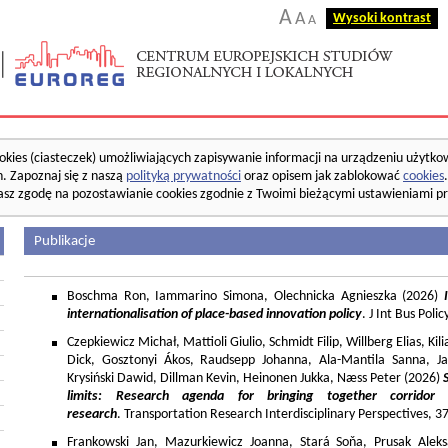
A
A
Wysoki kontrast
A
okies (ciasteczek) umożliwiających zapisywanie informacji na urządzeniu użytko
. Zapoznaj się z naszą
polityką prywatności
oraz opisem jak zablokować
cookies
asz zgodę na pozostawianie cookies zgodnie z Twoimi bieżącymi ustawieniami pr
Publikacje
Boschma Ron, Iammarino Simona, Olechnicka Agnieszka (2026)
I
internationalisation of place-based innovation policy
. J Int Bus Poli
Czepkiewicz Michał, Mattioli Giulio, Schmidt Filip, Willberg Elias, K
Dick, Gosztonyi Ákos, Raudsepp Johanna, Ala-Mantila Sanna, Ja
Krysiński Dawid, Dillman Kevin, Heinonen Jukka, Næss Peter (2026)
limits: Research agenda for bringing together corridor
research
. Transportation Research Interdisciplinary Perspectives, 
Frankowski Jan, Mazurkiewicz Joanna, Stará Soňa, Prusak Aleks