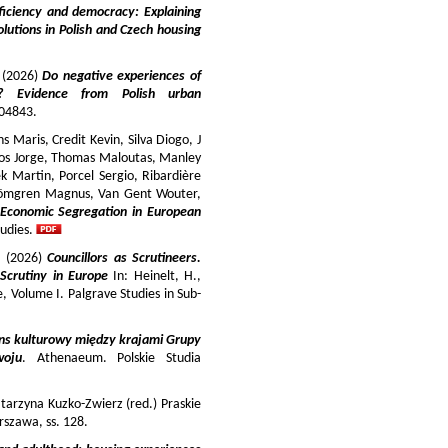
iciency and democracy: Explaining
lutions in Polish and Czech housing
y (2026)
Do negative experiences of
s? Evidence from Polish urban
 104843.
 Maris, Credit Kevin, Silva Diogo, J
iros Jorge, Thomas Maloutas, Manley
k Martin, Porcel Sergio, Ribardière
Strömgren Magnus, Van Gent Wouter,
-Economic Segregation in European
udies.
a (2026)
Councillors as Scrutineers.
Scrutiny in Europe
In: Heinelt, H.,
pe, Volume I. Palgrave Studies in Sub-
ns kulturowy między krajami Grupy
woju
. Athenaeum. Polskie Studia
tarzyna Kuzko-Zwierz (red.) Praskie
szawa, ss. 128.