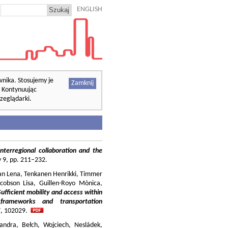
ENGLISH
wnika. Stosujemy je
Zamknij
. Kontynuując
zeglądarki.
nterregional collaboration and the
cy 9, pp. 211–232.
ilian Lena, Tenkanen Henrikki, Timmer
cobson Lisa, Guillen-Royo Mònica,
Sufficient mobility and access within
 frameworks and transportation
37, 102029.
andra, Bełch, Wojciech, Nesládek,