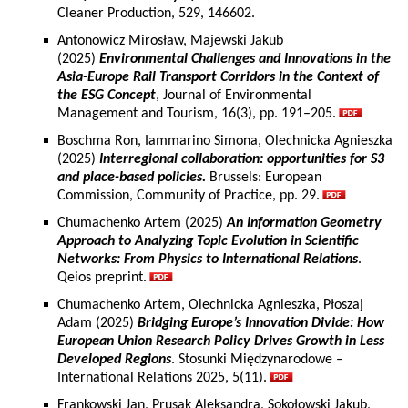
Cleaner Production, 529, 146602.
Antonowicz Mirosław, Majewski Jakub
(2025)
Environmental Challenges and Innovations in the
Asia-Europe Rail Transport Corridors in the Context of
the ESG Concept
, Journal of Environmental
Management and Tourism, 16(3), pp. 191–205.
Boschma Ron, Iammarino Simona, Olechnicka Agnieszka
(2025)
Interregional collaboration: opportunities for S3
and place-based policies.
Brussels: European
Commission, Community of Practice, pp. 29.
Chumachenko Artem (2025)
An Information Geometry
Approach to Analyzing Topic Evolution in Scientific
Networks: From Physics to International Relations
.
Qeios preprint.
Chumachenko Artem, Olechnicka Agnieszka, Płoszaj
Adam (2025)
Bridging Europe’s Innovation Divide: How
European Union Research Policy Drives Growth in Less
Developed Regions
. Stosunki Międzynarodowe –
International Relations 2025, 5(11).
Frankowski Jan, Prusak Aleksandra, Sokołowski Jakub,