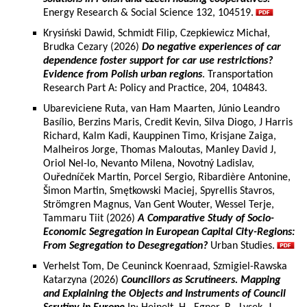
Energy Research & Social Science 132, 104519.
Krysiński Dawid, Schmidt Filip, Czepkiewicz Michał,
Brudka Cezary (2026)
Do negative experiences of car
dependence foster support for car use restrictions?
Evidence from Polish urban regions
. Transportation
Research Part A: Policy and Practice, 204, 104843.
Ubareviciene Ruta, van Ham Maarten, Júnio Leandro
Basílio, Berzins Maris, Credit Kevin, Silva Diogo, J Harris
Richard, Kalm Kadi, Kauppinen Timo, Krisjane Zaiga,
Malheiros Jorge, Thomas Maloutas, Manley David J,
Oriol Nel-lo, Nevanto Milena, Novotný Ladislav,
Ouředníček Martin, Porcel Sergio, Ribardière Antonine,
Šimon Martin, Smętkowski Maciej, Spyrellis Stavros,
Strömgren Magnus, Van Gent Wouter, Wessel Terje,
Tammaru Tiit (2026)
A Comparative Study of Socio-
Economic Segregation in European Capital City-Regions:
From Segregation to Desegregation?
Urban Studies.
Verhelst Tom, De Ceuninck Koenraad, Szmigiel-Rawska
Katarzyna (2026)
Councillors as Scrutineers. Mapping
and Explaining the Objects and Instruments of Council