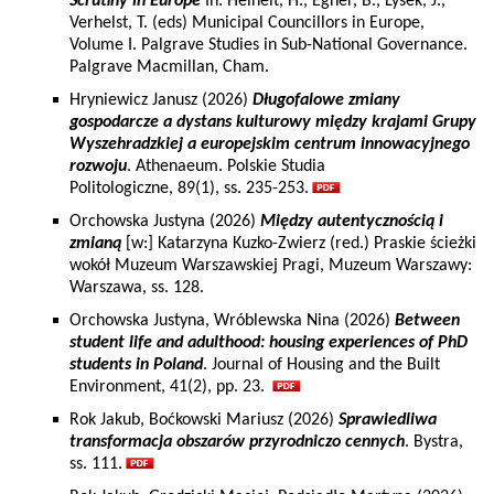
Scrutiny in Europe
In: Heinelt, H., Egner, B., Lysek, J.,
Verhelst, T. (eds) Municipal Councillors in Europe,
Volume I. Palgrave Studies in Sub-National Governance.
Palgrave Macmillan, Cham.
Hryniewicz Janusz (2026)
Długofalowe zmiany
gospodarcze a dystans kulturowy między krajami Grupy
Wyszehradzkiej a europejskim centrum innowacyjnego
rozwoju
. Athenaeum. Polskie Studia
Politologiczne, 89(1), ss. 235-253.
Orchowska Justyna (2026)
Między autentycznością i
zmianą
[w:] Katarzyna Kuzko-Zwierz (red.) Praskie ścieżki
wokół Muzeum Warszawskiej Pragi, Muzeum Warszawy:
Warszawa, ss. 128.
Orchowska Justyna, Wróblewska Nina (2026)
Between
student life and adulthood: housing experiences of PhD
students in Poland
. Journal of Housing and the Built
Environment, 41(2), pp. 23.
Rok Jakub, Boćkowski Mariusz (2026)
Sprawiedliwa
transformacja obszarów przyrodniczo cennych
. Bystra,
ss. 111.