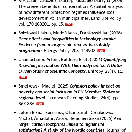
Rok Jakub, Grodzicki Maciej, Podsiadło Martyna (2026)
The uneven benefits of conservation: A spatial analysis
of how different protection regimes influence local
development in Polish municipalities. Land Use Policy,
vol. 170,108201, pp. 15.
Sokołowski Jakub, Madoń Karol, Frankowski Jan (2026)
Peer effects and inequalities in technology uptake.
Evidence from a large-scale renovation subsidy
programme
. Energy Policy, 208, 114902.
Chumachenko Artem, Buttliere Brett (2026)
Quantifying
Knowledge Evolution With Thermodynamics: A Data-
Driven Study of Scientific Concepts
. Entropy, 28(1), 11.
Smętkowski Maciej (2026)
Cohesion policy impact on
poverty and social inclusion in EU Member States at
regional level
. European Planning Studies, 24(4), pp.
867-886.
Leferink Enar Kornelius, Olson Sarah, Czepkiewicz
Michał, Árnadóttir, Áróra, Heinonen Jukka (2025)
Are
larger carbon footprints linked to higher life
satisfaction? A study of the Nordic countries
. Journal of