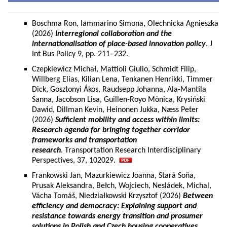
Boschma Ron, Iammarino Simona, Olechnicka Agnieszka
(2026)
Interregional collaboration and the
internationalisation of place-based innovation policy
. J
Int Bus Policy 9, pp. 211–232.
Czepkiewicz Michał, Mattioli Giulio, Schmidt Filip,
Willberg Elias, Kilian Lena, Tenkanen Henrikki, Timmer
Dick, Gosztonyi Ákos, Raudsepp Johanna, Ala-Mantila
Sanna, Jacobson Lisa, Guillen-Royo Mònica, Krysiński
Dawid, Dillman Kevin, Heinonen Jukka, Næss Peter
(2026)
Sufficient mobility and access within limits:
Research agenda for bringing together corridor
frameworks and transportation
research
. Transportation Research Interdisciplinary
Perspectives, 37, 102029.
Frankowski Jan, Mazurkiewicz Joanna, Stará Soňa,
Prusak Aleksandra, Bełch, Wojciech, Nesládek, Michal,
Vácha Tomáš, Niedziałkowski Krzysztof (2026)
Between
efficiency and democracy: Explaining support and
resistance towards energy transition and prosumer
solutions in Polish and Czech housing cooperatives.