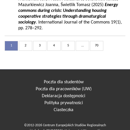
Mazurkiewicz Joanna, Świetlik Tomasz (2025)
Energy
commons during crisis: Understanding housing
cooperative strategies through dramaturgical
sociology
. International Journal of the Commons 19(1),
pp. 278–292.
1
2
3
4
5
...
70
Poczta dla studentów
Poczta dla pracowników (UW)
Deklaracja dostępności
Polityka prywatności
Ciasteczka
©2012-2026 Centrum Europejskich Studiów Regionalnych