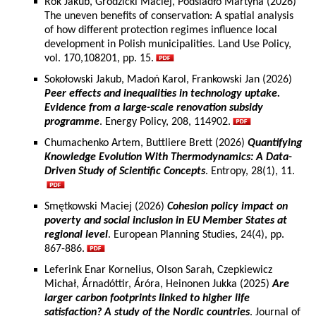
Rok Jakub, Grodzicki Maciej, Podsiadło Martyna (2026)
The uneven benefits of conservation: A spatial analysis
of how different protection regimes influence local
development in Polish municipalities. Land Use Policy,
vol. 170,108201, pp. 15.
Sokołowski Jakub, Madoń Karol, Frankowski Jan (2026)
Peer effects and inequalities in technology uptake.
Evidence from a large-scale renovation subsidy
programme
. Energy Policy, 208, 114902.
Chumachenko Artem, Buttliere Brett (2026)
Quantifying
Knowledge Evolution With Thermodynamics: A Data-
Driven Study of Scientific Concepts
. Entropy, 28(1), 11.
Smętkowski Maciej (2026)
Cohesion policy impact on
poverty and social inclusion in EU Member States at
regional level
. European Planning Studies, 24(4), pp.
867-886.
Leferink Enar Kornelius, Olson Sarah, Czepkiewicz
Michał, Árnadóttir, Áróra, Heinonen Jukka (2025)
Are
larger carbon footprints linked to higher life
satisfaction? A study of the Nordic countries
. Journal of