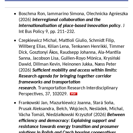
Boschma Ron, Iammarino Simona, Olechnicka Agnieszka
(2026)
Interregional collaboration and the
internationalisation of place-based innovation policy
. J
Int Bus Policy 9, pp. 211–232.
Czepkiewicz Michał, Mattioli Giulio, Schmidt Filip,
Willberg Elias, Kilian Lena, Tenkanen Henrikki, Timmer
Dick, Gosztonyi Ákos, Raudsepp Johanna, Ala-Mantila
Sanna, Jacobson Lisa, Guillen-Royo Mònica, Krysiński
Dawid, Dillman Kevin, Heinonen Jukka, Næss Peter
(2026)
Sufficient mobility and access within limits:
Research agenda for bringing together corridor
frameworks and transportation
research
. Transportation Research Interdisciplinary
Perspectives, 37, 102029.
Frankowski Jan, Mazurkiewicz Joanna, Stará Soňa,
Prusak Aleksandra, Bełch, Wojciech, Nesládek, Michal,
Vácha Tomáš, Niedziałkowski Krzysztof (2026)
Between
efficiency and democracy: Explaining support and
resistance towards energy transition and prosumer
solutions in Polish and Czech housing cooperatives.