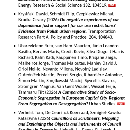
Energy Research & Social Science 132, 104519.
Krysiński Dawid, Schmidt Filip, Czepkiewicz Michał,
Brudka Cezary (2026)
Do negative experiences of car
dependence foster support for car use restrictions?
Evidence from Polish urban regions
. Transportation
Research Part A: Policy and Practice, 204, 104843.
Ubareviciene Ruta, van Ham Maarten, Júnio Leandro
Basílio, Berzins Maris, Credit Kevin, Silva Diogo, J Harris
Richard, Kalm Kadi, Kauppinen Timo, Krisjane Zaiga,
Malheiros Jorge, Thomas Maloutas, Manley David J,
Oriol Nel-lo, Nevanto Milena, Novotný Ladislav,
Ouředníček Martin, Porcel Sergio, Ribardière Antonine,
Šimon Martin, Smętkowski Maciej, Spyrellis Stavros,
Strömgren Magnus, Van Gent Wouter, Wessel Terje,
Tammaru Tiit (2026)
A Comparative Study of Socio-
Economic Segregation in European Capital City-Regions:
From Segregation to Desegregation?
Urban Studies.
Verhelst Tom, De Ceuninck Koenraad, Szmigiel-Rawska
Katarzyna (2026)
Councillors as Scrutineers. Mapping
and Explaining the Objects and Instruments of Council