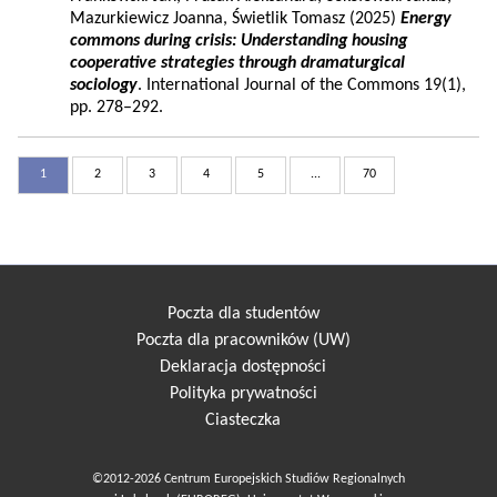
Mazurkiewicz Joanna, Świetlik Tomasz (2025)
Energy
commons during crisis: Understanding housing
cooperative strategies through dramaturgical
sociology
. International Journal of the Commons 19(1),
pp. 278–292.
1
2
3
4
5
...
70
Poczta dla studentów
Poczta dla pracowników (UW)
Deklaracja dostępności
Polityka prywatności
Ciasteczka
©2012-2026 Centrum Europejskich Studiów Regionalnych