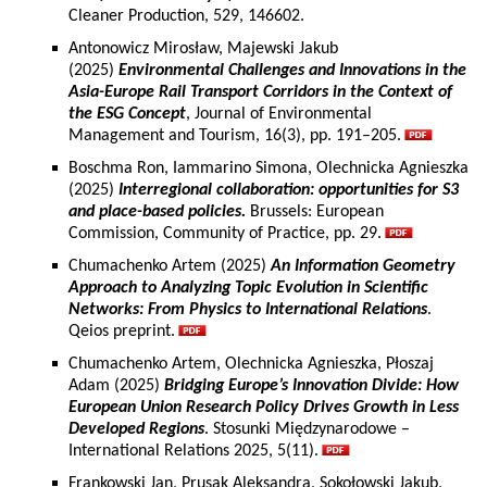
Cleaner Production, 529, 146602.
Antonowicz Mirosław, Majewski Jakub
(2025)
Environmental Challenges and Innovations in the
Asia-Europe Rail Transport Corridors in the Context of
the ESG Concept
, Journal of Environmental
Management and Tourism, 16(3), pp. 191–205.
Boschma Ron, Iammarino Simona, Olechnicka Agnieszka
(2025)
Interregional collaboration: opportunities for S3
and place-based policies.
Brussels: European
Commission, Community of Practice, pp. 29.
Chumachenko Artem (2025)
An Information Geometry
Approach to Analyzing Topic Evolution in Scientific
Networks: From Physics to International Relations
.
Qeios preprint.
Chumachenko Artem, Olechnicka Agnieszka, Płoszaj
Adam (2025)
Bridging Europe’s Innovation Divide: How
European Union Research Policy Drives Growth in Less
Developed Regions
. Stosunki Międzynarodowe –
International Relations 2025, 5(11).
Frankowski Jan, Prusak Aleksandra, Sokołowski Jakub,