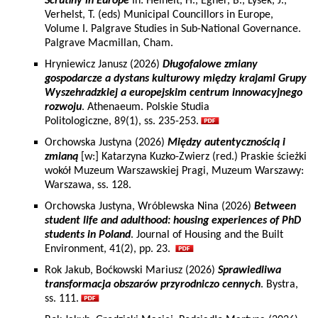
Scrutiny in Europe
In: Heinelt, H., Egner, B., Lysek, J.,
Verhelst, T. (eds) Municipal Councillors in Europe,
Volume I. Palgrave Studies in Sub-National Governance.
Palgrave Macmillan, Cham.
Hryniewicz Janusz (2026)
Długofalowe zmiany
gospodarcze a dystans kulturowy między krajami Grupy
Wyszehradzkiej a europejskim centrum innowacyjnego
rozwoju
. Athenaeum. Polskie Studia
Politologiczne, 89(1), ss. 235-253.
Orchowska Justyna (2026)
Między autentycznością i
zmianą
[w:] Katarzyna Kuzko-Zwierz (red.) Praskie ścieżki
wokół Muzeum Warszawskiej Pragi, Muzeum Warszawy:
Warszawa, ss. 128.
Orchowska Justyna, Wróblewska Nina (2026)
Between
student life and adulthood: housing experiences of PhD
students in Poland
. Journal of Housing and the Built
Environment, 41(2), pp. 23.
Rok Jakub, Boćkowski Mariusz (2026)
Sprawiedliwa
transformacja obszarów przyrodniczo cennych
. Bystra,
ss. 111.