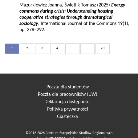
Mazurkiewicz Joanna, Świetlik Tomasz (2025)
Energy
commons during crisis: Understanding housing
cooperative strategies through dramaturgical
sociology
. International Journal of the Commons 19(1),
pp. 278–292.
1
2
3
4
5
...
70
Poczta dla studentów
Poczta dla pracowników (UW)
Deklaracja dostępności
Polityka prywatności
Ciasteczka
©2012-2026 Centrum Europejskich Studiów Regionalnych