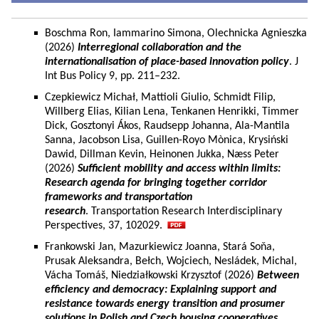
Boschma Ron, Iammarino Simona, Olechnicka Agnieszka
(2026)
Interregional collaboration and the
internationalisation of place-based innovation policy
. J
Int Bus Policy 9, pp. 211–232.
Czepkiewicz Michał, Mattioli Giulio, Schmidt Filip,
Willberg Elias, Kilian Lena, Tenkanen Henrikki, Timmer
Dick, Gosztonyi Ákos, Raudsepp Johanna, Ala-Mantila
Sanna, Jacobson Lisa, Guillen-Royo Mònica, Krysiński
Dawid, Dillman Kevin, Heinonen Jukka, Næss Peter
(2026)
Sufficient mobility and access within limits:
Research agenda for bringing together corridor
frameworks and transportation
research
. Transportation Research Interdisciplinary
Perspectives, 37, 102029.
Frankowski Jan, Mazurkiewicz Joanna, Stará Soňa,
Prusak Aleksandra, Bełch, Wojciech, Nesládek, Michal,
Vácha Tomáš, Niedziałkowski Krzysztof (2026)
Between
efficiency and democracy: Explaining support and
resistance towards energy transition and prosumer
solutions in Polish and Czech housing cooperatives.