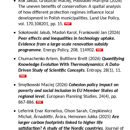
Rok Jakub, Grodzicki Maciej, Podsiadło Martyna (2026)
The uneven benefits of conservation: A spatial analysis
of how different protection regimes influence local
development in Polish municipalities. Land Use Policy,
vol. 170,108201, pp. 15.
Sokołowski Jakub, Madoń Karol, Frankowski Jan (2026)
Peer effects and inequalities in technology uptake.
Evidence from a large-scale renovation subsidy
programme
. Energy Policy, 208, 114902.
Chumachenko Artem, Buttliere Brett (2026)
Quantifying
Knowledge Evolution With Thermodynamics: A Data-
Driven Study of Scientific Concepts
. Entropy, 28(1), 11.
Smętkowski Maciej (2026)
Cohesion policy impact on
poverty and social inclusion in EU Member States at
regional level
. European Planning Studies, 24(4), pp.
867-886.
Leferink Enar Kornelius, Olson Sarah, Czepkiewicz
Michał, Árnadóttir, Áróra, Heinonen Jukka (2025)
Are
larger carbon footprints linked to higher life
satisfaction? A study of the Nordic countries
. Journal of