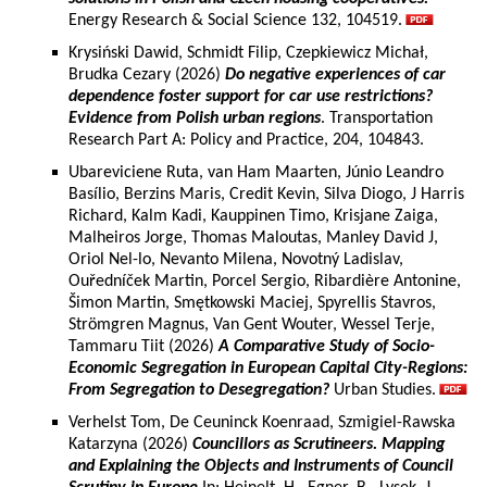
Energy Research & Social Science 132, 104519.
Krysiński Dawid, Schmidt Filip, Czepkiewicz Michał,
Brudka Cezary (2026)
Do negative experiences of car
dependence foster support for car use restrictions?
Evidence from Polish urban regions
. Transportation
Research Part A: Policy and Practice, 204, 104843.
Ubareviciene Ruta, van Ham Maarten, Júnio Leandro
Basílio, Berzins Maris, Credit Kevin, Silva Diogo, J Harris
Richard, Kalm Kadi, Kauppinen Timo, Krisjane Zaiga,
Malheiros Jorge, Thomas Maloutas, Manley David J,
Oriol Nel-lo, Nevanto Milena, Novotný Ladislav,
Ouředníček Martin, Porcel Sergio, Ribardière Antonine,
Šimon Martin, Smętkowski Maciej, Spyrellis Stavros,
Strömgren Magnus, Van Gent Wouter, Wessel Terje,
Tammaru Tiit (2026)
A Comparative Study of Socio-
Economic Segregation in European Capital City-Regions:
From Segregation to Desegregation?
Urban Studies.
Verhelst Tom, De Ceuninck Koenraad, Szmigiel-Rawska
Katarzyna (2026)
Councillors as Scrutineers. Mapping
and Explaining the Objects and Instruments of Council