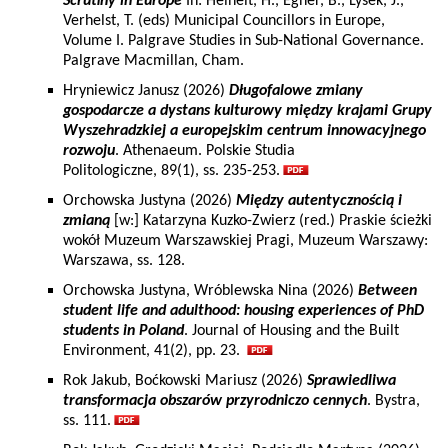
Scrutiny in Europe
In: Heinelt, H., Egner, B., Lysek, J.,
Verhelst, T. (eds) Municipal Councillors in Europe,
Volume I. Palgrave Studies in Sub-National Governance.
Palgrave Macmillan, Cham.
Hryniewicz Janusz (2026)
Długofalowe zmiany
gospodarcze a dystans kulturowy między krajami Grupy
Wyszehradzkiej a europejskim centrum innowacyjnego
rozwoju
. Athenaeum. Polskie Studia
Politologiczne, 89(1), ss. 235-253.
Orchowska Justyna (2026)
Między autentycznością i
zmianą
[w:] Katarzyna Kuzko-Zwierz (red.) Praskie ścieżki
wokół Muzeum Warszawskiej Pragi, Muzeum Warszawy:
Warszawa, ss. 128.
Orchowska Justyna, Wróblewska Nina (2026)
Between
student life and adulthood: housing experiences of PhD
students in Poland
. Journal of Housing and the Built
Environment, 41(2), pp. 23.
Rok Jakub, Boćkowski Mariusz (2026)
Sprawiedliwa
transformacja obszarów przyrodniczo cennych
. Bystra,
ss. 111.