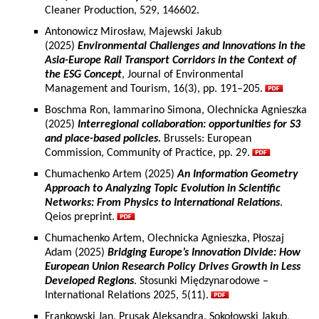
Cleaner Production, 529, 146602.
Antonowicz Mirosław, Majewski Jakub
(2025)
Environmental Challenges and Innovations in the
Asia-Europe Rail Transport Corridors in the Context of
the ESG Concept
, Journal of Environmental
Management and Tourism, 16(3), pp. 191–205.
Boschma Ron, Iammarino Simona, Olechnicka Agnieszka
(2025)
Interregional collaboration: opportunities for S3
and place-based policies.
Brussels: European
Commission, Community of Practice, pp. 29.
Chumachenko Artem (2025)
An Information Geometry
Approach to Analyzing Topic Evolution in Scientific
Networks: From Physics to International Relations
.
Qeios preprint.
Chumachenko Artem, Olechnicka Agnieszka, Płoszaj
Adam (2025)
Bridging Europe’s Innovation Divide: How
European Union Research Policy Drives Growth in Less
Developed Regions
. Stosunki Międzynarodowe –
International Relations 2025, 5(11).
Frankowski Jan, Prusak Aleksandra, Sokołowski Jakub,