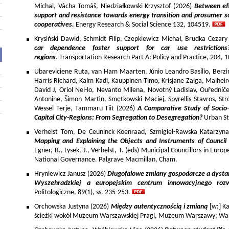
Michal, Vácha Tomáš, Niedziałkowski Krzysztof (2026)
Between eff
support and resistance towards energy transition and prosumer so
cooperatives.
Energy Research & Social Science 132, 104519.
Krysiński Dawid, Schmidt Filip, Czepkiewicz Michał, Brudka Cezar
car dependence foster support for car use restriction
regions
. Transportation Research Part A: Policy and Practice, 204,
Ubareviciene Ruta, van Ham Maarten, Júnio Leandro Basílio, Berzins
Harris Richard, Kalm Kadi, Kauppinen Timo, Krisjane Zaiga, Malhe
David J, Oriol Nel-lo, Nevanto Milena, Novotný Ladislav, Ouředníče
Antonine, Šimon Martin, Smętkowski Maciej, Spyrellis Stavros, 
Wessel Terje, Tammaru Tiit (2026)
A Comparative Study of Socio
Capital City-Regions: From Segregation to Desegregation?
Urban St
Verhelst Tom, De Ceuninck Koenraad, Szmigiel-Rawska Katarzyn
Mapping and Explaining the Objects and Instruments of Council 
Egner, B., Lysek, J., Verhelst, T. (eds) Municipal Councillors in Euro
National Governance. Palgrave Macmillan, Cham.
Hryniewicz Janusz (2026)
Długofalowe zmiany gospodarcze a dysta
Wyszehradzkiej a europejskim centrum innowacyjnego roz
Politologiczne, 89(1), ss. 235-253.
Orchowska Justyna (2026)
Między autentycznością i zmianą
[w:] Ka
ścieżki wokół Muzeum Warszawskiej Pragi, Muzeum Warszawy: War