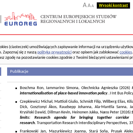
A
A
Wysoki kontrast
A
okies (ciasteczek) umożliwiających zapisywanie informacji na urządzeniu użytko
. Zapoznaj się z naszą
polityką prywatności
oraz opisem jak zablokować
cookies
asz zgodę na pozostawianie cookies zgodnie z Twoimi bieżącymi ustawieniami pr
Publikacje
Boschma Ron, Iammarino Simona, Olechnicka Agnieszka (2026)
I
internationalisation of place-based innovation policy
. J Int Bus Poli
Czepkiewicz Michał, Mattioli Giulio, Schmidt Filip, Willberg Elias, K
Dick, Gosztonyi Ákos, Raudsepp Johanna, Ala-Mantila Sanna, Ja
Krysiński Dawid, Dillman Kevin, Heinonen Jukka, Næss Peter (2026)
limits: Research agenda for bringing together corridor
research
. Transportation Research Interdisciplinary Perspectives, 
Frankowski Jan, Mazurkiewicz Joanna, Stará Soňa, Prusak Aleks