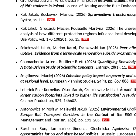
Orchowska Justyna, Wróblewska Nina (2026)
Between student life 
of PhD students in Poland
. Journal of Housing and the Built Environ
Rok Jakub, Boćkowski Mariusz (2026)
Sprawiedliwa transformac
Bystra, ss. 111.
Rok Jakub, Grodzicki Maciej, Podsiadło Martyna (2026) The uneven 
analysis of how different protection regimes influence local develo
Use Policy, vol. 170,108201, pp. 15.
Sokołowski Jakub, Madoń Karol, Frankowski Jan (2026)
Peer effe
uptake. Evidence from a large-scale renovation subsidy programm
Chumachenko Artem, Buttliere Brett (2026)
Quantifying Knowledg
A Data-Driven Study of Scientific Concepts
. Entropy, 28(1), 11.
Smętkowski Maciej (2026)
Cohesion policy impact on poverty and s
at regional level
. European Planning Studies, 24(4), pp. 867-886.
Leferink Enar Kornelius, Olson Sarah, Czepkiewicz Michał, Árnadótt
larger carbon footprints linked to higher life satisfaction? A stud
Cleaner Production, 529, 146602.
Antonowicz Mirosław, Majewski Jakub (2025)
Environmental Chall
Europe Rail Transport Corridors in the Context of the ESG 
Management and Tourism, 16(3), pp. 191–205.
Boschma Ron, Iammarino Simona, Olechnicka Agnieszka (2
opportunities for S3 and place-based policies.
Brussels: European 