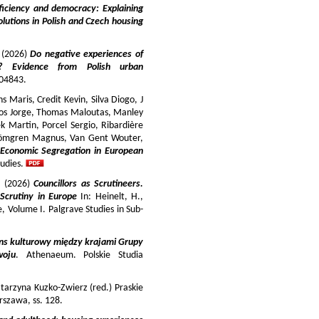
iciency and democracy: Explaining
lutions in Polish and Czech housing
y (2026)
Do negative experiences of
s? Evidence from Polish urban
 104843.
 Maris, Credit Kevin, Silva Diogo, J
iros Jorge, Thomas Maloutas, Manley
k Martin, Porcel Sergio, Ribardière
Strömgren Magnus, Van Gent Wouter,
-Economic Segregation in European
udies.
a (2026)
Councillors as Scrutineers.
Scrutiny in Europe
In: Heinelt, H.,
pe, Volume I. Palgrave Studies in Sub-
ns kulturowy między krajami Grupy
woju
. Athenaeum. Polskie Studia
tarzyna Kuzko-Zwierz (red.) Praskie
szawa, ss. 128.