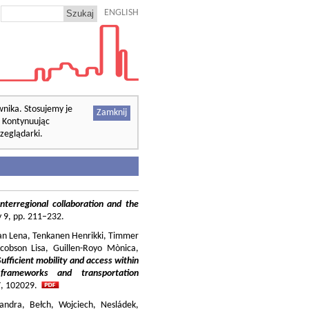
ENGLISH
wnika. Stosujemy je
Zamknij
. Kontynuując
zeglądarki.
nterregional collaboration and the
cy 9, pp. 211–232.
ilian Lena, Tenkanen Henrikki, Timmer
cobson Lisa, Guillen-Royo Mònica,
Sufficient mobility and access within
 frameworks and transportation
37, 102029.
andra, Bełch, Wojciech, Nesládek,