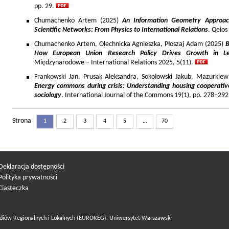
pp. 29.
Chumachenko Artem (2025)
An Information Geometry Approach
Scientific Networks: From Physics to International Relations
. Qeios
Chumachenko Artem, Olechnicka Agnieszka, Płoszaj Adam (2025)
B
How European Union Research Policy Drives Growth in Le
Międzynarodowe – International Relations 2025, 5(11).
Frankowski Jan, Prusak Aleksandra, Sokołowski Jakub, Mazurkiew
Energy commons during crisis: Understanding housing cooperativ
sociology
. International Journal of the Commons 19(1), pp. 278–292
Strona
1
2
3
4
5
...
70
Deklaracja dostępności
Polityka prywatności
Ciasteczka
diów Regionalnych i Lokalnych (EUROREG), Uniwersytet Warszawski