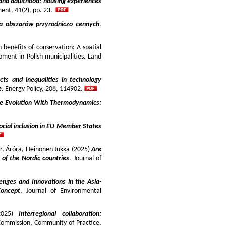
and adulthood: housing experiences
ment, 41(2), pp. 23.
ja obszarów przyrodniczo cennych
.
benefits of conservation: A spatial
pment in Polish municipalities. Land
cts and inequalities in technology
e
. Energy Policy, 208, 114902.
e Evolution With Thermodynamics:
ocial inclusion in EU Member States
ir, Áróra, Heinonen Jukka (2025)
Are
y of the Nordic countries
. Journal of
enges and Innovations in the Asia-
Concept
, Journal of Environmental
025)
Interregional collaboration:
Commission, Community of Practice,