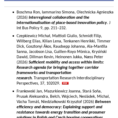
Boschma Ron, Iammarino Simona, Olechnicka Agnieszka
(2026)
Interregional collaboration and the
internationalisation of place-based innovation policy
. J
Int Bus Policy 9, pp. 211–232.
Czepkiewicz Michał, Mattioli Giulio, Schmidt Filip,
Willberg Elias, Kilian Lena, Tenkanen Henrikki, Timmer
Dick, Gosztonyi Ákos, Raudsepp Johanna, Ala-Mantila
Sanna, Jacobson Lisa, Guillen-Royo Mònica, Krysiński
Dawid, Dillman Kevin, Heinonen Jukka, Næss Peter
(2026)
Sufficient mobility and access within limits:
Research agenda for bringing together corridor
frameworks and transportation
research
. Transportation Research Interdisciplinary
Perspectives, 37, 102029.
Frankowski Jan, Mazurkiewicz Joanna, Stará Soňa,
Prusak Aleksandra, Bełch, Wojciech, Nesládek, Michal,
Vácha Tomáš, Niedziałkowski Krzysztof (2026)
Between
efficiency and democracy: Explaining support and
resistance towards energy transition and prosumer
solutions in Polish and Czech housing cooperatives.