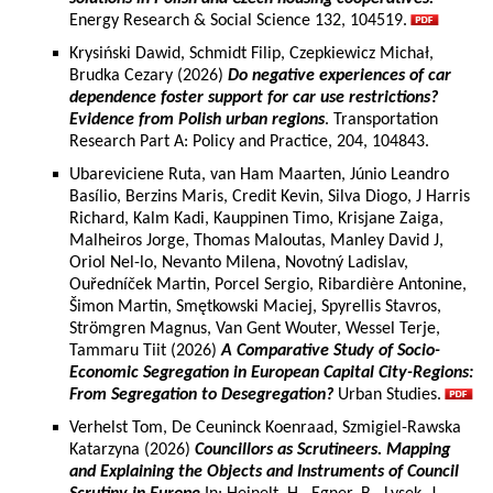
Energy Research & Social Science 132, 104519.
Krysiński Dawid, Schmidt Filip, Czepkiewicz Michał,
Brudka Cezary (2026)
Do negative experiences of car
dependence foster support for car use restrictions?
Evidence from Polish urban regions
. Transportation
Research Part A: Policy and Practice, 204, 104843.
Ubareviciene Ruta, van Ham Maarten, Júnio Leandro
Basílio, Berzins Maris, Credit Kevin, Silva Diogo, J Harris
Richard, Kalm Kadi, Kauppinen Timo, Krisjane Zaiga,
Malheiros Jorge, Thomas Maloutas, Manley David J,
Oriol Nel-lo, Nevanto Milena, Novotný Ladislav,
Ouředníček Martin, Porcel Sergio, Ribardière Antonine,
Šimon Martin, Smętkowski Maciej, Spyrellis Stavros,
Strömgren Magnus, Van Gent Wouter, Wessel Terje,
Tammaru Tiit (2026)
A Comparative Study of Socio-
Economic Segregation in European Capital City-Regions:
From Segregation to Desegregation?
Urban Studies.
Verhelst Tom, De Ceuninck Koenraad, Szmigiel-Rawska
Katarzyna (2026)
Councillors as Scrutineers. Mapping
and Explaining the Objects and Instruments of Council