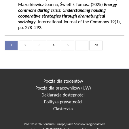
Mazurkiewicz Joanna, Świetlik Tomasz (2025)
Energy
commons during crisis: Understanding housing
cooperative strategies through dramaturgical
sociology
. International Journal of the Commons 19(1),
pp. 278–292.
1
2
3
4
5
...
70
Poczta dla studentów
Poczta dla pracowników (UW)
Deklaracja dostępności
Polityka prywatności
Ciasteczka
©2012-2026 Centrum Europejskich Studiów Regionalnych