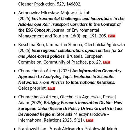
Cleaner Production, 529, 146602.
Antonowicz Mirosław, Majewski Jakub
(2025)
Environmental Challenges and Innovations in the
Asia-Europe Rail Transport Corridors in the Context of
the ESG Concept
, Journal of Environmental
Management and Tourism, 16(3), pp. 191–205.
Boschma Ron, Iammarino Simona, Olechnicka Agnieszka
(2025)
Interregional collaboration: opportunities for S3
and place-based policies.
Brussels: European
Commission, Community of Practice, pp. 29.
Chumachenko Artem (2025)
An Information Geometry
Approach to Analyzing Topic Evolution in Scientific
Networks: From Physics to International Relations
.
Qeios preprint.
Chumachenko Artem, Olechnicka Agnieszka, Płoszaj
Adam (2025)
Bridging Europe’s Innovation Divide: How
European Union Research Policy Drives Growth in Less
Developed Regions
. Stosunki Międzynarodowe –
International Relations 2025, 5(11).
Frankowski Jan, Prusak Aleksandra, Sokołowski Jakub,