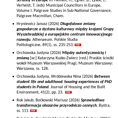
Scrutiny in Europe
In: Heinelt, H., Egner, B., Lysek, J.,
Verhelst, T. (eds) Municipal Councillors in Europe,
Volume I. Palgrave Studies in Sub-National Governance.
Palgrave Macmillan, Cham.
Hryniewicz Janusz (2026)
Długofalowe zmiany
gospodarcze a dystans kulturowy między krajami Grupy
Wyszehradzkiej a europejskim centrum innowacyjnego
rozwoju
. Athenaeum. Polskie Studia
Politologiczne, 89(1), ss. 235-253.
Orchowska Justyna (2026)
Między autentycznością i
zmianą
[w:] Katarzyna Kuzko-Zwierz (red.) Praskie ścieżki
wokół Muzeum Warszawskiej Pragi, Muzeum Warszawy:
Warszawa, ss. 128.
Orchowska Justyna, Wróblewska Nina (2026)
Between
student life and adulthood: housing experiences of PhD
students in Poland
. Journal of Housing and the Built
Environment, 41(2), pp. 23.
Rok Jakub, Boćkowski Mariusz (2026)
Sprawiedliwa
transformacja obszarów przyrodniczo cennych
. Bystra,
ss. 111.