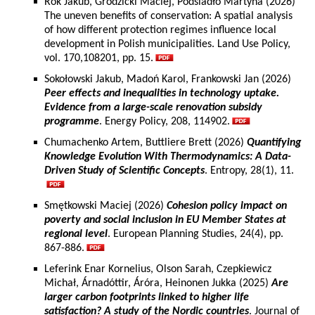
Rok Jakub, Grodzicki Maciej, Podsiadło Martyna (2026)
The uneven benefits of conservation: A spatial analysis
of how different protection regimes influence local
development in Polish municipalities. Land Use Policy,
vol. 170,108201, pp. 15.
Sokołowski Jakub, Madoń Karol, Frankowski Jan (2026)
Peer effects and inequalities in technology uptake.
Evidence from a large-scale renovation subsidy
programme
. Energy Policy, 208, 114902.
Chumachenko Artem, Buttliere Brett (2026)
Quantifying
Knowledge Evolution With Thermodynamics: A Data-
Driven Study of Scientific Concepts
. Entropy, 28(1), 11.
Smętkowski Maciej (2026)
Cohesion policy impact on
poverty and social inclusion in EU Member States at
regional level
. European Planning Studies, 24(4), pp.
867-886.
Leferink Enar Kornelius, Olson Sarah, Czepkiewicz
Michał, Árnadóttir, Áróra, Heinonen Jukka (2025)
Are
larger carbon footprints linked to higher life
satisfaction? A study of the Nordic countries
. Journal of