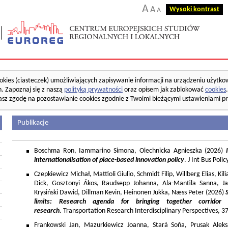
A
A
Wysoki kontrast
A
okies (ciasteczek) umożliwiających zapisywanie informacji na urządzeniu użytko
. Zapoznaj się z naszą
polityką prywatności
oraz opisem jak zablokować
cookies
asz zgodę na pozostawianie cookies zgodnie z Twoimi bieżącymi ustawieniami pr
Publikacje
Boschma Ron, Iammarino Simona, Olechnicka Agnieszka (2026)
I
internationalisation of place-based innovation policy
. J Int Bus Poli
Czepkiewicz Michał, Mattioli Giulio, Schmidt Filip, Willberg Elias, K
Dick, Gosztonyi Ákos, Raudsepp Johanna, Ala-Mantila Sanna, Ja
Krysiński Dawid, Dillman Kevin, Heinonen Jukka, Næss Peter (2026)
limits: Research agenda for bringing together corridor
research
. Transportation Research Interdisciplinary Perspectives, 
Frankowski Jan, Mazurkiewicz Joanna, Stará Soňa, Prusak Aleks