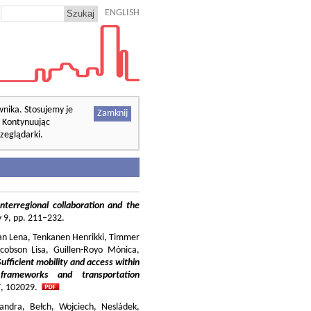
ENGLISH
wnika. Stosujemy je
Zamknij
. Kontynuując
zeglądarki.
nterregional collaboration and the
cy 9, pp. 211–232.
ilian Lena, Tenkanen Henrikki, Timmer
cobson Lisa, Guillen-Royo Mònica,
Sufficient mobility and access within
 frameworks and transportation
37, 102029.
andra, Bełch, Wojciech, Nesládek,