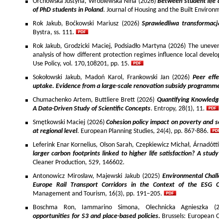
Orchowska Justyna, Wróblewska Nina (2026)
Between student life 
of PhD students in Poland
. Journal of Housing and the Built Environ
Rok Jakub, Boćkowski Mariusz (2026)
Sprawiedliwa transformac
Bystra, ss. 111.
Rok Jakub, Grodzicki Maciej, Podsiadło Martyna (2026) The uneven 
analysis of how different protection regimes influence local develo
Use Policy, vol. 170,108201, pp. 15.
Sokołowski Jakub, Madoń Karol, Frankowski Jan (2026)
Peer effe
uptake. Evidence from a large-scale renovation subsidy programm
Chumachenko Artem, Buttliere Brett (2026)
Quantifying Knowledg
A Data-Driven Study of Scientific Concepts
. Entropy, 28(1), 11.
Smętkowski Maciej (2026)
Cohesion policy impact on poverty and s
at regional level
. European Planning Studies, 24(4), pp. 867-886.
Leferink Enar Kornelius, Olson Sarah, Czepkiewicz Michał, Árnadótt
larger carbon footprints linked to higher life satisfaction? A stud
Cleaner Production, 529, 146602.
Antonowicz Mirosław, Majewski Jakub (2025)
Environmental Chall
Europe Rail Transport Corridors in the Context of the ESG 
Management and Tourism, 16(3), pp. 191–205.
Boschma Ron, Iammarino Simona, Olechnicka Agnieszka (2
opportunities for S3 and place-based policies.
Brussels: European 