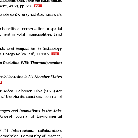
and adulthood: housing experiences
ment, 41(2), pp. 23.
ja obszarów przyrodniczo cennych
.
benefits of conservation: A spatial
pment in Polish municipalities. Land
cts and inequalities in technology
e
. Energy Policy, 208, 114902.
e Evolution With Thermodynamics:
ocial inclusion in EU Member States
ir, Áróra, Heinonen Jukka (2025)
Are
y of the Nordic countries
. Journal of
enges and Innovations in the Asia-
Concept
, Journal of Environmental
025)
Interregional collaboration:
Commission, Community of Practice,