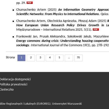
pp. 29.
Chumachenko Artem (2025)
An Information Geometry Approach
Scientific Networks: From Physics to International Relations
. Qeios
Chumachenko Artem, Olechnicka Agnieszka, Płoszaj Adam (2025)
B
How European Union Research Policy Drives Growth in Le
Międzynarodowe – International Relations 2025, 5(11).
Frankowski Jan, Prusak Aleksandra, Sokołowski Jakub, Mazurkiew
Energy commons during crisis: Understanding housing cooperativ
sociology
. International Journal of the Commons 19(1), pp. 278–292
Strona
1
2
3
4
5
...
70
Deklaracja dostępności
Polityka prywatności
Ciasteczka
diów Regionalnych i Lokalnych (EUROREG), Uniwersytet Warszawski