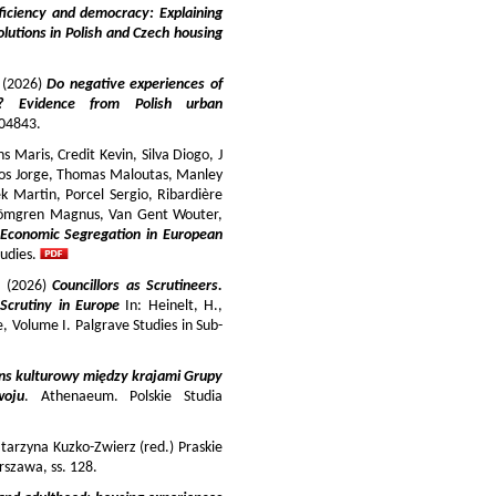
iciency and democracy: Explaining
lutions in Polish and Czech housing
y (2026)
Do negative experiences of
s? Evidence from Polish urban
 104843.
 Maris, Credit Kevin, Silva Diogo, J
iros Jorge, Thomas Maloutas, Manley
k Martin, Porcel Sergio, Ribardière
Strömgren Magnus, Van Gent Wouter,
-Economic Segregation in European
udies.
a (2026)
Councillors as Scrutineers.
Scrutiny in Europe
In: Heinelt, H.,
pe, Volume I. Palgrave Studies in Sub-
ns kulturowy między krajami Grupy
woju
. Athenaeum. Polskie Studia
tarzyna Kuzko-Zwierz (red.) Praskie
szawa, ss. 128.