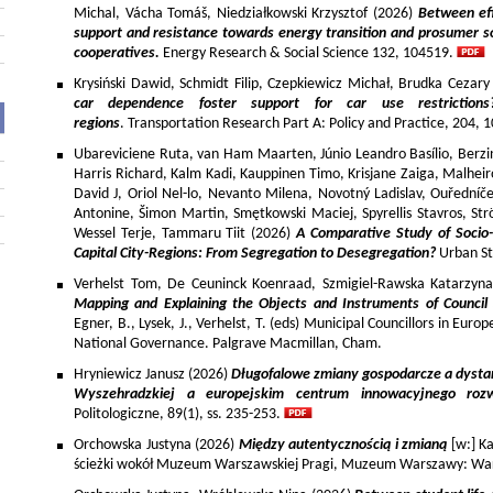
Michal, Vácha Tomáš, Niedziałkowski Krzysztof (2026)
Between eff
support and resistance towards energy transition and prosumer so
cooperatives.
Energy Research & Social Science 132, 104519.
Krysiński Dawid, Schmidt Filip, Czepkiewicz Michał, Brudka Cezar
car dependence foster support for car use restriction
regions
. Transportation Research Part A: Policy and Practice, 204,
Ubareviciene Ruta, van Ham Maarten, Júnio Leandro Basílio, Berzins
Harris Richard, Kalm Kadi, Kauppinen Timo, Krisjane Zaiga, Malhe
David J, Oriol Nel-lo, Nevanto Milena, Novotný Ladislav, Ouředníče
Antonine, Šimon Martin, Smętkowski Maciej, Spyrellis Stavros, 
Wessel Terje, Tammaru Tiit (2026)
A Comparative Study of Socio
Capital City-Regions: From Segregation to Desegregation?
Urban St
Verhelst Tom, De Ceuninck Koenraad, Szmigiel-Rawska Katarzyn
Mapping and Explaining the Objects and Instruments of Council 
Egner, B., Lysek, J., Verhelst, T. (eds) Municipal Councillors in Euro
National Governance. Palgrave Macmillan, Cham.
Hryniewicz Janusz (2026)
Długofalowe zmiany gospodarcze a dysta
Wyszehradzkiej a europejskim centrum innowacyjnego roz
Politologiczne, 89(1), ss. 235-253.
Orchowska Justyna (2026)
Między autentycznością i zmianą
[w:] Ka
ścieżki wokół Muzeum Warszawskiej Pragi, Muzeum Warszawy: War