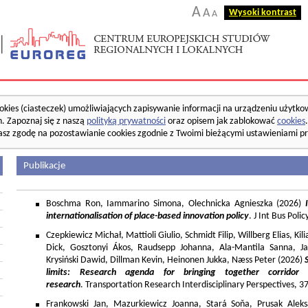
A
A
Wysoki kontrast
A
okies (ciasteczek) umożliwiających zapisywanie informacji na urządzeniu użytko
. Zapoznaj się z naszą
polityką prywatności
oraz opisem jak zablokować
cookies
asz zgodę na pozostawianie cookies zgodnie z Twoimi bieżącymi ustawieniami pr
Publikacje
Boschma Ron, Iammarino Simona, Olechnicka Agnieszka (2026)
I
internationalisation of place-based innovation policy
. J Int Bus Poli
Czepkiewicz Michał, Mattioli Giulio, Schmidt Filip, Willberg Elias, K
Dick, Gosztonyi Ákos, Raudsepp Johanna, Ala-Mantila Sanna, Ja
Krysiński Dawid, Dillman Kevin, Heinonen Jukka, Næss Peter (2026)
limits: Research agenda for bringing together corridor
research
. Transportation Research Interdisciplinary Perspectives, 
Frankowski Jan, Mazurkiewicz Joanna, Stará Soňa, Prusak Aleks