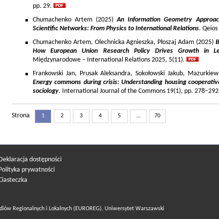
pp. 29.
Chumachenko Artem (2025)
An Information Geometry Approach
Scientific Networks: From Physics to International Relations
. Qeios
Chumachenko Artem, Olechnicka Agnieszka, Płoszaj Adam (2025)
B
How European Union Research Policy Drives Growth in Le
Międzynarodowe – International Relations 2025, 5(11).
Frankowski Jan, Prusak Aleksandra, Sokołowski Jakub, Mazurkiew
Energy commons during crisis: Understanding housing cooperativ
sociology
. International Journal of the Commons 19(1), pp. 278–292
Strona
1
2
3
4
5
...
70
Deklaracja dostępności
Polityka prywatności
Ciasteczka
diów Regionalnych i Lokalnych (EUROREG), Uniwersytet Warszawski