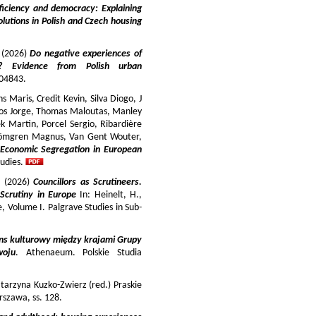
iciency and democracy: Explaining
lutions in Polish and Czech housing
y (2026)
Do negative experiences of
s? Evidence from Polish urban
 104843.
 Maris, Credit Kevin, Silva Diogo, J
iros Jorge, Thomas Maloutas, Manley
k Martin, Porcel Sergio, Ribardière
Strömgren Magnus, Van Gent Wouter,
-Economic Segregation in European
udies.
a (2026)
Councillors as Scrutineers.
Scrutiny in Europe
In: Heinelt, H.,
pe, Volume I. Palgrave Studies in Sub-
ns kulturowy między krajami Grupy
woju
. Athenaeum. Polskie Studia
tarzyna Kuzko-Zwierz (red.) Praskie
szawa, ss. 128.