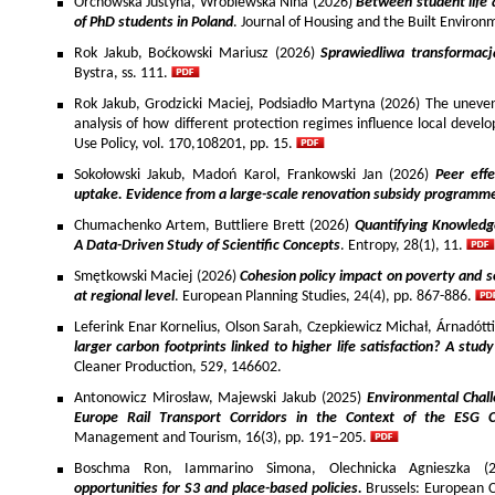
Orchowska Justyna, Wróblewska Nina (2026)
Between student life 
of PhD students in Poland
. Journal of Housing and the Built Environ
Rok Jakub, Boćkowski Mariusz (2026)
Sprawiedliwa transformac
Bystra, ss. 111.
Rok Jakub, Grodzicki Maciej, Podsiadło Martyna (2026) The uneven 
analysis of how different protection regimes influence local develo
Use Policy, vol. 170,108201, pp. 15.
Sokołowski Jakub, Madoń Karol, Frankowski Jan (2026)
Peer effe
uptake. Evidence from a large-scale renovation subsidy programm
Chumachenko Artem, Buttliere Brett (2026)
Quantifying Knowledg
A Data-Driven Study of Scientific Concepts
. Entropy, 28(1), 11.
Smętkowski Maciej (2026)
Cohesion policy impact on poverty and s
at regional level
. European Planning Studies, 24(4), pp. 867-886.
Leferink Enar Kornelius, Olson Sarah, Czepkiewicz Michał, Árnadótt
larger carbon footprints linked to higher life satisfaction? A stud
Cleaner Production, 529, 146602.
Antonowicz Mirosław, Majewski Jakub (2025)
Environmental Chall
Europe Rail Transport Corridors in the Context of the ESG 
Management and Tourism, 16(3), pp. 191–205.
Boschma Ron, Iammarino Simona, Olechnicka Agnieszka (2
opportunities for S3 and place-based policies.
Brussels: European 