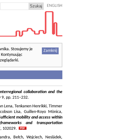
ENGLISH
wnika. Stosujemy je
Zamknij
. Kontynuując
zeglądarki.
nterregional collaboration and the
cy 9, pp. 211–232.
ilian Lena, Tenkanen Henrikki, Timmer
cobson Lisa, Guillen-Royo Mònica,
Sufficient mobility and access within
 frameworks and transportation
37, 102029.
andra, Bełch, Wojciech, Nesládek,