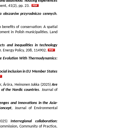
and adulthood: housing experiences
ment, 41(2), pp. 23.
ja obszarów przyrodniczo cennych
.
benefits of conservation: A spatial
pment in Polish municipalities. Land
cts and inequalities in technology
e
. Energy Policy, 208, 114902.
e Evolution With Thermodynamics:
ocial inclusion in EU Member States
ir, Áróra, Heinonen Jukka (2025)
Are
y of the Nordic countries
. Journal of
enges and Innovations in the Asia-
Concept
, Journal of Environmental
025)
Interregional collaboration:
Commission, Community of Practice,