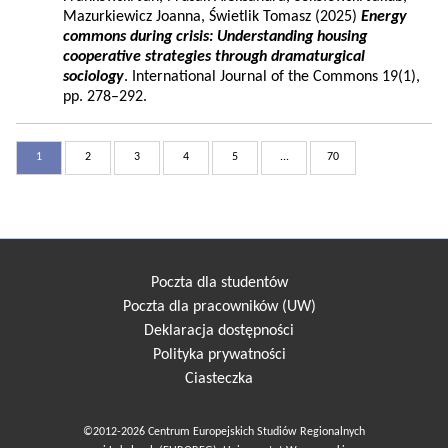
Mazurkiewicz Joanna, Świetlik Tomasz (2025)
Energy
commons during crisis: Understanding housing
cooperative strategies through dramaturgical
sociology
. International Journal of the Commons 19(1),
pp. 278–292.
1
2
3
4
5
...
70
Poczta dla studentów
Poczta dla pracowników (UW)
Deklaracja dostępności
Polityka prywatności
Ciasteczka
©2012-2026 Centrum Europejskich Studiów Regionalnych