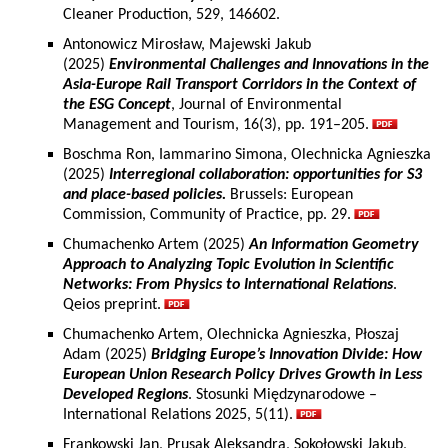
Cleaner Production, 529, 146602.
Antonowicz Mirosław, Majewski Jakub
(2025)
Environmental Challenges and Innovations in the
Asia-Europe Rail Transport Corridors in the Context of
the ESG Concept
, Journal of Environmental
Management and Tourism, 16(3), pp. 191–205.
Boschma Ron, Iammarino Simona, Olechnicka Agnieszka
(2025)
Interregional collaboration: opportunities for S3
and place-based policies.
Brussels: European
Commission, Community of Practice, pp. 29.
Chumachenko Artem (2025)
An Information Geometry
Approach to Analyzing Topic Evolution in Scientific
Networks: From Physics to International Relations
.
Qeios preprint.
Chumachenko Artem, Olechnicka Agnieszka, Płoszaj
Adam (2025)
Bridging Europe’s Innovation Divide: How
European Union Research Policy Drives Growth in Less
Developed Regions
. Stosunki Międzynarodowe –
International Relations 2025, 5(11).
Frankowski Jan, Prusak Aleksandra, Sokołowski Jakub,