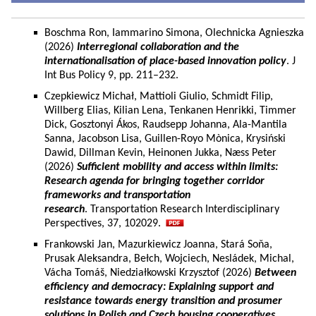
Boschma Ron, Iammarino Simona, Olechnicka Agnieszka
(2026)
Interregional collaboration and the
internationalisation of place-based innovation policy
. J
Int Bus Policy 9, pp. 211–232.
Czepkiewicz Michał, Mattioli Giulio, Schmidt Filip,
Willberg Elias, Kilian Lena, Tenkanen Henrikki, Timmer
Dick, Gosztonyi Ákos, Raudsepp Johanna, Ala-Mantila
Sanna, Jacobson Lisa, Guillen-Royo Mònica, Krysiński
Dawid, Dillman Kevin, Heinonen Jukka, Næss Peter
(2026)
Sufficient mobility and access within limits:
Research agenda for bringing together corridor
frameworks and transportation
research
. Transportation Research Interdisciplinary
Perspectives, 37, 102029.
Frankowski Jan, Mazurkiewicz Joanna, Stará Soňa,
Prusak Aleksandra, Bełch, Wojciech, Nesládek, Michal,
Vácha Tomáš, Niedziałkowski Krzysztof (2026)
Between
efficiency and democracy: Explaining support and
resistance towards energy transition and prosumer
solutions in Polish and Czech housing cooperatives.