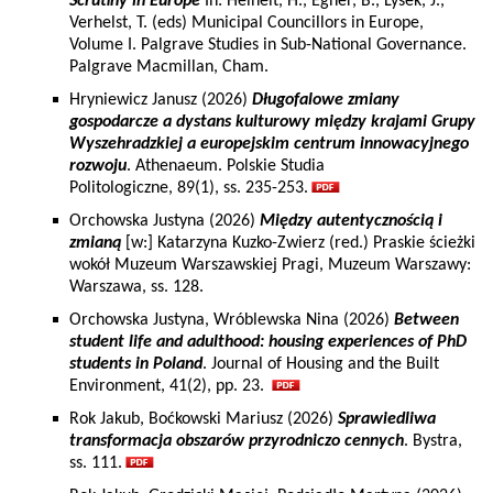
Scrutiny in Europe
In: Heinelt, H., Egner, B., Lysek, J.,
Verhelst, T. (eds) Municipal Councillors in Europe,
Volume I. Palgrave Studies in Sub-National Governance.
Palgrave Macmillan, Cham.
Hryniewicz Janusz (2026)
Długofalowe zmiany
gospodarcze a dystans kulturowy między krajami Grupy
Wyszehradzkiej a europejskim centrum innowacyjnego
rozwoju
. Athenaeum. Polskie Studia
Politologiczne, 89(1), ss. 235-253.
Orchowska Justyna (2026)
Między autentycznością i
zmianą
[w:] Katarzyna Kuzko-Zwierz (red.) Praskie ścieżki
wokół Muzeum Warszawskiej Pragi, Muzeum Warszawy:
Warszawa, ss. 128.
Orchowska Justyna, Wróblewska Nina (2026)
Between
student life and adulthood: housing experiences of PhD
students in Poland
. Journal of Housing and the Built
Environment, 41(2), pp. 23.
Rok Jakub, Boćkowski Mariusz (2026)
Sprawiedliwa
transformacja obszarów przyrodniczo cennych
. Bystra,
ss. 111.