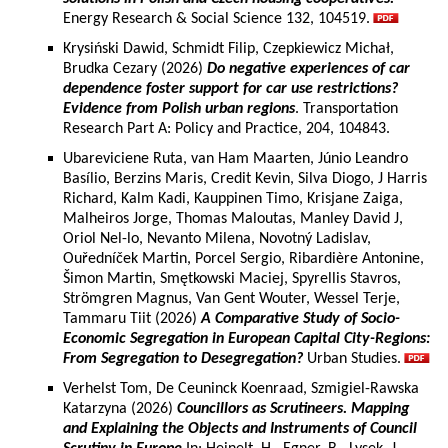
Energy Research & Social Science 132, 104519.
Krysiński Dawid, Schmidt Filip, Czepkiewicz Michał,
Brudka Cezary (2026)
Do negative experiences of car
dependence foster support for car use restrictions?
Evidence from Polish urban regions
. Transportation
Research Part A: Policy and Practice, 204, 104843.
Ubareviciene Ruta, van Ham Maarten, Júnio Leandro
Basílio, Berzins Maris, Credit Kevin, Silva Diogo, J Harris
Richard, Kalm Kadi, Kauppinen Timo, Krisjane Zaiga,
Malheiros Jorge, Thomas Maloutas, Manley David J,
Oriol Nel-lo, Nevanto Milena, Novotný Ladislav,
Ouředníček Martin, Porcel Sergio, Ribardière Antonine,
Šimon Martin, Smętkowski Maciej, Spyrellis Stavros,
Strömgren Magnus, Van Gent Wouter, Wessel Terje,
Tammaru Tiit (2026)
A Comparative Study of Socio-
Economic Segregation in European Capital City-Regions:
From Segregation to Desegregation?
Urban Studies.
Verhelst Tom, De Ceuninck Koenraad, Szmigiel-Rawska
Katarzyna (2026)
Councillors as Scrutineers. Mapping
and Explaining the Objects and Instruments of Council