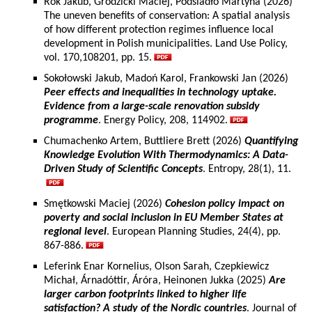
Rok Jakub, Grodzicki Maciej, Podsiadło Martyna (2026)
The uneven benefits of conservation: A spatial analysis
of how different protection regimes influence local
development in Polish municipalities. Land Use Policy,
vol. 170,108201, pp. 15.
Sokołowski Jakub, Madoń Karol, Frankowski Jan (2026)
Peer effects and inequalities in technology uptake.
Evidence from a large-scale renovation subsidy
programme
. Energy Policy, 208, 114902.
Chumachenko Artem, Buttliere Brett (2026)
Quantifying
Knowledge Evolution With Thermodynamics: A Data-
Driven Study of Scientific Concepts
. Entropy, 28(1), 11.
Smętkowski Maciej (2026)
Cohesion policy impact on
poverty and social inclusion in EU Member States at
regional level
. European Planning Studies, 24(4), pp.
867-886.
Leferink Enar Kornelius, Olson Sarah, Czepkiewicz
Michał, Árnadóttir, Áróra, Heinonen Jukka (2025)
Are
larger carbon footprints linked to higher life
satisfaction? A study of the Nordic countries
. Journal of