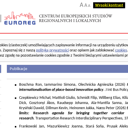
A
A
Wysoki kontrast
A
okies (ciasteczek) umożliwiających zapisywanie informacji na urządzeniu użytko
. Zapoznaj się z naszą
polityką prywatności
oraz opisem jak zablokować
cookies
asz zgodę na pozostawianie cookies zgodnie z Twoimi bieżącymi ustawieniami pr
Publikacje
Boschma Ron, Iammarino Simona, Olechnicka Agnieszka (2026)
I
internationalisation of place-based innovation policy
. J Int Bus Poli
Czepkiewicz Michał, Mattioli Giulio, Schmidt Filip, Willberg Elias, K
Dick, Gosztonyi Ákos, Raudsepp Johanna, Ala-Mantila Sanna, Ja
Krysiński Dawid, Dillman Kevin, Heinonen Jukka, Næss Peter (2026)
limits: Research agenda for bringing together corridor
research
. Transportation Research Interdisciplinary Perspectives, 
Frankowski Jan, Mazurkiewicz Joanna, Stará Soňa, Prusak Aleks