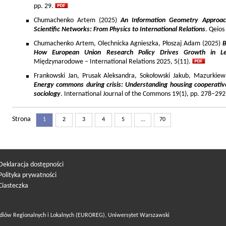
pp. 29.
Chumachenko Artem (2025)
An Information Geometry Approach
Scientific Networks: From Physics to International Relations
. Qeios
Chumachenko Artem, Olechnicka Agnieszka, Płoszaj Adam (2025)
B
How European Union Research Policy Drives Growth in Le
Międzynarodowe – International Relations 2025, 5(11).
Frankowski Jan, Prusak Aleksandra, Sokołowski Jakub, Mazurkiew
Energy commons during crisis: Understanding housing cooperativ
sociology
. International Journal of the Commons 19(1), pp. 278–292
Strona
1
2
3
4
5
...
70
Deklaracja dostępności
Polityka prywatności
Ciasteczka
diów Regionalnych i Lokalnych (EUROREG), Uniwersytet Warszawski