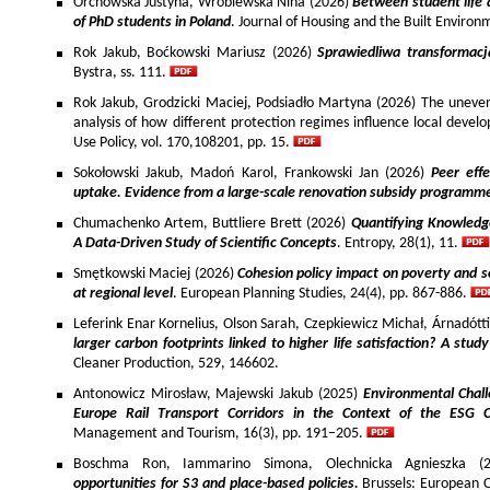
Orchowska Justyna, Wróblewska Nina (2026)
Between student life 
of PhD students in Poland
. Journal of Housing and the Built Environ
Rok Jakub, Boćkowski Mariusz (2026)
Sprawiedliwa transformac
Bystra, ss. 111.
Rok Jakub, Grodzicki Maciej, Podsiadło Martyna (2026) The uneven 
analysis of how different protection regimes influence local develo
Use Policy, vol. 170,108201, pp. 15.
Sokołowski Jakub, Madoń Karol, Frankowski Jan (2026)
Peer effe
uptake. Evidence from a large-scale renovation subsidy programm
Chumachenko Artem, Buttliere Brett (2026)
Quantifying Knowledg
A Data-Driven Study of Scientific Concepts
. Entropy, 28(1), 11.
Smętkowski Maciej (2026)
Cohesion policy impact on poverty and s
at regional level
. European Planning Studies, 24(4), pp. 867-886.
Leferink Enar Kornelius, Olson Sarah, Czepkiewicz Michał, Árnadótt
larger carbon footprints linked to higher life satisfaction? A stud
Cleaner Production, 529, 146602.
Antonowicz Mirosław, Majewski Jakub (2025)
Environmental Chall
Europe Rail Transport Corridors in the Context of the ESG 
Management and Tourism, 16(3), pp. 191–205.
Boschma Ron, Iammarino Simona, Olechnicka Agnieszka (2
opportunities for S3 and place-based policies.
Brussels: European 