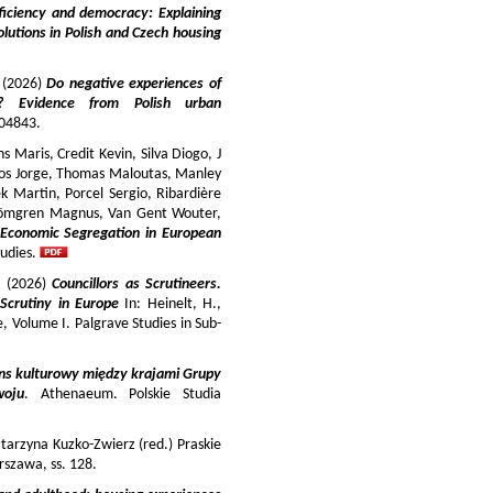
iciency and democracy: Explaining
lutions in Polish and Czech housing
y (2026)
Do negative experiences of
s? Evidence from Polish urban
 104843.
 Maris, Credit Kevin, Silva Diogo, J
iros Jorge, Thomas Maloutas, Manley
k Martin, Porcel Sergio, Ribardière
Strömgren Magnus, Van Gent Wouter,
-Economic Segregation in European
udies.
a (2026)
Councillors as Scrutineers.
Scrutiny in Europe
In: Heinelt, H.,
pe, Volume I. Palgrave Studies in Sub-
ns kulturowy między krajami Grupy
woju
. Athenaeum. Polskie Studia
tarzyna Kuzko-Zwierz (red.) Praskie
szawa, ss. 128.