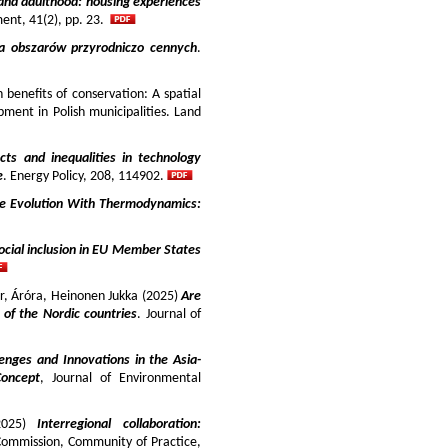
and adulthood: housing experiences
ment, 41(2), pp. 23.
ja obszarów przyrodniczo cennych
.
benefits of conservation: A spatial
pment in Polish municipalities. Land
cts and inequalities in technology
e
. Energy Policy, 208, 114902.
e Evolution With Thermodynamics:
ocial inclusion in EU Member States
ir, Áróra, Heinonen Jukka (2025)
Are
y of the Nordic countries
. Journal of
enges and Innovations in the Asia-
Concept
, Journal of Environmental
025)
Interregional collaboration:
Commission, Community of Practice,