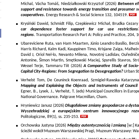
Michal, Vácha Tomáš, Niedziałkowski Krzysztof (2026)
Between eff
support and resistance towards energy transition and prosumer so
cooperatives.
Energy Research & Social Science 132, 104519.
Krysiński Dawid, Schmidt Filip, Czepkiewicz Michał, Brudka Cezar
car dependence foster support for car use restriction
regions
. Transportation Research Part A: Policy and Practice, 204,
Ubareviciene Ruta, van Ham Maarten, Júnio Leandro Basílio, Berzins
Harris Richard, Kalm Kadi, Kauppinen Timo, Krisjane Zaiga, Malhe
David J, Oriol Nel-lo, Nevanto Milena, Novotný Ladislav, Ouředníče
Antonine, Šimon Martin, Smętkowski Maciej, Spyrellis Stavros, 
Wessel Terje, Tammaru Tiit (2026)
A Comparative Study of Socio
Capital City-Regions: From Segregation to Desegregation?
Urban St
Verhelst Tom, De Ceuninck Koenraad, Szmigiel-Rawska Katarzyn
Mapping and Explaining the Objects and Instruments of Council 
Egner, B., Lysek, J., Verhelst, T. (eds) Municipal Councillors in Euro
National Governance. Palgrave Macmillan, Cham.
Hryniewicz Janusz (2026)
Długofalowe zmiany gospodarcze a dysta
Wyszehradzkiej a europejskim centrum innowacyjnego roz
Politologiczne, 89(1), ss. 235-253.
Orchowska Justyna (2026)
Między autentycznością i zmianą
[w:] Ka
ścieżki wokół Muzeum Warszawskiej Pragi, Muzeum Warszawy: War