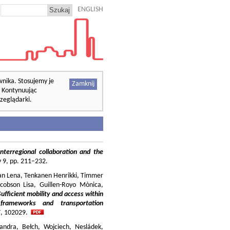
ENGLISH
wnika. Stosujemy je
Zamknij
. Kontynuując
zeglądarki.
nterregional collaboration and the
cy 9, pp. 211–232.
ilian Lena, Tenkanen Henrikki, Timmer
cobson Lisa, Guillen-Royo Mònica,
Sufficient mobility and access within
 frameworks and transportation
37, 102029.
andra, Bełch, Wojciech, Nesládek,