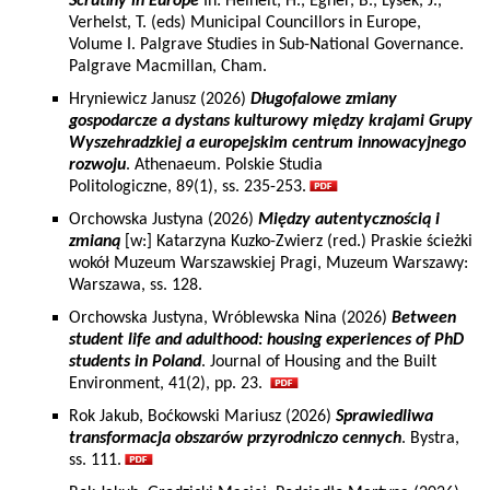
Scrutiny in Europe
In: Heinelt, H., Egner, B., Lysek, J.,
Verhelst, T. (eds) Municipal Councillors in Europe,
Volume I. Palgrave Studies in Sub-National Governance.
Palgrave Macmillan, Cham.
Hryniewicz Janusz (2026)
Długofalowe zmiany
gospodarcze a dystans kulturowy między krajami Grupy
Wyszehradzkiej a europejskim centrum innowacyjnego
rozwoju
. Athenaeum. Polskie Studia
Politologiczne, 89(1), ss. 235-253.
Orchowska Justyna (2026)
Między autentycznością i
zmianą
[w:] Katarzyna Kuzko-Zwierz (red.) Praskie ścieżki
wokół Muzeum Warszawskiej Pragi, Muzeum Warszawy:
Warszawa, ss. 128.
Orchowska Justyna, Wróblewska Nina (2026)
Between
student life and adulthood: housing experiences of PhD
students in Poland
. Journal of Housing and the Built
Environment, 41(2), pp. 23.
Rok Jakub, Boćkowski Mariusz (2026)
Sprawiedliwa
transformacja obszarów przyrodniczo cennych
. Bystra,
ss. 111.