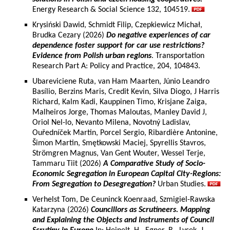
Energy Research & Social Science 132, 104519.
Krysiński Dawid, Schmidt Filip, Czepkiewicz Michał,
Brudka Cezary (2026)
Do negative experiences of car
dependence foster support for car use restrictions?
Evidence from Polish urban regions
. Transportation
Research Part A: Policy and Practice, 204, 104843.
Ubareviciene Ruta, van Ham Maarten, Júnio Leandro
Basílio, Berzins Maris, Credit Kevin, Silva Diogo, J Harris
Richard, Kalm Kadi, Kauppinen Timo, Krisjane Zaiga,
Malheiros Jorge, Thomas Maloutas, Manley David J,
Oriol Nel-lo, Nevanto Milena, Novotný Ladislav,
Ouředníček Martin, Porcel Sergio, Ribardière Antonine,
Šimon Martin, Smętkowski Maciej, Spyrellis Stavros,
Strömgren Magnus, Van Gent Wouter, Wessel Terje,
Tammaru Tiit (2026)
A Comparative Study of Socio-
Economic Segregation in European Capital City-Regions:
From Segregation to Desegregation?
Urban Studies.
Verhelst Tom, De Ceuninck Koenraad, Szmigiel-Rawska
Katarzyna (2026)
Councillors as Scrutineers. Mapping
and Explaining the Objects and Instruments of Council