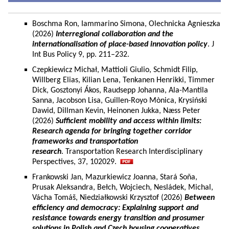
Boschma Ron, Iammarino Simona, Olechnicka Agnieszka
(2026)
Interregional collaboration and the
internationalisation of place-based innovation policy
. J
Int Bus Policy 9, pp. 211–232.
Czepkiewicz Michał, Mattioli Giulio, Schmidt Filip,
Willberg Elias, Kilian Lena, Tenkanen Henrikki, Timmer
Dick, Gosztonyi Ákos, Raudsepp Johanna, Ala-Mantila
Sanna, Jacobson Lisa, Guillen-Royo Mònica, Krysiński
Dawid, Dillman Kevin, Heinonen Jukka, Næss Peter
(2026)
Sufficient mobility and access within limits:
Research agenda for bringing together corridor
frameworks and transportation
research
. Transportation Research Interdisciplinary
Perspectives, 37, 102029.
Frankowski Jan, Mazurkiewicz Joanna, Stará Soňa,
Prusak Aleksandra, Bełch, Wojciech, Nesládek, Michal,
Vácha Tomáš, Niedziałkowski Krzysztof (2026)
Between
efficiency and democracy: Explaining support and
resistance towards energy transition and prosumer
solutions in Polish and Czech housing cooperatives.