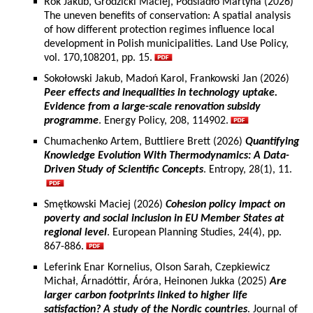
Rok Jakub, Grodzicki Maciej, Podsiadło Martyna (2026)
The uneven benefits of conservation: A spatial analysis
of how different protection regimes influence local
development in Polish municipalities. Land Use Policy,
vol. 170,108201, pp. 15.
Sokołowski Jakub, Madoń Karol, Frankowski Jan (2026)
Peer effects and inequalities in technology uptake.
Evidence from a large-scale renovation subsidy
programme
. Energy Policy, 208, 114902.
Chumachenko Artem, Buttliere Brett (2026)
Quantifying
Knowledge Evolution With Thermodynamics: A Data-
Driven Study of Scientific Concepts
. Entropy, 28(1), 11.
Smętkowski Maciej (2026)
Cohesion policy impact on
poverty and social inclusion in EU Member States at
regional level
. European Planning Studies, 24(4), pp.
867-886.
Leferink Enar Kornelius, Olson Sarah, Czepkiewicz
Michał, Árnadóttir, Áróra, Heinonen Jukka (2025)
Are
larger carbon footprints linked to higher life
satisfaction? A study of the Nordic countries
. Journal of