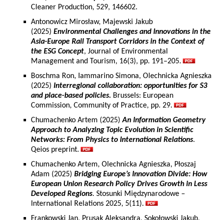
Cleaner Production, 529, 146602.
Antonowicz Mirosław, Majewski Jakub
(2025)
Environmental Challenges and Innovations in the
Asia-Europe Rail Transport Corridors in the Context of
the ESG Concept
, Journal of Environmental
Management and Tourism, 16(3), pp. 191–205.
Boschma Ron, Iammarino Simona, Olechnicka Agnieszka
(2025)
Interregional collaboration: opportunities for S3
and place-based policies.
Brussels: European
Commission, Community of Practice, pp. 29.
Chumachenko Artem (2025)
An Information Geometry
Approach to Analyzing Topic Evolution in Scientific
Networks: From Physics to International Relations
.
Qeios preprint.
Chumachenko Artem, Olechnicka Agnieszka, Płoszaj
Adam (2025)
Bridging Europe’s Innovation Divide: How
European Union Research Policy Drives Growth in Less
Developed Regions
. Stosunki Międzynarodowe –
International Relations 2025, 5(11).
Frankowski Jan, Prusak Aleksandra, Sokołowski Jakub,