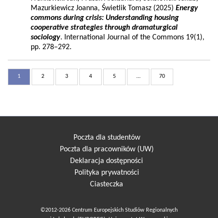
Mazurkiewicz Joanna, Świetlik Tomasz (2025)
Energy
commons during crisis: Understanding housing
cooperative strategies through dramaturgical
sociology
. International Journal of the Commons 19(1),
pp. 278–292.
1
2
3
4
5
...
70
Poczta dla studentów
Poczta dla pracowników (UW)
Deklaracja dostępności
Polityka prywatności
Ciasteczka
©2012-2026 Centrum Europejskich Studiów Regionalnych