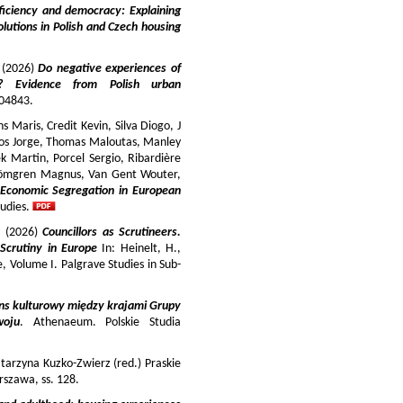
iciency and democracy: Explaining
lutions in Polish and Czech housing
y (2026)
Do negative experiences of
s? Evidence from Polish urban
 104843.
 Maris, Credit Kevin, Silva Diogo, J
iros Jorge, Thomas Maloutas, Manley
k Martin, Porcel Sergio, Ribardière
Strömgren Magnus, Van Gent Wouter,
-Economic Segregation in European
udies.
a (2026)
Councillors as Scrutineers.
Scrutiny in Europe
In: Heinelt, H.,
pe, Volume I. Palgrave Studies in Sub-
ns kulturowy między krajami Grupy
woju
. Athenaeum. Polskie Studia
tarzyna Kuzko-Zwierz (red.) Praskie
szawa, ss. 128.