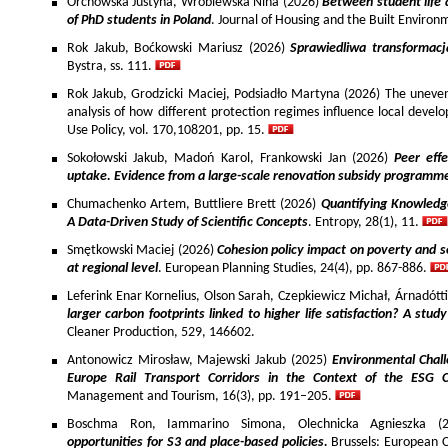
Orchowska Justyna, Wróblewska Nina (2026)
Between student life 
of PhD students in Poland
. Journal of Housing and the Built Environ
Rok Jakub, Boćkowski Mariusz (2026)
Sprawiedliwa transformac
Bystra, ss. 111.
Rok Jakub, Grodzicki Maciej, Podsiadło Martyna (2026) The uneven 
analysis of how different protection regimes influence local develo
Use Policy, vol. 170,108201, pp. 15.
Sokołowski Jakub, Madoń Karol, Frankowski Jan (2026)
Peer effe
uptake. Evidence from a large-scale renovation subsidy programm
Chumachenko Artem, Buttliere Brett (2026)
Quantifying Knowledg
A Data-Driven Study of Scientific Concepts
. Entropy, 28(1), 11.
Smętkowski Maciej (2026)
Cohesion policy impact on poverty and s
at regional level
. European Planning Studies, 24(4), pp. 867-886.
Leferink Enar Kornelius, Olson Sarah, Czepkiewicz Michał, Árnadótt
larger carbon footprints linked to higher life satisfaction? A stud
Cleaner Production, 529, 146602.
Antonowicz Mirosław, Majewski Jakub (2025)
Environmental Chall
Europe Rail Transport Corridors in the Context of the ESG 
Management and Tourism, 16(3), pp. 191–205.
Boschma Ron, Iammarino Simona, Olechnicka Agnieszka (2
opportunities for S3 and place-based policies.
Brussels: European 