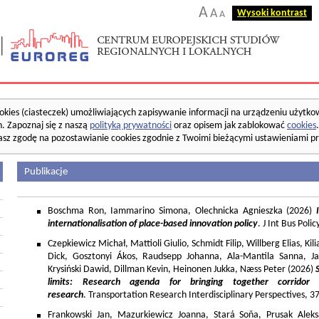
A
A
Wysoki kontrast
A
okies (ciasteczek) umożliwiających zapisywanie informacji na urządzeniu użytko
. Zapoznaj się z naszą
polityką prywatności
oraz opisem jak zablokować
cookies
asz zgodę na pozostawianie cookies zgodnie z Twoimi bieżącymi ustawieniami pr
Publikacje
Boschma Ron, Iammarino Simona, Olechnicka Agnieszka (2026)
I
internationalisation of place-based innovation policy
. J Int Bus Poli
Czepkiewicz Michał, Mattioli Giulio, Schmidt Filip, Willberg Elias, K
Dick, Gosztonyi Ákos, Raudsepp Johanna, Ala-Mantila Sanna, Ja
Krysiński Dawid, Dillman Kevin, Heinonen Jukka, Næss Peter (2026)
limits: Research agenda for bringing together corridor
research
. Transportation Research Interdisciplinary Perspectives, 
Frankowski Jan, Mazurkiewicz Joanna, Stará Soňa, Prusak Aleks