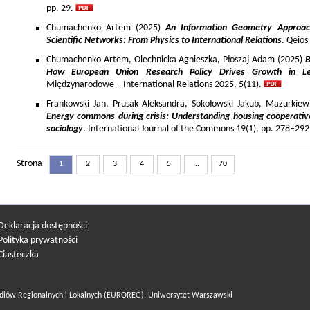
pp. 29.
Chumachenko Artem (2025)
An Information Geometry Approach
Scientific Networks: From Physics to International Relations
. Qeios
Chumachenko Artem, Olechnicka Agnieszka, Płoszaj Adam (2025)
B
How European Union Research Policy Drives Growth in Le
Międzynarodowe – International Relations 2025, 5(11).
Frankowski Jan, Prusak Aleksandra, Sokołowski Jakub, Mazurkiew
Energy commons during crisis: Understanding housing cooperativ
sociology
. International Journal of the Commons 19(1), pp. 278–292
Strona
1
2
3
4
5
...
70
Deklaracja dostępności
Polityka prywatności
Ciasteczka
diów Regionalnych i Lokalnych (EUROREG), Uniwersytet Warszawski