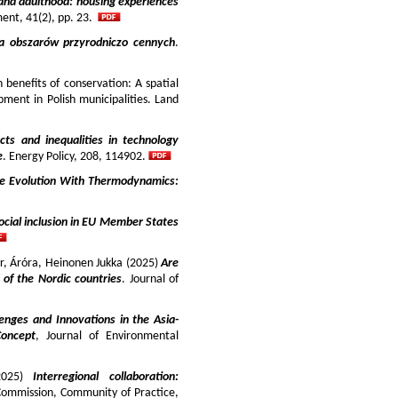
and adulthood: housing experiences
ment, 41(2), pp. 23.
ja obszarów przyrodniczo cennych
.
benefits of conservation: A spatial
pment in Polish municipalities. Land
cts and inequalities in technology
e
. Energy Policy, 208, 114902.
e Evolution With Thermodynamics:
ocial inclusion in EU Member States
ir, Áróra, Heinonen Jukka (2025)
Are
y of the Nordic countries
. Journal of
enges and Innovations in the Asia-
Concept
, Journal of Environmental
025)
Interregional collaboration:
Commission, Community of Practice,