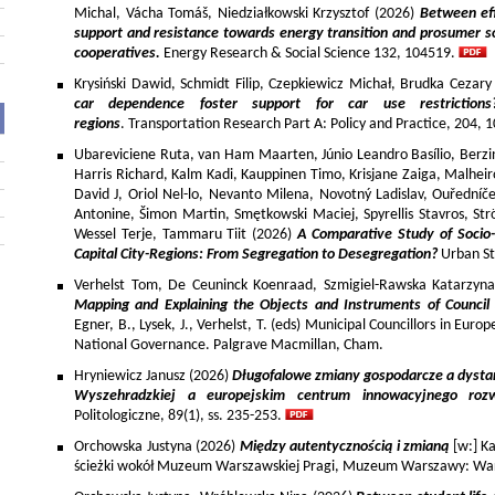
Michal, Vácha Tomáš, Niedziałkowski Krzysztof (2026)
Between eff
support and resistance towards energy transition and prosumer so
cooperatives.
Energy Research & Social Science 132, 104519.
Krysiński Dawid, Schmidt Filip, Czepkiewicz Michał, Brudka Cezar
car dependence foster support for car use restriction
regions
. Transportation Research Part A: Policy and Practice, 204,
Ubareviciene Ruta, van Ham Maarten, Júnio Leandro Basílio, Berzins
Harris Richard, Kalm Kadi, Kauppinen Timo, Krisjane Zaiga, Malhe
David J, Oriol Nel-lo, Nevanto Milena, Novotný Ladislav, Ouředníče
Antonine, Šimon Martin, Smętkowski Maciej, Spyrellis Stavros, 
Wessel Terje, Tammaru Tiit (2026)
A Comparative Study of Socio
Capital City-Regions: From Segregation to Desegregation?
Urban St
Verhelst Tom, De Ceuninck Koenraad, Szmigiel-Rawska Katarzyn
Mapping and Explaining the Objects and Instruments of Council 
Egner, B., Lysek, J., Verhelst, T. (eds) Municipal Councillors in Euro
National Governance. Palgrave Macmillan, Cham.
Hryniewicz Janusz (2026)
Długofalowe zmiany gospodarcze a dysta
Wyszehradzkiej a europejskim centrum innowacyjnego roz
Politologiczne, 89(1), ss. 235-253.
Orchowska Justyna (2026)
Między autentycznością i zmianą
[w:] Ka
ścieżki wokół Muzeum Warszawskiej Pragi, Muzeum Warszawy: War