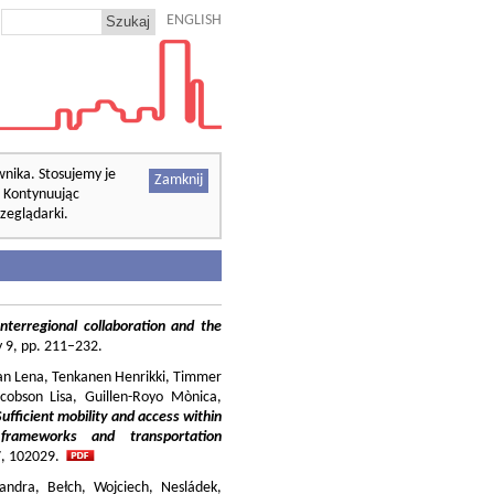
ENGLISH
wnika. Stosujemy je
Zamknij
. Kontynuując
zeglądarki.
nterregional collaboration and the
cy 9, pp. 211–232.
ilian Lena, Tenkanen Henrikki, Timmer
cobson Lisa, Guillen-Royo Mònica,
Sufficient mobility and access within
 frameworks and transportation
37, 102029.
andra, Bełch, Wojciech, Nesládek,