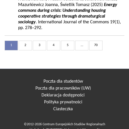
Mazurkiewicz Joanna, Świetlik Tomasz (2025)
Energy
commons during crisis: Understanding housing
cooperative strategies through dramaturgical
sociology
. International Journal of the Commons 19(1),
pp. 278–292.
1
2
3
4
5
...
70
Poczta dla studentów
Poczta dla pracowników (UW)
Deklaracja dostępności
Polityka prywatności
Ciasteczka
©2012-2026 Centrum Europejskich Studiów Regionalnych