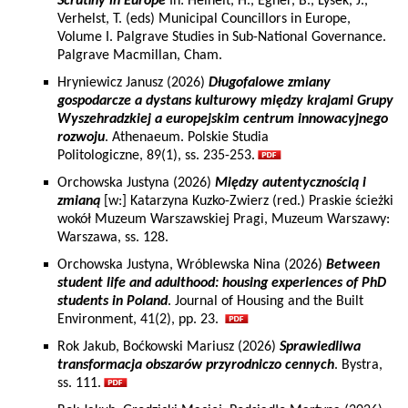
Scrutiny in Europe
In: Heinelt, H., Egner, B., Lysek, J.,
Verhelst, T. (eds) Municipal Councillors in Europe,
Volume I. Palgrave Studies in Sub-National Governance.
Palgrave Macmillan, Cham.
Hryniewicz Janusz (2026)
Długofalowe zmiany
gospodarcze a dystans kulturowy między krajami Grupy
Wyszehradzkiej a europejskim centrum innowacyjnego
rozwoju
. Athenaeum. Polskie Studia
Politologiczne, 89(1), ss. 235-253.
Orchowska Justyna (2026)
Między autentycznością i
zmianą
[w:] Katarzyna Kuzko-Zwierz (red.) Praskie ścieżki
wokół Muzeum Warszawskiej Pragi, Muzeum Warszawy:
Warszawa, ss. 128.
Orchowska Justyna, Wróblewska Nina (2026)
Between
student life and adulthood: housing experiences of PhD
students in Poland
. Journal of Housing and the Built
Environment, 41(2), pp. 23.
Rok Jakub, Boćkowski Mariusz (2026)
Sprawiedliwa
transformacja obszarów przyrodniczo cennych
. Bystra,
ss. 111.