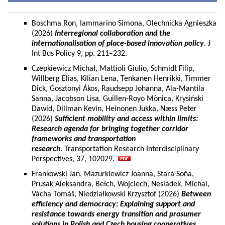
Boschma Ron, Iammarino Simona, Olechnicka Agnieszka
(2026)
Interregional collaboration and the
internationalisation of place-based innovation policy
. J
Int Bus Policy 9, pp. 211–232.
Czepkiewicz Michał, Mattioli Giulio, Schmidt Filip,
Willberg Elias, Kilian Lena, Tenkanen Henrikki, Timmer
Dick, Gosztonyi Ákos, Raudsepp Johanna, Ala-Mantila
Sanna, Jacobson Lisa, Guillen-Royo Mònica, Krysiński
Dawid, Dillman Kevin, Heinonen Jukka, Næss Peter
(2026)
Sufficient mobility and access within limits:
Research agenda for bringing together corridor
frameworks and transportation
research
. Transportation Research Interdisciplinary
Perspectives, 37, 102029.
Frankowski Jan, Mazurkiewicz Joanna, Stará Soňa,
Prusak Aleksandra, Bełch, Wojciech, Nesládek, Michal,
Vácha Tomáš, Niedziałkowski Krzysztof (2026)
Between
efficiency and democracy: Explaining support and
resistance towards energy transition and prosumer
solutions in Polish and Czech housing cooperatives.