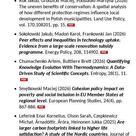
Rok Jakub, Grodzicki Maciej, Podsiadło Martyna (2026)
The uneven benefits of conservation: A spatial analysis
of how different protection regimes influence local
development in Polish municipalities. Land Use Policy,
vol. 170,108201, pp. 15.
Sokołowski Jakub, Madoń Karol, Frankowski Jan (2026)
Peer effects and inequalities in technology uptake.
Evidence from a large-scale renovation subsidy
programme
. Energy Policy, 208, 114902.
Chumachenko Artem, Buttliere Brett (2026)
Quantifying
Knowledge Evolution With Thermodynamics: A Data-
Driven Study of Scientific Concepts
. Entropy, 28(1), 11.
Smętkowski Maciej (2026)
Cohesion policy impact on
poverty and social inclusion in EU Member States at
regional level
. European Planning Studies, 24(4), pp.
867-886.
Leferink Enar Kornelius, Olson Sarah, Czepkiewicz
Michał, Árnadóttir, Áróra, Heinonen Jukka (2025)
Are
larger carbon footprints linked to higher life
satisfaction? A study of the Nordic countries
. Journal of