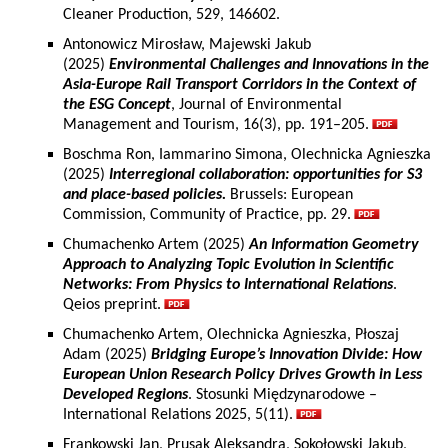
Cleaner Production, 529, 146602.
Antonowicz Mirosław, Majewski Jakub
(2025)
Environmental Challenges and Innovations in the
Asia-Europe Rail Transport Corridors in the Context of
the ESG Concept
, Journal of Environmental
Management and Tourism, 16(3), pp. 191–205.
Boschma Ron, Iammarino Simona, Olechnicka Agnieszka
(2025)
Interregional collaboration: opportunities for S3
and place-based policies.
Brussels: European
Commission, Community of Practice, pp. 29.
Chumachenko Artem (2025)
An Information Geometry
Approach to Analyzing Topic Evolution in Scientific
Networks: From Physics to International Relations
.
Qeios preprint.
Chumachenko Artem, Olechnicka Agnieszka, Płoszaj
Adam (2025)
Bridging Europe’s Innovation Divide: How
European Union Research Policy Drives Growth in Less
Developed Regions
. Stosunki Międzynarodowe –
International Relations 2025, 5(11).
Frankowski Jan, Prusak Aleksandra, Sokołowski Jakub,