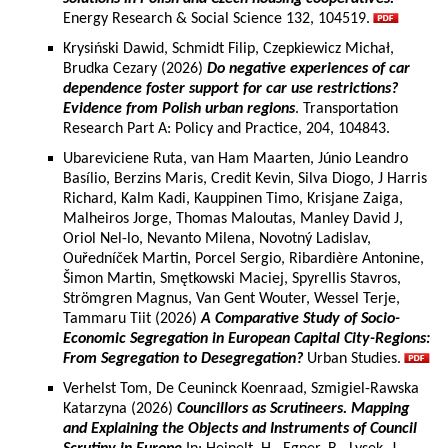
Energy Research & Social Science 132, 104519.
Krysiński Dawid, Schmidt Filip, Czepkiewicz Michał,
Brudka Cezary (2026)
Do negative experiences of car
dependence foster support for car use restrictions?
Evidence from Polish urban regions
. Transportation
Research Part A: Policy and Practice, 204, 104843.
Ubareviciene Ruta, van Ham Maarten, Júnio Leandro
Basílio, Berzins Maris, Credit Kevin, Silva Diogo, J Harris
Richard, Kalm Kadi, Kauppinen Timo, Krisjane Zaiga,
Malheiros Jorge, Thomas Maloutas, Manley David J,
Oriol Nel-lo, Nevanto Milena, Novotný Ladislav,
Ouředníček Martin, Porcel Sergio, Ribardière Antonine,
Šimon Martin, Smętkowski Maciej, Spyrellis Stavros,
Strömgren Magnus, Van Gent Wouter, Wessel Terje,
Tammaru Tiit (2026)
A Comparative Study of Socio-
Economic Segregation in European Capital City-Regions:
From Segregation to Desegregation?
Urban Studies.
Verhelst Tom, De Ceuninck Koenraad, Szmigiel-Rawska
Katarzyna (2026)
Councillors as Scrutineers. Mapping
and Explaining the Objects and Instruments of Council