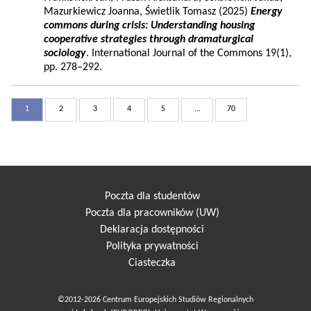
Mazurkiewicz Joanna, Świetlik Tomasz (2025)
Energy
commons during crisis: Understanding housing
cooperative strategies through dramaturgical
sociology
. International Journal of the Commons 19(1),
pp. 278–292.
1
2
3
4
5
...
70
Poczta dla studentów
Poczta dla pracowników (UW)
Deklaracja dostępności
Polityka prywatności
Ciasteczka
©2012-2026 Centrum Europejskich Studiów Regionalnych