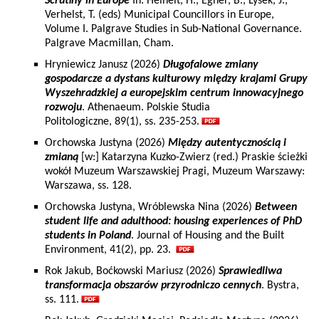
Scrutiny in Europe
In: Heinelt, H., Egner, B., Lysek, J.,
Verhelst, T. (eds) Municipal Councillors in Europe,
Volume I. Palgrave Studies in Sub-National Governance.
Palgrave Macmillan, Cham.
Hryniewicz Janusz (2026)
Długofalowe zmiany
gospodarcze a dystans kulturowy między krajami Grupy
Wyszehradzkiej a europejskim centrum innowacyjnego
rozwoju
. Athenaeum. Polskie Studia
Politologiczne, 89(1), ss. 235-253.
Orchowska Justyna (2026)
Między autentycznością i
zmianą
[w:] Katarzyna Kuzko-Zwierz (red.) Praskie ścieżki
wokół Muzeum Warszawskiej Pragi, Muzeum Warszawy:
Warszawa, ss. 128.
Orchowska Justyna, Wróblewska Nina (2026)
Between
student life and adulthood: housing experiences of PhD
students in Poland
. Journal of Housing and the Built
Environment, 41(2), pp. 23.
Rok Jakub, Boćkowski Mariusz (2026)
Sprawiedliwa
transformacja obszarów przyrodniczo cennych
. Bystra,
ss. 111.