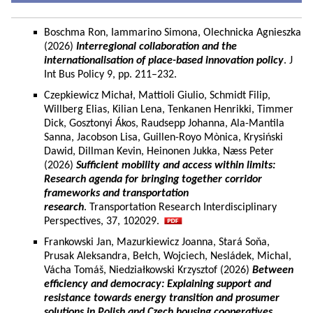
Boschma Ron, Iammarino Simona, Olechnicka Agnieszka
(2026)
Interregional collaboration and the
internationalisation of place-based innovation policy
. J
Int Bus Policy 9, pp. 211–232.
Czepkiewicz Michał, Mattioli Giulio, Schmidt Filip,
Willberg Elias, Kilian Lena, Tenkanen Henrikki, Timmer
Dick, Gosztonyi Ákos, Raudsepp Johanna, Ala-Mantila
Sanna, Jacobson Lisa, Guillen-Royo Mònica, Krysiński
Dawid, Dillman Kevin, Heinonen Jukka, Næss Peter
(2026)
Sufficient mobility and access within limits:
Research agenda for bringing together corridor
frameworks and transportation
research
. Transportation Research Interdisciplinary
Perspectives, 37, 102029.
Frankowski Jan, Mazurkiewicz Joanna, Stará Soňa,
Prusak Aleksandra, Bełch, Wojciech, Nesládek, Michal,
Vácha Tomáš, Niedziałkowski Krzysztof (2026)
Between
efficiency and democracy: Explaining support and
resistance towards energy transition and prosumer
solutions in Polish and Czech housing cooperatives.