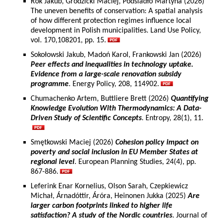
Rok Jakub, Grodzicki Maciej, Podsiadło Martyna (2026)
The uneven benefits of conservation: A spatial analysis
of how different protection regimes influence local
development in Polish municipalities. Land Use Policy,
vol. 170,108201, pp. 15.
Sokołowski Jakub, Madoń Karol, Frankowski Jan (2026)
Peer effects and inequalities in technology uptake.
Evidence from a large-scale renovation subsidy
programme
. Energy Policy, 208, 114902.
Chumachenko Artem, Buttliere Brett (2026)
Quantifying
Knowledge Evolution With Thermodynamics: A Data-
Driven Study of Scientific Concepts
. Entropy, 28(1), 11.
Smętkowski Maciej (2026)
Cohesion policy impact on
poverty and social inclusion in EU Member States at
regional level
. European Planning Studies, 24(4), pp.
867-886.
Leferink Enar Kornelius, Olson Sarah, Czepkiewicz
Michał, Árnadóttir, Áróra, Heinonen Jukka (2025)
Are
larger carbon footprints linked to higher life
satisfaction? A study of the Nordic countries
. Journal of