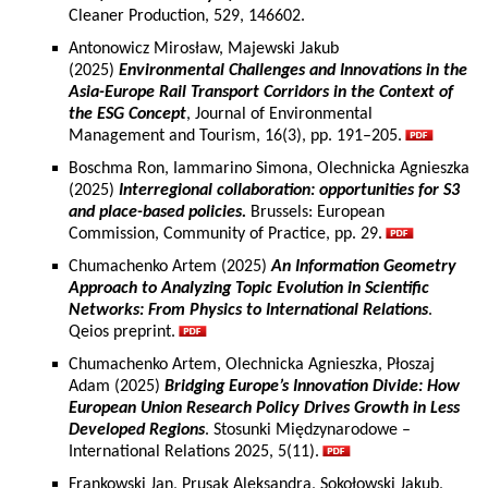
Cleaner Production, 529, 146602.
Antonowicz Mirosław, Majewski Jakub
(2025)
Environmental Challenges and Innovations in the
Asia-Europe Rail Transport Corridors in the Context of
the ESG Concept
, Journal of Environmental
Management and Tourism, 16(3), pp. 191–205.
Boschma Ron, Iammarino Simona, Olechnicka Agnieszka
(2025)
Interregional collaboration: opportunities for S3
and place-based policies.
Brussels: European
Commission, Community of Practice, pp. 29.
Chumachenko Artem (2025)
An Information Geometry
Approach to Analyzing Topic Evolution in Scientific
Networks: From Physics to International Relations
.
Qeios preprint.
Chumachenko Artem, Olechnicka Agnieszka, Płoszaj
Adam (2025)
Bridging Europe’s Innovation Divide: How
European Union Research Policy Drives Growth in Less
Developed Regions
. Stosunki Międzynarodowe –
International Relations 2025, 5(11).
Frankowski Jan, Prusak Aleksandra, Sokołowski Jakub,