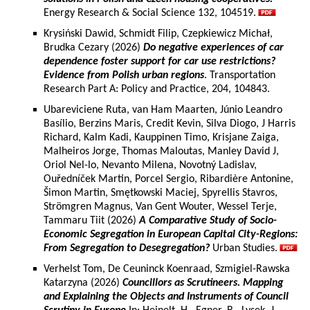
Energy Research & Social Science 132, 104519.
Krysiński Dawid, Schmidt Filip, Czepkiewicz Michał,
Brudka Cezary (2026)
Do negative experiences of car
dependence foster support for car use restrictions?
Evidence from Polish urban regions
. Transportation
Research Part A: Policy and Practice, 204, 104843.
Ubareviciene Ruta, van Ham Maarten, Júnio Leandro
Basílio, Berzins Maris, Credit Kevin, Silva Diogo, J Harris
Richard, Kalm Kadi, Kauppinen Timo, Krisjane Zaiga,
Malheiros Jorge, Thomas Maloutas, Manley David J,
Oriol Nel-lo, Nevanto Milena, Novotný Ladislav,
Ouředníček Martin, Porcel Sergio, Ribardière Antonine,
Šimon Martin, Smętkowski Maciej, Spyrellis Stavros,
Strömgren Magnus, Van Gent Wouter, Wessel Terje,
Tammaru Tiit (2026)
A Comparative Study of Socio-
Economic Segregation in European Capital City-Regions:
From Segregation to Desegregation?
Urban Studies.
Verhelst Tom, De Ceuninck Koenraad, Szmigiel-Rawska
Katarzyna (2026)
Councillors as Scrutineers. Mapping
and Explaining the Objects and Instruments of Council