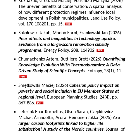
Rok Jakub, Grodzicki Maciej, Podsiadło Martyna (2026)
The uneven benefits of conservation: A spatial analysis
of how different protection regimes influence local
development in Polish municipalities. Land Use Policy,
vol. 170,108201, pp. 15.
Sokołowski Jakub, Madoń Karol, Frankowski Jan (2026)
Peer effects and inequalities in technology uptake.
Evidence from a large-scale renovation subsidy
programme
. Energy Policy, 208, 114902.
Chumachenko Artem, Buttliere Brett (2026)
Quantifying
Knowledge Evolution With Thermodynamics: A Data-
Driven Study of Scientific Concepts
. Entropy, 28(1), 11.
Smętkowski Maciej (2026)
Cohesion policy impact on
poverty and social inclusion in EU Member States at
regional level
. European Planning Studies, 24(4), pp.
867-886.
Leferink Enar Kornelius, Olson Sarah, Czepkiewicz
Michał, Árnadóttir, Áróra, Heinonen Jukka (2025)
Are
larger carbon footprints linked to higher life
satisfaction? A study of the Nordic countries
. Journal of