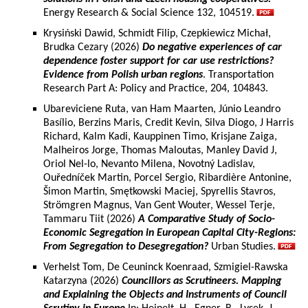
Energy Research & Social Science 132, 104519.
Krysiński Dawid, Schmidt Filip, Czepkiewicz Michał,
Brudka Cezary (2026)
Do negative experiences of car
dependence foster support for car use restrictions?
Evidence from Polish urban regions
. Transportation
Research Part A: Policy and Practice, 204, 104843.
Ubareviciene Ruta, van Ham Maarten, Júnio Leandro
Basílio, Berzins Maris, Credit Kevin, Silva Diogo, J Harris
Richard, Kalm Kadi, Kauppinen Timo, Krisjane Zaiga,
Malheiros Jorge, Thomas Maloutas, Manley David J,
Oriol Nel-lo, Nevanto Milena, Novotný Ladislav,
Ouředníček Martin, Porcel Sergio, Ribardière Antonine,
Šimon Martin, Smętkowski Maciej, Spyrellis Stavros,
Strömgren Magnus, Van Gent Wouter, Wessel Terje,
Tammaru Tiit (2026)
A Comparative Study of Socio-
Economic Segregation in European Capital City-Regions:
From Segregation to Desegregation?
Urban Studies.
Verhelst Tom, De Ceuninck Koenraad, Szmigiel-Rawska
Katarzyna (2026)
Councillors as Scrutineers. Mapping
and Explaining the Objects and Instruments of Council