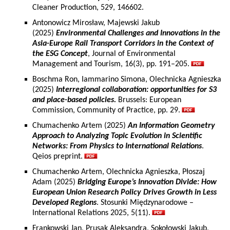
Cleaner Production, 529, 146602.
Antonowicz Mirosław, Majewski Jakub
(2025)
Environmental Challenges and Innovations in the
Asia-Europe Rail Transport Corridors in the Context of
the ESG Concept
, Journal of Environmental
Management and Tourism, 16(3), pp. 191–205.
Boschma Ron, Iammarino Simona, Olechnicka Agnieszka
(2025)
Interregional collaboration: opportunities for S3
and place-based policies.
Brussels: European
Commission, Community of Practice, pp. 29.
Chumachenko Artem (2025)
An Information Geometry
Approach to Analyzing Topic Evolution in Scientific
Networks: From Physics to International Relations
.
Qeios preprint.
Chumachenko Artem, Olechnicka Agnieszka, Płoszaj
Adam (2025)
Bridging Europe’s Innovation Divide: How
European Union Research Policy Drives Growth in Less
Developed Regions
. Stosunki Międzynarodowe –
International Relations 2025, 5(11).
Frankowski Jan, Prusak Aleksandra, Sokołowski Jakub,