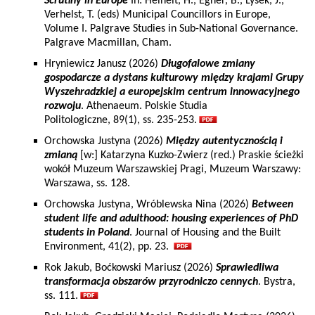
Scrutiny in Europe
In: Heinelt, H., Egner, B., Lysek, J.,
Verhelst, T. (eds) Municipal Councillors in Europe,
Volume I. Palgrave Studies in Sub-National Governance.
Palgrave Macmillan, Cham.
Hryniewicz Janusz (2026)
Długofalowe zmiany
gospodarcze a dystans kulturowy między krajami Grupy
Wyszehradzkiej a europejskim centrum innowacyjnego
rozwoju
. Athenaeum. Polskie Studia
Politologiczne, 89(1), ss. 235-253.
Orchowska Justyna (2026)
Między autentycznością i
zmianą
[w:] Katarzyna Kuzko-Zwierz (red.) Praskie ścieżki
wokół Muzeum Warszawskiej Pragi, Muzeum Warszawy:
Warszawa, ss. 128.
Orchowska Justyna, Wróblewska Nina (2026)
Between
student life and adulthood: housing experiences of PhD
students in Poland
. Journal of Housing and the Built
Environment, 41(2), pp. 23.
Rok Jakub, Boćkowski Mariusz (2026)
Sprawiedliwa
transformacja obszarów przyrodniczo cennych
. Bystra,
ss. 111.