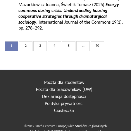
Mazurkiewicz Joanna, Świetlik Tomasz (2025)
Energy
commons during crisis: Understanding housing
cooperative strategies through dramaturgical
sociology
. International Journal of the Commons 19(1),
pp. 278–292.
1
2
3
4
5
...
70
Poczta dla studentów
Poczta dla pracowników (UW)
Deklaracja dostępności
Polityka prywatności
Ciasteczka
©2012-2026 Centrum Europejskich Studiów Regionalnych