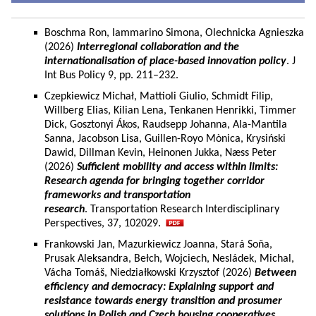
Boschma Ron, Iammarino Simona, Olechnicka Agnieszka
(2026)
Interregional collaboration and the
internationalisation of place-based innovation policy
. J
Int Bus Policy 9, pp. 211–232.
Czepkiewicz Michał, Mattioli Giulio, Schmidt Filip,
Willberg Elias, Kilian Lena, Tenkanen Henrikki, Timmer
Dick, Gosztonyi Ákos, Raudsepp Johanna, Ala-Mantila
Sanna, Jacobson Lisa, Guillen-Royo Mònica, Krysiński
Dawid, Dillman Kevin, Heinonen Jukka, Næss Peter
(2026)
Sufficient mobility and access within limits:
Research agenda for bringing together corridor
frameworks and transportation
research
. Transportation Research Interdisciplinary
Perspectives, 37, 102029.
Frankowski Jan, Mazurkiewicz Joanna, Stará Soňa,
Prusak Aleksandra, Bełch, Wojciech, Nesládek, Michal,
Vácha Tomáš, Niedziałkowski Krzysztof (2026)
Between
efficiency and democracy: Explaining support and
resistance towards energy transition and prosumer
solutions in Polish and Czech housing cooperatives.