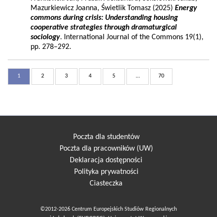
Mazurkiewicz Joanna, Świetlik Tomasz (2025)
Energy
commons during crisis: Understanding housing
cooperative strategies through dramaturgical
sociology
. International Journal of the Commons 19(1),
pp. 278–292.
1
2
3
4
5
...
70
Poczta dla studentów
Poczta dla pracowników (UW)
Deklaracja dostępności
Polityka prywatności
Ciasteczka
©2012-2026 Centrum Europejskich Studiów Regionalnych