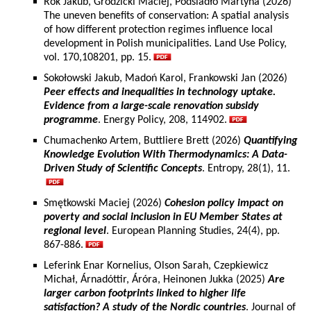
Rok Jakub, Grodzicki Maciej, Podsiadło Martyna (2026)
The uneven benefits of conservation: A spatial analysis
of how different protection regimes influence local
development in Polish municipalities. Land Use Policy,
vol. 170,108201, pp. 15.
Sokołowski Jakub, Madoń Karol, Frankowski Jan (2026)
Peer effects and inequalities in technology uptake.
Evidence from a large-scale renovation subsidy
programme
. Energy Policy, 208, 114902.
Chumachenko Artem, Buttliere Brett (2026)
Quantifying
Knowledge Evolution With Thermodynamics: A Data-
Driven Study of Scientific Concepts
. Entropy, 28(1), 11.
Smętkowski Maciej (2026)
Cohesion policy impact on
poverty and social inclusion in EU Member States at
regional level
. European Planning Studies, 24(4), pp.
867-886.
Leferink Enar Kornelius, Olson Sarah, Czepkiewicz
Michał, Árnadóttir, Áróra, Heinonen Jukka (2025)
Are
larger carbon footprints linked to higher life
satisfaction? A study of the Nordic countries
. Journal of