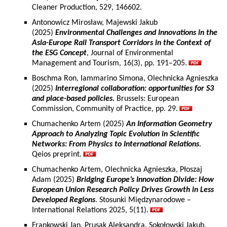
Cleaner Production, 529, 146602.
Antonowicz Mirosław, Majewski Jakub
(2025)
Environmental Challenges and Innovations in the
Asia-Europe Rail Transport Corridors in the Context of
the ESG Concept
, Journal of Environmental
Management and Tourism, 16(3), pp. 191–205.
Boschma Ron, Iammarino Simona, Olechnicka Agnieszka
(2025)
Interregional collaboration: opportunities for S3
and place-based policies.
Brussels: European
Commission, Community of Practice, pp. 29.
Chumachenko Artem (2025)
An Information Geometry
Approach to Analyzing Topic Evolution in Scientific
Networks: From Physics to International Relations
.
Qeios preprint.
Chumachenko Artem, Olechnicka Agnieszka, Płoszaj
Adam (2025)
Bridging Europe’s Innovation Divide: How
European Union Research Policy Drives Growth in Less
Developed Regions
. Stosunki Międzynarodowe –
International Relations 2025, 5(11).
Frankowski Jan, Prusak Aleksandra, Sokołowski Jakub,