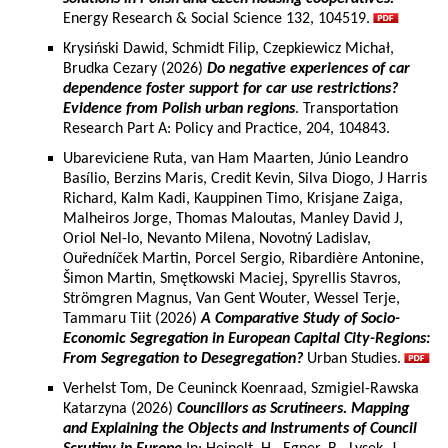
Energy Research & Social Science 132, 104519.
Krysiński Dawid, Schmidt Filip, Czepkiewicz Michał,
Brudka Cezary (2026)
Do negative experiences of car
dependence foster support for car use restrictions?
Evidence from Polish urban regions
. Transportation
Research Part A: Policy and Practice, 204, 104843.
Ubareviciene Ruta, van Ham Maarten, Júnio Leandro
Basílio, Berzins Maris, Credit Kevin, Silva Diogo, J Harris
Richard, Kalm Kadi, Kauppinen Timo, Krisjane Zaiga,
Malheiros Jorge, Thomas Maloutas, Manley David J,
Oriol Nel-lo, Nevanto Milena, Novotný Ladislav,
Ouředníček Martin, Porcel Sergio, Ribardière Antonine,
Šimon Martin, Smętkowski Maciej, Spyrellis Stavros,
Strömgren Magnus, Van Gent Wouter, Wessel Terje,
Tammaru Tiit (2026)
A Comparative Study of Socio-
Economic Segregation in European Capital City-Regions:
From Segregation to Desegregation?
Urban Studies.
Verhelst Tom, De Ceuninck Koenraad, Szmigiel-Rawska
Katarzyna (2026)
Councillors as Scrutineers. Mapping
and Explaining the Objects and Instruments of Council