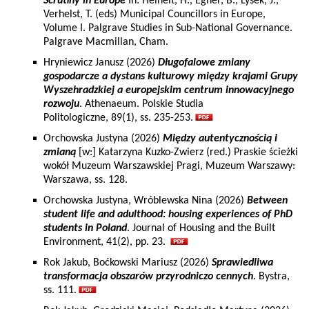
Scrutiny in Europe
In: Heinelt, H., Egner, B., Lysek, J.,
Verhelst, T. (eds) Municipal Councillors in Europe,
Volume I. Palgrave Studies in Sub-National Governance.
Palgrave Macmillan, Cham.
Hryniewicz Janusz (2026)
Długofalowe zmiany
gospodarcze a dystans kulturowy między krajami Grupy
Wyszehradzkiej a europejskim centrum innowacyjnego
rozwoju
. Athenaeum. Polskie Studia
Politologiczne, 89(1), ss. 235-253.
Orchowska Justyna (2026)
Między autentycznością i
zmianą
[w:] Katarzyna Kuzko-Zwierz (red.) Praskie ścieżki
wokół Muzeum Warszawskiej Pragi, Muzeum Warszawy:
Warszawa, ss. 128.
Orchowska Justyna, Wróblewska Nina (2026)
Between
student life and adulthood: housing experiences of PhD
students in Poland
. Journal of Housing and the Built
Environment, 41(2), pp. 23.
Rok Jakub, Boćkowski Mariusz (2026)
Sprawiedliwa
transformacja obszarów przyrodniczo cennych
. Bystra,
ss. 111.