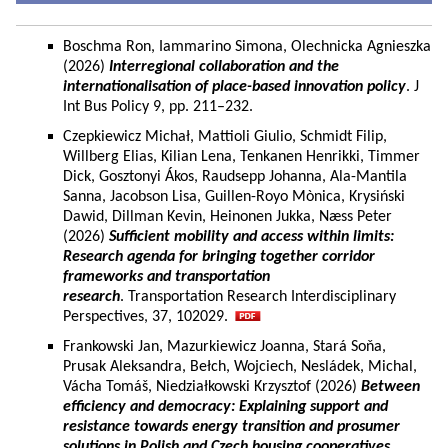
Boschma Ron, Iammarino Simona, Olechnicka Agnieszka
(2026)
Interregional collaboration and the
internationalisation of place-based innovation policy
. J
Int Bus Policy 9, pp. 211–232.
Czepkiewicz Michał, Mattioli Giulio, Schmidt Filip,
Willberg Elias, Kilian Lena, Tenkanen Henrikki, Timmer
Dick, Gosztonyi Ákos, Raudsepp Johanna, Ala-Mantila
Sanna, Jacobson Lisa, Guillen-Royo Mònica, Krysiński
Dawid, Dillman Kevin, Heinonen Jukka, Næss Peter
(2026)
Sufficient mobility and access within limits:
Research agenda for bringing together corridor
frameworks and transportation
research
. Transportation Research Interdisciplinary
Perspectives, 37, 102029.
Frankowski Jan, Mazurkiewicz Joanna, Stará Soňa,
Prusak Aleksandra, Bełch, Wojciech, Nesládek, Michal,
Vácha Tomáš, Niedziałkowski Krzysztof (2026)
Between
efficiency and democracy: Explaining support and
resistance towards energy transition and prosumer
solutions in Polish and Czech housing cooperatives.