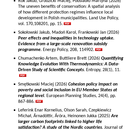
Rok Jakub, Grodzicki Maciej, Podsiadło Martyna (2026)
The uneven benefits of conservation: A spatial analysis
of how different protection regimes influence local
development in Polish municipalities. Land Use Policy,
vol. 170,108201, pp. 15.
Sokołowski Jakub, Madoń Karol, Frankowski Jan (2026)
Peer effects and inequalities in technology uptake.
Evidence from a large-scale renovation subsidy
programme
. Energy Policy, 208, 114902.
Chumachenko Artem, Buttliere Brett (2026)
Quantifying
Knowledge Evolution With Thermodynamics: A Data-
Driven Study of Scientific Concepts
. Entropy, 28(1), 11.
Smętkowski Maciej (2026)
Cohesion policy impact on
poverty and social inclusion in EU Member States at
regional level
. European Planning Studies, 24(4), pp.
867-886.
Leferink Enar Kornelius, Olson Sarah, Czepkiewicz
Michał, Árnadóttir, Áróra, Heinonen Jukka (2025)
Are
larger carbon footprints linked to higher life
satisfaction? A study of the Nordic countries
. Journal of