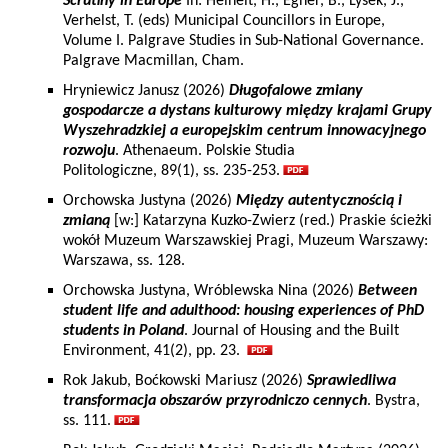
Scrutiny in Europe
In: Heinelt, H., Egner, B., Lysek, J.,
Verhelst, T. (eds) Municipal Councillors in Europe,
Volume I. Palgrave Studies in Sub-National Governance.
Palgrave Macmillan, Cham.
Hryniewicz Janusz (2026)
Długofalowe zmiany
gospodarcze a dystans kulturowy między krajami Grupy
Wyszehradzkiej a europejskim centrum innowacyjnego
rozwoju
. Athenaeum. Polskie Studia
Politologiczne, 89(1), ss. 235-253.
Orchowska Justyna (2026)
Między autentycznością i
zmianą
[w:] Katarzyna Kuzko-Zwierz (red.) Praskie ścieżki
wokół Muzeum Warszawskiej Pragi, Muzeum Warszawy:
Warszawa, ss. 128.
Orchowska Justyna, Wróblewska Nina (2026)
Between
student life and adulthood: housing experiences of PhD
students in Poland
. Journal of Housing and the Built
Environment, 41(2), pp. 23.
Rok Jakub, Boćkowski Mariusz (2026)
Sprawiedliwa
transformacja obszarów przyrodniczo cennych
. Bystra,
ss. 111.