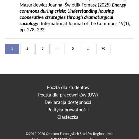
Mazurkiewicz Joanna, Świetlik Tomasz (2025)
Energy
commons during crisis: Understanding housing
cooperative strategies through dramaturgical
sociology
. International Journal of the Commons 19(1),
pp. 278–292.
1
2
3
4
5
...
70
Poczta dla studentów
Poczta dla pracowników (UW)
Deklaracja dostępności
Polityka prywatności
Ciasteczka
©2012-2026 Centrum Europejskich Studiów Regionalnych