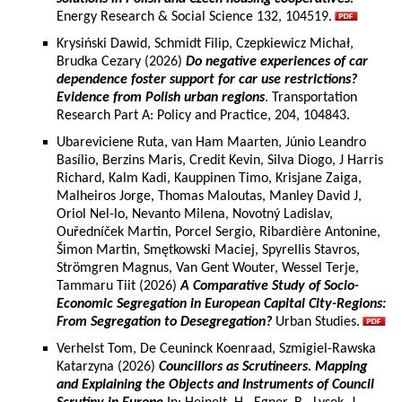
Energy Research & Social Science 132, 104519.
Krysiński Dawid, Schmidt Filip, Czepkiewicz Michał,
Brudka Cezary (2026)
Do negative experiences of car
dependence foster support for car use restrictions?
Evidence from Polish urban regions
. Transportation
Research Part A: Policy and Practice, 204, 104843.
Ubareviciene Ruta, van Ham Maarten, Júnio Leandro
Basílio, Berzins Maris, Credit Kevin, Silva Diogo, J Harris
Richard, Kalm Kadi, Kauppinen Timo, Krisjane Zaiga,
Malheiros Jorge, Thomas Maloutas, Manley David J,
Oriol Nel-lo, Nevanto Milena, Novotný Ladislav,
Ouředníček Martin, Porcel Sergio, Ribardière Antonine,
Šimon Martin, Smętkowski Maciej, Spyrellis Stavros,
Strömgren Magnus, Van Gent Wouter, Wessel Terje,
Tammaru Tiit (2026)
A Comparative Study of Socio-
Economic Segregation in European Capital City-Regions:
From Segregation to Desegregation?
Urban Studies.
Verhelst Tom, De Ceuninck Koenraad, Szmigiel-Rawska
Katarzyna (2026)
Councillors as Scrutineers. Mapping
and Explaining the Objects and Instruments of Council