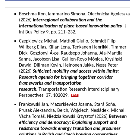
Boschma Ron, Iammarino Simona, Olechnicka Agnieszka
(2026)
Interregional collaboration and the
internationalisation of place-based innovation policy
. J
Int Bus Policy 9, pp. 211–232.
Czepkiewicz Michał, Mattioli Giulio, Schmidt Filip,
Willberg Elias, Kilian Lena, Tenkanen Henrikki, Timmer
Dick, Gosztonyi Ákos, Raudsepp Johanna, Ala-Mantila
Sanna, Jacobson Lisa, Guillen-Royo Mònica, Krysiński
Dawid, Dillman Kevin, Heinonen Jukka, Næss Peter
(2026)
Sufficient mobility and access within limits:
Research agenda for bringing together corridor
frameworks and transportation
research
. Transportation Research Interdisciplinary
Perspectives, 37, 102029.
Frankowski Jan, Mazurkiewicz Joanna, Stará Soňa,
Prusak Aleksandra, Bełch, Wojciech, Nesládek, Michal,
Vácha Tomáš, Niedziałkowski Krzysztof (2026)
Between
efficiency and democracy: Explaining support and
resistance towards energy transition and prosumer
solutions in Polish and Czech housing cooperatives.