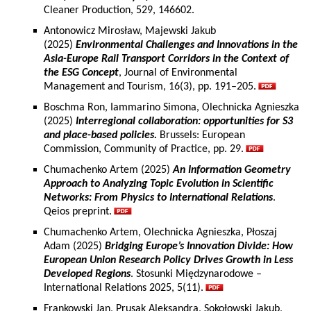
Cleaner Production, 529, 146602.
Antonowicz Mirosław, Majewski Jakub
(2025)
Environmental Challenges and Innovations in the
Asia-Europe Rail Transport Corridors in the Context of
the ESG Concept
, Journal of Environmental
Management and Tourism, 16(3), pp. 191–205.
Boschma Ron, Iammarino Simona, Olechnicka Agnieszka
(2025)
Interregional collaboration: opportunities for S3
and place-based policies.
Brussels: European
Commission, Community of Practice, pp. 29.
Chumachenko Artem (2025)
An Information Geometry
Approach to Analyzing Topic Evolution in Scientific
Networks: From Physics to International Relations
.
Qeios preprint.
Chumachenko Artem, Olechnicka Agnieszka, Płoszaj
Adam (2025)
Bridging Europe’s Innovation Divide: How
European Union Research Policy Drives Growth in Less
Developed Regions
. Stosunki Międzynarodowe –
International Relations 2025, 5(11).
Frankowski Jan, Prusak Aleksandra, Sokołowski Jakub,