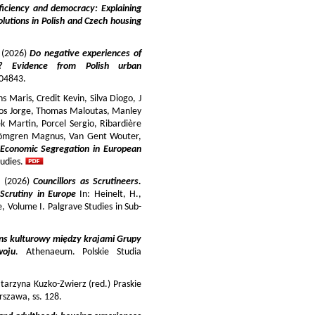
iciency and democracy: Explaining
lutions in Polish and Czech housing
y (2026)
Do negative experiences of
s? Evidence from Polish urban
 104843.
 Maris, Credit Kevin, Silva Diogo, J
iros Jorge, Thomas Maloutas, Manley
k Martin, Porcel Sergio, Ribardière
Strömgren Magnus, Van Gent Wouter,
-Economic Segregation in European
udies.
a (2026)
Councillors as Scrutineers.
Scrutiny in Europe
In: Heinelt, H.,
pe, Volume I. Palgrave Studies in Sub-
ns kulturowy między krajami Grupy
woju
. Athenaeum. Polskie Studia
tarzyna Kuzko-Zwierz (red.) Praskie
szawa, ss. 128.