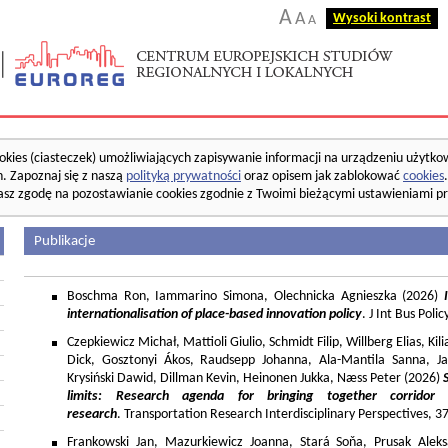
A
A
Wysoki kontrast
A
okies (ciasteczek) umożliwiających zapisywanie informacji na urządzeniu użytko
. Zapoznaj się z naszą
polityką prywatności
oraz opisem jak zablokować
cookies
asz zgodę na pozostawianie cookies zgodnie z Twoimi bieżącymi ustawieniami pr
Publikacje
Boschma Ron, Iammarino Simona, Olechnicka Agnieszka (2026)
I
internationalisation of place-based innovation policy
. J Int Bus Poli
Czepkiewicz Michał, Mattioli Giulio, Schmidt Filip, Willberg Elias, K
Dick, Gosztonyi Ákos, Raudsepp Johanna, Ala-Mantila Sanna, Ja
Krysiński Dawid, Dillman Kevin, Heinonen Jukka, Næss Peter (2026)
limits: Research agenda for bringing together corridor
research
. Transportation Research Interdisciplinary Perspectives, 
Frankowski Jan, Mazurkiewicz Joanna, Stará Soňa, Prusak Aleks