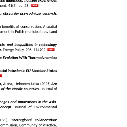
and adulthood: housing experiences
ment, 41(2), pp. 23.
ja obszarów przyrodniczo cennych
.
benefits of conservation: A spatial
pment in Polish municipalities. Land
cts and inequalities in technology
e
. Energy Policy, 208, 114902.
e Evolution With Thermodynamics:
ocial inclusion in EU Member States
ir, Áróra, Heinonen Jukka (2025)
Are
y of the Nordic countries
. Journal of
enges and Innovations in the Asia-
Concept
, Journal of Environmental
025)
Interregional collaboration:
Commission, Community of Practice,