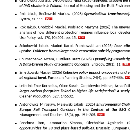
Orchowska Justyna, Wróblewska Nina (2026)
Between student life 
of PhD students in Poland
. Journal of Housing and the Built Environ
Rok Jakub, Boćkowski Mariusz (2026)
Sprawiedliwa transformac
Bystra, ss. 111.
Rok Jakub, Grodzicki Maciej, Podsiadło Martyna (2026) The uneven 
analysis of how different protection regimes influence local develo
Use Policy, vol. 170,108201, pp. 15.
Sokołowski Jakub, Madoń Karol, Frankowski Jan (2026)
Peer effe
uptake. Evidence from a large-scale renovation subsidy programm
Chumachenko Artem, Buttliere Brett (2026)
Quantifying Knowledg
A Data-Driven Study of Scientific Concepts
. Entropy, 28(1), 11.
Smętkowski Maciej (2026)
Cohesion policy impact on poverty and s
at regional level
. European Planning Studies, 24(4), pp. 867-886.
Leferink Enar Kornelius, Olson Sarah, Czepkiewicz Michał, Árnadótt
larger carbon footprints linked to higher life satisfaction? A stud
Cleaner Production, 529, 146602.
Antonowicz Mirosław, Majewski Jakub (2025)
Environmental Chall
Europe Rail Transport Corridors in the Context of the ESG 
Management and Tourism, 16(3), pp. 191–205.
Boschma Ron, Iammarino Simona, Olechnicka Agnieszka (2
opportunities for S3 and place-based policies.
Brussels: European 