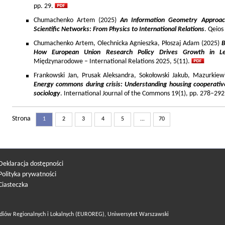
pp. 29.
Chumachenko Artem (2025)
An Information Geometry Approach
Scientific Networks: From Physics to International Relations
. Qeios
Chumachenko Artem, Olechnicka Agnieszka, Płoszaj Adam (2025)
B
How European Union Research Policy Drives Growth in Le
Międzynarodowe – International Relations 2025, 5(11).
Frankowski Jan, Prusak Aleksandra, Sokołowski Jakub, Mazurkiew
Energy commons during crisis: Understanding housing cooperativ
sociology
. International Journal of the Commons 19(1), pp. 278–292
Strona
1
2
3
4
5
...
70
Deklaracja dostępności
Polityka prywatności
Ciasteczka
diów Regionalnych i Lokalnych (EUROREG), Uniwersytet Warszawski