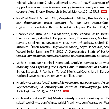
Michal, Vácha Tomáš, Niedziałkowski Krzysztof (2026)
Between eff
support and resistance towards energy transition and prosumer so
cooperatives.
Energy Research & Social Science 132, 104519.
Krysiński Dawid, Schmidt Filip, Czepkiewicz Michał, Brudka Cezar
car dependence foster support for car use restriction
regions
. Transportation Research Part A: Policy and Practice, 204,
Ubareviciene Ruta, van Ham Maarten, Júnio Leandro Basílio, Berzins
Harris Richard, Kalm Kadi, Kauppinen Timo, Krisjane Zaiga, Malhe
David J, Oriol Nel-lo, Nevanto Milena, Novotný Ladislav, Ouředníče
Antonine, Šimon Martin, Smętkowski Maciej, Spyrellis Stavros, 
Wessel Terje, Tammaru Tiit (2026)
A Comparative Study of Socio
Capital City-Regions: From Segregation to Desegregation?
Urban St
Verhelst Tom, De Ceuninck Koenraad, Szmigiel-Rawska Katarzyn
Mapping and Explaining the Objects and Instruments of Council 
Egner, B., Lysek, J., Verhelst, T. (eds) Municipal Councillors in Euro
National Governance. Palgrave Macmillan, Cham.
Hryniewicz Janusz (2026)
Długofalowe zmiany gospodarcze a dysta
Wyszehradzkiej a europejskim centrum innowacyjnego roz
Politologiczne, 89(1), ss. 235-253.
Orchowska Justyna (2026)
Między autentycznością i zmianą
[w:] Ka
ścieżki wokół Muzeum Warszawskiej Pragi, Muzeum Warszawy: War