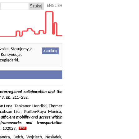
ENGLISH
wnika. Stosujemy je
Zamknij
. Kontynuując
zeglądarki.
nterregional collaboration and the
cy 9, pp. 211–232.
ilian Lena, Tenkanen Henrikki, Timmer
cobson Lisa, Guillen-Royo Mònica,
Sufficient mobility and access within
 frameworks and transportation
37, 102029.
andra, Bełch, Wojciech, Nesládek,