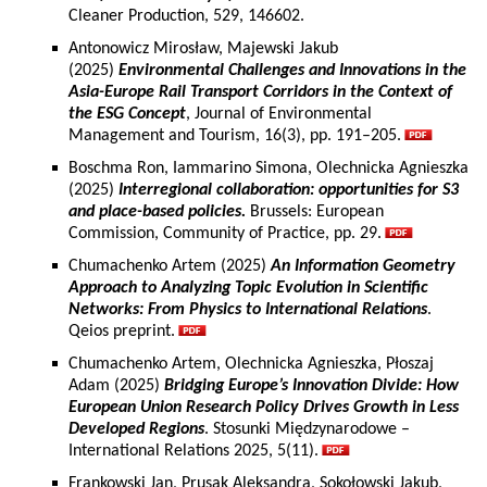
Cleaner Production, 529, 146602.
Antonowicz Mirosław, Majewski Jakub
(2025)
Environmental Challenges and Innovations in the
Asia-Europe Rail Transport Corridors in the Context of
the ESG Concept
, Journal of Environmental
Management and Tourism, 16(3), pp. 191–205.
Boschma Ron, Iammarino Simona, Olechnicka Agnieszka
(2025)
Interregional collaboration: opportunities for S3
and place-based policies.
Brussels: European
Commission, Community of Practice, pp. 29.
Chumachenko Artem (2025)
An Information Geometry
Approach to Analyzing Topic Evolution in Scientific
Networks: From Physics to International Relations
.
Qeios preprint.
Chumachenko Artem, Olechnicka Agnieszka, Płoszaj
Adam (2025)
Bridging Europe’s Innovation Divide: How
European Union Research Policy Drives Growth in Less
Developed Regions
. Stosunki Międzynarodowe –
International Relations 2025, 5(11).
Frankowski Jan, Prusak Aleksandra, Sokołowski Jakub,