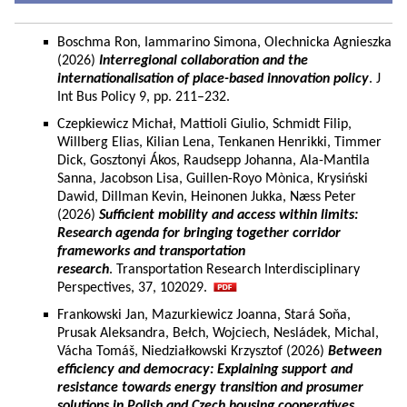
Boschma Ron, Iammarino Simona, Olechnicka Agnieszka
(2026)
Interregional collaboration and the
internationalisation of place-based innovation policy
. J
Int Bus Policy 9, pp. 211–232.
Czepkiewicz Michał, Mattioli Giulio, Schmidt Filip,
Willberg Elias, Kilian Lena, Tenkanen Henrikki, Timmer
Dick, Gosztonyi Ákos, Raudsepp Johanna, Ala-Mantila
Sanna, Jacobson Lisa, Guillen-Royo Mònica, Krysiński
Dawid, Dillman Kevin, Heinonen Jukka, Næss Peter
(2026)
Sufficient mobility and access within limits:
Research agenda for bringing together corridor
frameworks and transportation
research
. Transportation Research Interdisciplinary
Perspectives, 37, 102029.
Frankowski Jan, Mazurkiewicz Joanna, Stará Soňa,
Prusak Aleksandra, Bełch, Wojciech, Nesládek, Michal,
Vácha Tomáš, Niedziałkowski Krzysztof (2026)
Between
efficiency and democracy: Explaining support and
resistance towards energy transition and prosumer
solutions in Polish and Czech housing cooperatives.