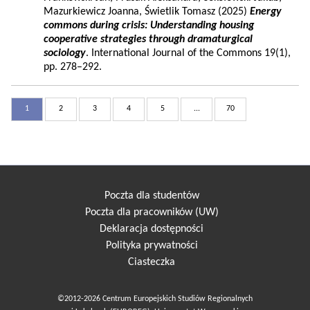
Mazurkiewicz Joanna, Świetlik Tomasz (2025)
Energy
commons during crisis: Understanding housing
cooperative strategies through dramaturgical
sociology
. International Journal of the Commons 19(1),
pp. 278–292.
1
2
3
4
5
...
70
Poczta dla studentów
Poczta dla pracowników (UW)
Deklaracja dostępności
Polityka prywatności
Ciasteczka
©2012-2026 Centrum Europejskich Studiów Regionalnych