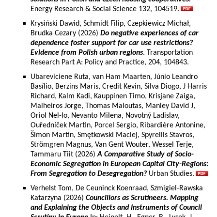
Energy Research & Social Science 132, 104519.
Krysiński Dawid, Schmidt Filip, Czepkiewicz Michał,
Brudka Cezary (2026)
Do negative experiences of car
dependence foster support for car use restrictions?
Evidence from Polish urban regions
. Transportation
Research Part A: Policy and Practice, 204, 104843.
Ubareviciene Ruta, van Ham Maarten, Júnio Leandro
Basílio, Berzins Maris, Credit Kevin, Silva Diogo, J Harris
Richard, Kalm Kadi, Kauppinen Timo, Krisjane Zaiga,
Malheiros Jorge, Thomas Maloutas, Manley David J,
Oriol Nel-lo, Nevanto Milena, Novotný Ladislav,
Ouředníček Martin, Porcel Sergio, Ribardière Antonine,
Šimon Martin, Smętkowski Maciej, Spyrellis Stavros,
Strömgren Magnus, Van Gent Wouter, Wessel Terje,
Tammaru Tiit (2026)
A Comparative Study of Socio-
Economic Segregation in European Capital City-Regions:
From Segregation to Desegregation?
Urban Studies.
Verhelst Tom, De Ceuninck Koenraad, Szmigiel-Rawska
Katarzyna (2026)
Councillors as Scrutineers. Mapping
and Explaining the Objects and Instruments of Council