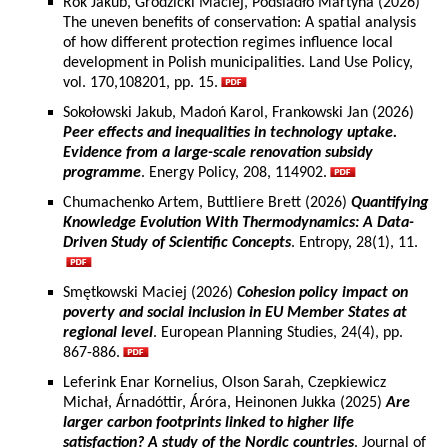
Rok Jakub, Grodzicki Maciej, Podsiadło Martyna (2026)
The uneven benefits of conservation: A spatial analysis
of how different protection regimes influence local
development in Polish municipalities. Land Use Policy,
vol. 170,108201, pp. 15.
Sokołowski Jakub, Madoń Karol, Frankowski Jan (2026)
Peer effects and inequalities in technology uptake.
Evidence from a large-scale renovation subsidy
programme
. Energy Policy, 208, 114902.
Chumachenko Artem, Buttliere Brett (2026)
Quantifying
Knowledge Evolution With Thermodynamics: A Data-
Driven Study of Scientific Concepts
. Entropy, 28(1), 11.
Smętkowski Maciej (2026)
Cohesion policy impact on
poverty and social inclusion in EU Member States at
regional level
. European Planning Studies, 24(4), pp.
867-886.
Leferink Enar Kornelius, Olson Sarah, Czepkiewicz
Michał, Árnadóttir, Áróra, Heinonen Jukka (2025)
Are
larger carbon footprints linked to higher life
satisfaction? A study of the Nordic countries
. Journal of