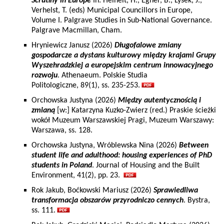
Scrutiny in Europe
In: Heinelt, H., Egner, B., Lysek, J.,
Verhelst, T. (eds) Municipal Councillors in Europe,
Volume I. Palgrave Studies in Sub-National Governance.
Palgrave Macmillan, Cham.
Hryniewicz Janusz (2026)
Długofalowe zmiany
gospodarcze a dystans kulturowy między krajami Grupy
Wyszehradzkiej a europejskim centrum innowacyjnego
rozwoju
. Athenaeum. Polskie Studia
Politologiczne, 89(1), ss. 235-253.
Orchowska Justyna (2026)
Między autentycznością i
zmianą
[w:] Katarzyna Kuzko-Zwierz (red.) Praskie ścieżki
wokół Muzeum Warszawskiej Pragi, Muzeum Warszawy:
Warszawa, ss. 128.
Orchowska Justyna, Wróblewska Nina (2026)
Between
student life and adulthood: housing experiences of PhD
students in Poland
. Journal of Housing and the Built
Environment, 41(2), pp. 23.
Rok Jakub, Boćkowski Mariusz (2026)
Sprawiedliwa
transformacja obszarów przyrodniczo cennych
. Bystra,
ss. 111.