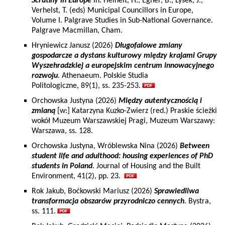
Scrutiny in Europe
In: Heinelt, H., Egner, B., Lysek, J.,
Verhelst, T. (eds) Municipal Councillors in Europe,
Volume I. Palgrave Studies in Sub-National Governance.
Palgrave Macmillan, Cham.
Hryniewicz Janusz (2026)
Długofalowe zmiany
gospodarcze a dystans kulturowy między krajami Grupy
Wyszehradzkiej a europejskim centrum innowacyjnego
rozwoju
. Athenaeum. Polskie Studia
Politologiczne, 89(1), ss. 235-253.
Orchowska Justyna (2026)
Między autentycznością i
zmianą
[w:] Katarzyna Kuzko-Zwierz (red.) Praskie ścieżki
wokół Muzeum Warszawskiej Pragi, Muzeum Warszawy:
Warszawa, ss. 128.
Orchowska Justyna, Wróblewska Nina (2026)
Between
student life and adulthood: housing experiences of PhD
students in Poland
. Journal of Housing and the Built
Environment, 41(2), pp. 23.
Rok Jakub, Boćkowski Mariusz (2026)
Sprawiedliwa
transformacja obszarów przyrodniczo cennych
. Bystra,
ss. 111.