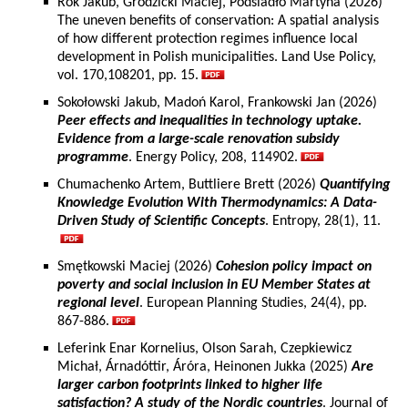
Rok Jakub, Grodzicki Maciej, Podsiadło Martyna (2026)
The uneven benefits of conservation: A spatial analysis
of how different protection regimes influence local
development in Polish municipalities. Land Use Policy,
vol. 170,108201, pp. 15.
Sokołowski Jakub, Madoń Karol, Frankowski Jan (2026)
Peer effects and inequalities in technology uptake.
Evidence from a large-scale renovation subsidy
programme
. Energy Policy, 208, 114902.
Chumachenko Artem, Buttliere Brett (2026)
Quantifying
Knowledge Evolution With Thermodynamics: A Data-
Driven Study of Scientific Concepts
. Entropy, 28(1), 11.
Smętkowski Maciej (2026)
Cohesion policy impact on
poverty and social inclusion in EU Member States at
regional level
. European Planning Studies, 24(4), pp.
867-886.
Leferink Enar Kornelius, Olson Sarah, Czepkiewicz
Michał, Árnadóttir, Áróra, Heinonen Jukka (2025)
Are
larger carbon footprints linked to higher life
satisfaction? A study of the Nordic countries
. Journal of