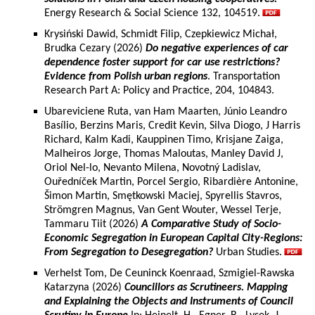
Energy Research & Social Science 132, 104519.
Krysiński Dawid, Schmidt Filip, Czepkiewicz Michał,
Brudka Cezary (2026)
Do negative experiences of car
dependence foster support for car use restrictions?
Evidence from Polish urban regions
. Transportation
Research Part A: Policy and Practice, 204, 104843.
Ubareviciene Ruta, van Ham Maarten, Júnio Leandro
Basílio, Berzins Maris, Credit Kevin, Silva Diogo, J Harris
Richard, Kalm Kadi, Kauppinen Timo, Krisjane Zaiga,
Malheiros Jorge, Thomas Maloutas, Manley David J,
Oriol Nel-lo, Nevanto Milena, Novotný Ladislav,
Ouředníček Martin, Porcel Sergio, Ribardière Antonine,
Šimon Martin, Smętkowski Maciej, Spyrellis Stavros,
Strömgren Magnus, Van Gent Wouter, Wessel Terje,
Tammaru Tiit (2026)
A Comparative Study of Socio-
Economic Segregation in European Capital City-Regions:
From Segregation to Desegregation?
Urban Studies.
Verhelst Tom, De Ceuninck Koenraad, Szmigiel-Rawska
Katarzyna (2026)
Councillors as Scrutineers. Mapping
and Explaining the Objects and Instruments of Council