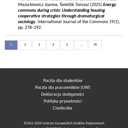
Mazurkiewicz Joanna, Świetlik Tomasz (2025)
Energy
commons during crisis: Understanding housing
cooperative strategies through dramaturgical
sociology
. International Journal of the Commons 19(1),
pp. 278–292.
1
2
3
4
5
...
70
Poczta dla studentów
Poczta dla pracowników (UW)
Deklaracja dostępności
Polityka prywatności
Ciasteczka
©2012-2026 Centrum Europejskich Studiów Regionalnych