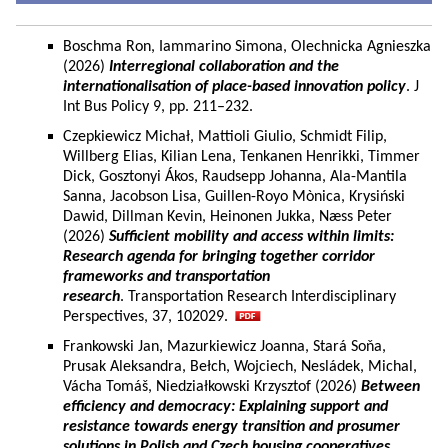
Boschma Ron, Iammarino Simona, Olechnicka Agnieszka
(2026)
Interregional collaboration and the
internationalisation of place-based innovation policy
. J
Int Bus Policy 9, pp. 211–232.
Czepkiewicz Michał, Mattioli Giulio, Schmidt Filip,
Willberg Elias, Kilian Lena, Tenkanen Henrikki, Timmer
Dick, Gosztonyi Ákos, Raudsepp Johanna, Ala-Mantila
Sanna, Jacobson Lisa, Guillen-Royo Mònica, Krysiński
Dawid, Dillman Kevin, Heinonen Jukka, Næss Peter
(2026)
Sufficient mobility and access within limits:
Research agenda for bringing together corridor
frameworks and transportation
research
. Transportation Research Interdisciplinary
Perspectives, 37, 102029.
Frankowski Jan, Mazurkiewicz Joanna, Stará Soňa,
Prusak Aleksandra, Bełch, Wojciech, Nesládek, Michal,
Vácha Tomáš, Niedziałkowski Krzysztof (2026)
Between
efficiency and democracy: Explaining support and
resistance towards energy transition and prosumer
solutions in Polish and Czech housing cooperatives.