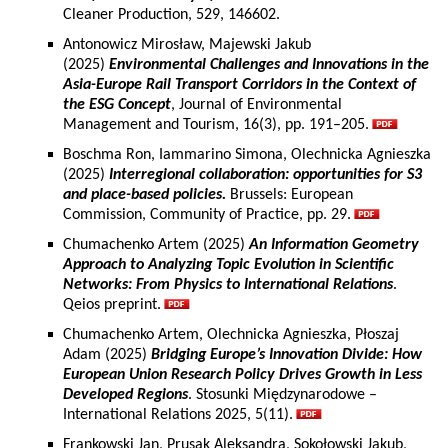
Cleaner Production, 529, 146602.
Antonowicz Mirosław, Majewski Jakub
(2025)
Environmental Challenges and Innovations in the
Asia-Europe Rail Transport Corridors in the Context of
the ESG Concept
, Journal of Environmental
Management and Tourism, 16(3), pp. 191–205.
Boschma Ron, Iammarino Simona, Olechnicka Agnieszka
(2025)
Interregional collaboration: opportunities for S3
and place-based policies.
Brussels: European
Commission, Community of Practice, pp. 29.
Chumachenko Artem (2025)
An Information Geometry
Approach to Analyzing Topic Evolution in Scientific
Networks: From Physics to International Relations
.
Qeios preprint.
Chumachenko Artem, Olechnicka Agnieszka, Płoszaj
Adam (2025)
Bridging Europe’s Innovation Divide: How
European Union Research Policy Drives Growth in Less
Developed Regions
. Stosunki Międzynarodowe –
International Relations 2025, 5(11).
Frankowski Jan, Prusak Aleksandra, Sokołowski Jakub,