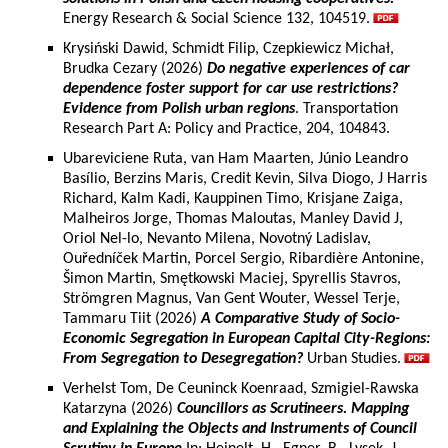
Energy Research & Social Science 132, 104519.
Krysiński Dawid, Schmidt Filip, Czepkiewicz Michał,
Brudka Cezary (2026)
Do negative experiences of car
dependence foster support for car use restrictions?
Evidence from Polish urban regions
. Transportation
Research Part A: Policy and Practice, 204, 104843.
Ubareviciene Ruta, van Ham Maarten, Júnio Leandro
Basílio, Berzins Maris, Credit Kevin, Silva Diogo, J Harris
Richard, Kalm Kadi, Kauppinen Timo, Krisjane Zaiga,
Malheiros Jorge, Thomas Maloutas, Manley David J,
Oriol Nel-lo, Nevanto Milena, Novotný Ladislav,
Ouředníček Martin, Porcel Sergio, Ribardière Antonine,
Šimon Martin, Smętkowski Maciej, Spyrellis Stavros,
Strömgren Magnus, Van Gent Wouter, Wessel Terje,
Tammaru Tiit (2026)
A Comparative Study of Socio-
Economic Segregation in European Capital City-Regions:
From Segregation to Desegregation?
Urban Studies.
Verhelst Tom, De Ceuninck Koenraad, Szmigiel-Rawska
Katarzyna (2026)
Councillors as Scrutineers. Mapping
and Explaining the Objects and Instruments of Council