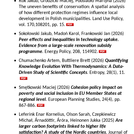
Rok Jakub, Grodzicki Maciej, Podsiadło Martyna (2026)
The uneven benefits of conservation: A spatial analysis
of how different protection regimes influence local
development in Polish municipalities. Land Use Policy,
vol. 170,108201, pp. 15.
Sokołowski Jakub, Madoń Karol, Frankowski Jan (2026)
Peer effects and inequalities in technology uptake.
Evidence from a large-scale renovation subsidy
programme
. Energy Policy, 208, 114902.
Chumachenko Artem, Buttliere Brett (2026)
Quantifying
Knowledge Evolution With Thermodynamics: A Data-
Driven Study of Scientific Concepts
. Entropy, 28(1), 11.
Smętkowski Maciej (2026)
Cohesion policy impact on
poverty and social inclusion in EU Member States at
regional level
. European Planning Studies, 24(4), pp.
867-886.
Leferink Enar Kornelius, Olson Sarah, Czepkiewicz
Michał, Árnadóttir, Áróra, Heinonen Jukka (2025)
Are
larger carbon footprints linked to higher life
satisfaction? A study of the Nordic countries
. Journal of