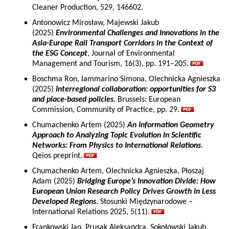
Cleaner Production, 529, 146602.
Antonowicz Mirosław, Majewski Jakub
(2025)
Environmental Challenges and Innovations in the
Asia-Europe Rail Transport Corridors in the Context of
the ESG Concept
, Journal of Environmental
Management and Tourism, 16(3), pp. 191–205.
Boschma Ron, Iammarino Simona, Olechnicka Agnieszka
(2025)
Interregional collaboration: opportunities for S3
and place-based policies.
Brussels: European
Commission, Community of Practice, pp. 29.
Chumachenko Artem (2025)
An Information Geometry
Approach to Analyzing Topic Evolution in Scientific
Networks: From Physics to International Relations
.
Qeios preprint.
Chumachenko Artem, Olechnicka Agnieszka, Płoszaj
Adam (2025)
Bridging Europe’s Innovation Divide: How
European Union Research Policy Drives Growth in Less
Developed Regions
. Stosunki Międzynarodowe –
International Relations 2025, 5(11).
Frankowski Jan, Prusak Aleksandra, Sokołowski Jakub,