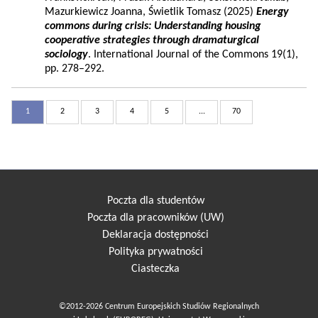
Mazurkiewicz Joanna, Świetlik Tomasz (2025)
Energy
commons during crisis: Understanding housing
cooperative strategies through dramaturgical
sociology
. International Journal of the Commons 19(1),
pp. 278–292.
1
2
3
4
5
...
70
Poczta dla studentów
Poczta dla pracowników (UW)
Deklaracja dostępności
Polityka prywatności
Ciasteczka
©2012-2026 Centrum Europejskich Studiów Regionalnych