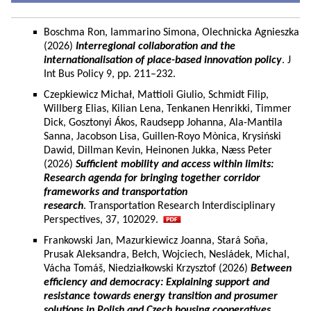
Boschma Ron, Iammarino Simona, Olechnicka Agnieszka
(2026)
Interregional collaboration and the
internationalisation of place-based innovation policy
. J
Int Bus Policy 9, pp. 211–232.
Czepkiewicz Michał, Mattioli Giulio, Schmidt Filip,
Willberg Elias, Kilian Lena, Tenkanen Henrikki, Timmer
Dick, Gosztonyi Ákos, Raudsepp Johanna, Ala-Mantila
Sanna, Jacobson Lisa, Guillen-Royo Mònica, Krysiński
Dawid, Dillman Kevin, Heinonen Jukka, Næss Peter
(2026)
Sufficient mobility and access within limits:
Research agenda for bringing together corridor
frameworks and transportation
research
. Transportation Research Interdisciplinary
Perspectives, 37, 102029.
Frankowski Jan, Mazurkiewicz Joanna, Stará Soňa,
Prusak Aleksandra, Bełch, Wojciech, Nesládek, Michal,
Vácha Tomáš, Niedziałkowski Krzysztof (2026)
Between
efficiency and democracy: Explaining support and
resistance towards energy transition and prosumer
solutions in Polish and Czech housing cooperatives.