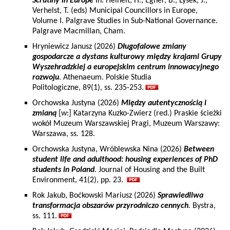
Scrutiny in Europe
In: Heinelt, H., Egner, B., Lysek, J.,
Verhelst, T. (eds) Municipal Councillors in Europe,
Volume I. Palgrave Studies in Sub-National Governance.
Palgrave Macmillan, Cham.
Hryniewicz Janusz (2026)
Długofalowe zmiany
gospodarcze a dystans kulturowy między krajami Grupy
Wyszehradzkiej a europejskim centrum innowacyjnego
rozwoju
. Athenaeum. Polskie Studia
Politologiczne, 89(1), ss. 235-253.
Orchowska Justyna (2026)
Między autentycznością i
zmianą
[w:] Katarzyna Kuzko-Zwierz (red.) Praskie ścieżki
wokół Muzeum Warszawskiej Pragi, Muzeum Warszawy:
Warszawa, ss. 128.
Orchowska Justyna, Wróblewska Nina (2026)
Between
student life and adulthood: housing experiences of PhD
students in Poland
. Journal of Housing and the Built
Environment, 41(2), pp. 23.
Rok Jakub, Boćkowski Mariusz (2026)
Sprawiedliwa
transformacja obszarów przyrodniczo cennych
. Bystra,
ss. 111.