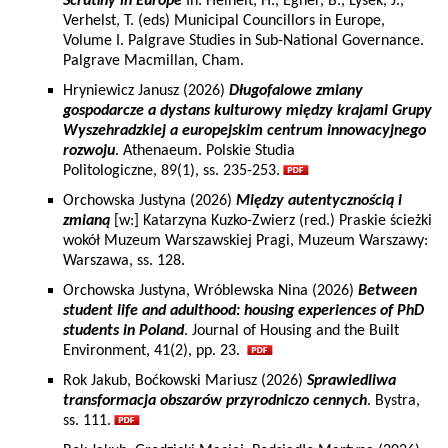
Scrutiny in Europe
In: Heinelt, H., Egner, B., Lysek, J.,
Verhelst, T. (eds) Municipal Councillors in Europe,
Volume I. Palgrave Studies in Sub-National Governance.
Palgrave Macmillan, Cham.
Hryniewicz Janusz (2026)
Długofalowe zmiany
gospodarcze a dystans kulturowy między krajami Grupy
Wyszehradzkiej a europejskim centrum innowacyjnego
rozwoju
. Athenaeum. Polskie Studia
Politologiczne, 89(1), ss. 235-253.
Orchowska Justyna (2026)
Między autentycznością i
zmianą
[w:] Katarzyna Kuzko-Zwierz (red.) Praskie ścieżki
wokół Muzeum Warszawskiej Pragi, Muzeum Warszawy:
Warszawa, ss. 128.
Orchowska Justyna, Wróblewska Nina (2026)
Between
student life and adulthood: housing experiences of PhD
students in Poland
. Journal of Housing and the Built
Environment, 41(2), pp. 23.
Rok Jakub, Boćkowski Mariusz (2026)
Sprawiedliwa
transformacja obszarów przyrodniczo cennych
. Bystra,
ss. 111.