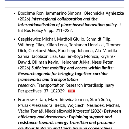
Boschma Ron, Iammarino Simona, Olechnicka Agnieszka
(2026)
Interregional collaboration and the
internationalisation of place-based innovation policy
. J
Int Bus Policy 9, pp. 211–232.
Czepkiewicz Michał, Mattioli Giulio, Schmidt Filip,
Willberg Elias, Kilian Lena, Tenkanen Henrikki, Timmer
Dick, Gosztonyi Ákos, Raudsepp Johanna, Ala-Mantila
Sanna, Jacobson Lisa, Guillen-Royo Mònica, Krysiński
Dawid, Dillman Kevin, Heinonen Jukka, Næss Peter
(2026)
Sufficient mobility and access within limits:
Research agenda for bringing together corridor
frameworks and transportation
research
. Transportation Research Interdisciplinary
Perspectives, 37, 102029.
Frankowski Jan, Mazurkiewicz Joanna, Stará Soňa,
Prusak Aleksandra, Bełch, Wojciech, Nesládek, Michal,
Vácha Tomáš, Niedziałkowski Krzysztof (2026)
Between
efficiency and democracy: Explaining support and
resistance towards energy transition and prosumer
solutions in Polish and Czech housing cooperatives.