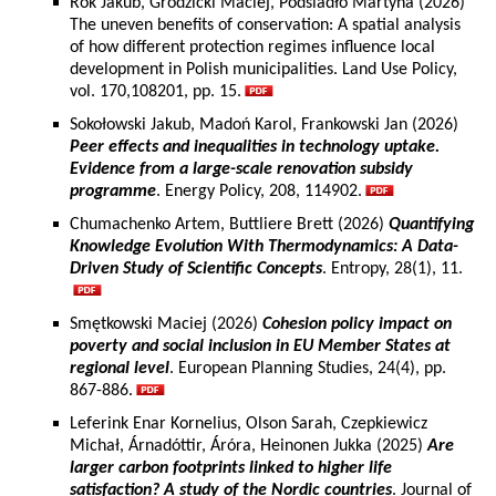
Rok Jakub, Grodzicki Maciej, Podsiadło Martyna (2026)
The uneven benefits of conservation: A spatial analysis
of how different protection regimes influence local
development in Polish municipalities. Land Use Policy,
vol. 170,108201, pp. 15.
Sokołowski Jakub, Madoń Karol, Frankowski Jan (2026)
Peer effects and inequalities in technology uptake.
Evidence from a large-scale renovation subsidy
programme
. Energy Policy, 208, 114902.
Chumachenko Artem, Buttliere Brett (2026)
Quantifying
Knowledge Evolution With Thermodynamics: A Data-
Driven Study of Scientific Concepts
. Entropy, 28(1), 11.
Smętkowski Maciej (2026)
Cohesion policy impact on
poverty and social inclusion in EU Member States at
regional level
. European Planning Studies, 24(4), pp.
867-886.
Leferink Enar Kornelius, Olson Sarah, Czepkiewicz
Michał, Árnadóttir, Áróra, Heinonen Jukka (2025)
Are
larger carbon footprints linked to higher life
satisfaction? A study of the Nordic countries
. Journal of