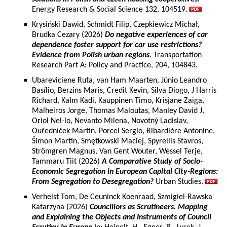
Energy Research & Social Science 132, 104519.
Krysiński Dawid, Schmidt Filip, Czepkiewicz Michał,
Brudka Cezary (2026)
Do negative experiences of car
dependence foster support for car use restrictions?
Evidence from Polish urban regions
. Transportation
Research Part A: Policy and Practice, 204, 104843.
Ubareviciene Ruta, van Ham Maarten, Júnio Leandro
Basílio, Berzins Maris, Credit Kevin, Silva Diogo, J Harris
Richard, Kalm Kadi, Kauppinen Timo, Krisjane Zaiga,
Malheiros Jorge, Thomas Maloutas, Manley David J,
Oriol Nel-lo, Nevanto Milena, Novotný Ladislav,
Ouředníček Martin, Porcel Sergio, Ribardière Antonine,
Šimon Martin, Smętkowski Maciej, Spyrellis Stavros,
Strömgren Magnus, Van Gent Wouter, Wessel Terje,
Tammaru Tiit (2026)
A Comparative Study of Socio-
Economic Segregation in European Capital City-Regions:
From Segregation to Desegregation?
Urban Studies.
Verhelst Tom, De Ceuninck Koenraad, Szmigiel-Rawska
Katarzyna (2026)
Councillors as Scrutineers. Mapping
and Explaining the Objects and Instruments of Council