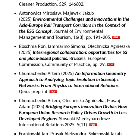
Cleaner Production, 529, 146602.
Antonowicz Mirosław, Majewski Jakub
(2025)
Environmental Challenges and Innovations in the
Asia-Europe Rail Transport Corridors in the Context of
the ESG Concept
, Journal of Environmental
Management and Tourism, 16(3), pp. 191–205.
Boschma Ron, Iammarino Simona, Olechnicka Agnieszka
(2025)
Interregional collaboration: opportunities for S3
and place-based policies.
Brussels: European
Commission, Community of Practice, pp. 29.
Chumachenko Artem (2025)
An Information Geometry
Approach to Analyzing Topic Evolution in Scientific
Networks: From Physics to International Relations
.
Qeios preprint.
Chumachenko Artem, Olechnicka Agnieszka, Płoszaj
Adam (2025)
Bridging Europe’s Innovation Divide: How
European Union Research Policy Drives Growth in Less
Developed Regions
. Stosunki Międzynarodowe –
International Relations 2025, 5(11).
Frankowski Jan, Prusak Aleksandra, Sokołowski Jakub,