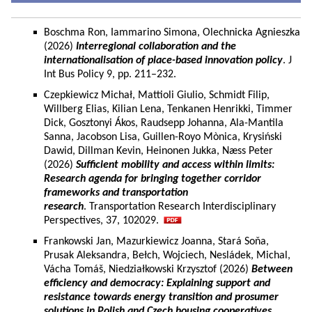
Boschma Ron, Iammarino Simona, Olechnicka Agnieszka
(2026)
Interregional collaboration and the
internationalisation of place-based innovation policy
. J
Int Bus Policy 9, pp. 211–232.
Czepkiewicz Michał, Mattioli Giulio, Schmidt Filip,
Willberg Elias, Kilian Lena, Tenkanen Henrikki, Timmer
Dick, Gosztonyi Ákos, Raudsepp Johanna, Ala-Mantila
Sanna, Jacobson Lisa, Guillen-Royo Mònica, Krysiński
Dawid, Dillman Kevin, Heinonen Jukka, Næss Peter
(2026)
Sufficient mobility and access within limits:
Research agenda for bringing together corridor
frameworks and transportation
research
. Transportation Research Interdisciplinary
Perspectives, 37, 102029.
Frankowski Jan, Mazurkiewicz Joanna, Stará Soňa,
Prusak Aleksandra, Bełch, Wojciech, Nesládek, Michal,
Vácha Tomáš, Niedziałkowski Krzysztof (2026)
Between
efficiency and democracy: Explaining support and
resistance towards energy transition and prosumer
solutions in Polish and Czech housing cooperatives.