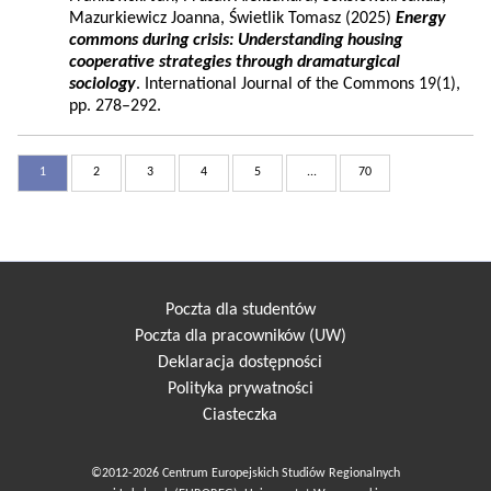
Mazurkiewicz Joanna, Świetlik Tomasz (2025)
Energy
commons during crisis: Understanding housing
cooperative strategies through dramaturgical
sociology
. International Journal of the Commons 19(1),
pp. 278–292.
1
2
3
4
5
...
70
Poczta dla studentów
Poczta dla pracowników (UW)
Deklaracja dostępności
Polityka prywatności
Ciasteczka
©2012-2026 Centrum Europejskich Studiów Regionalnych