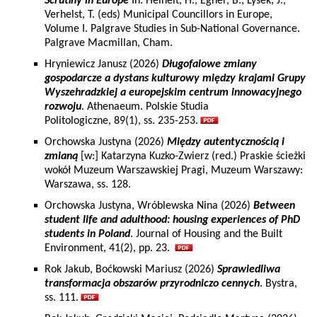
Scrutiny in Europe
In: Heinelt, H., Egner, B., Lysek, J.,
Verhelst, T. (eds) Municipal Councillors in Europe,
Volume I. Palgrave Studies in Sub-National Governance.
Palgrave Macmillan, Cham.
Hryniewicz Janusz (2026)
Długofalowe zmiany
gospodarcze a dystans kulturowy między krajami Grupy
Wyszehradzkiej a europejskim centrum innowacyjnego
rozwoju
. Athenaeum. Polskie Studia
Politologiczne, 89(1), ss. 235-253.
Orchowska Justyna (2026)
Między autentycznością i
zmianą
[w:] Katarzyna Kuzko-Zwierz (red.) Praskie ścieżki
wokół Muzeum Warszawskiej Pragi, Muzeum Warszawy:
Warszawa, ss. 128.
Orchowska Justyna, Wróblewska Nina (2026)
Between
student life and adulthood: housing experiences of PhD
students in Poland
. Journal of Housing and the Built
Environment, 41(2), pp. 23.
Rok Jakub, Boćkowski Mariusz (2026)
Sprawiedliwa
transformacja obszarów przyrodniczo cennych
. Bystra,
ss. 111.