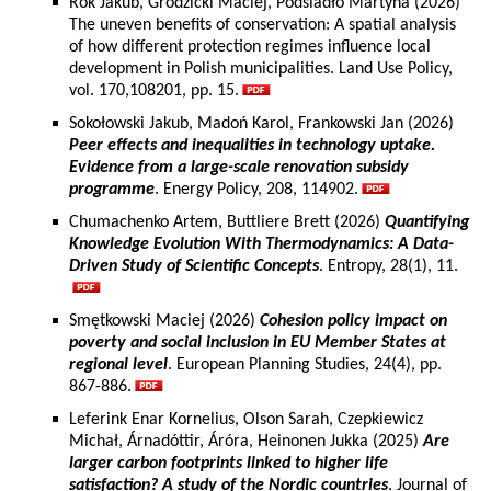
Rok Jakub, Grodzicki Maciej, Podsiadło Martyna (2026)
The uneven benefits of conservation: A spatial analysis
of how different protection regimes influence local
development in Polish municipalities. Land Use Policy,
vol. 170,108201, pp. 15.
Sokołowski Jakub, Madoń Karol, Frankowski Jan (2026)
Peer effects and inequalities in technology uptake.
Evidence from a large-scale renovation subsidy
programme
. Energy Policy, 208, 114902.
Chumachenko Artem, Buttliere Brett (2026)
Quantifying
Knowledge Evolution With Thermodynamics: A Data-
Driven Study of Scientific Concepts
. Entropy, 28(1), 11.
Smętkowski Maciej (2026)
Cohesion policy impact on
poverty and social inclusion in EU Member States at
regional level
. European Planning Studies, 24(4), pp.
867-886.
Leferink Enar Kornelius, Olson Sarah, Czepkiewicz
Michał, Árnadóttir, Áróra, Heinonen Jukka (2025)
Are
larger carbon footprints linked to higher life
satisfaction? A study of the Nordic countries
. Journal of