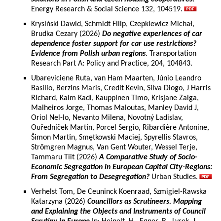
Energy Research & Social Science 132, 104519.
Krysiński Dawid, Schmidt Filip, Czepkiewicz Michał,
Brudka Cezary (2026)
Do negative experiences of car
dependence foster support for car use restrictions?
Evidence from Polish urban regions
. Transportation
Research Part A: Policy and Practice, 204, 104843.
Ubareviciene Ruta, van Ham Maarten, Júnio Leandro
Basílio, Berzins Maris, Credit Kevin, Silva Diogo, J Harris
Richard, Kalm Kadi, Kauppinen Timo, Krisjane Zaiga,
Malheiros Jorge, Thomas Maloutas, Manley David J,
Oriol Nel-lo, Nevanto Milena, Novotný Ladislav,
Ouředníček Martin, Porcel Sergio, Ribardière Antonine,
Šimon Martin, Smętkowski Maciej, Spyrellis Stavros,
Strömgren Magnus, Van Gent Wouter, Wessel Terje,
Tammaru Tiit (2026)
A Comparative Study of Socio-
Economic Segregation in European Capital City-Regions:
From Segregation to Desegregation?
Urban Studies.
Verhelst Tom, De Ceuninck Koenraad, Szmigiel-Rawska
Katarzyna (2026)
Councillors as Scrutineers. Mapping
and Explaining the Objects and Instruments of Council