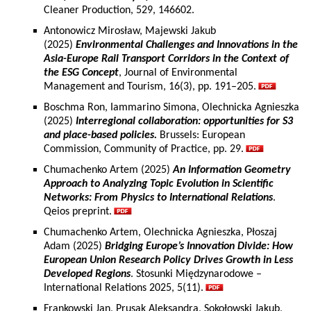
Cleaner Production, 529, 146602.
Antonowicz Mirosław, Majewski Jakub
(2025)
Environmental Challenges and Innovations in the
Asia-Europe Rail Transport Corridors in the Context of
the ESG Concept
, Journal of Environmental
Management and Tourism, 16(3), pp. 191–205.
Boschma Ron, Iammarino Simona, Olechnicka Agnieszka
(2025)
Interregional collaboration: opportunities for S3
and place-based policies.
Brussels: European
Commission, Community of Practice, pp. 29.
Chumachenko Artem (2025)
An Information Geometry
Approach to Analyzing Topic Evolution in Scientific
Networks: From Physics to International Relations
.
Qeios preprint.
Chumachenko Artem, Olechnicka Agnieszka, Płoszaj
Adam (2025)
Bridging Europe’s Innovation Divide: How
European Union Research Policy Drives Growth in Less
Developed Regions
. Stosunki Międzynarodowe –
International Relations 2025, 5(11).
Frankowski Jan, Prusak Aleksandra, Sokołowski Jakub,