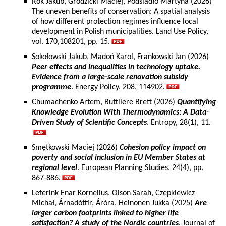
Rok Jakub, Grodzicki Maciej, Podsiadło Martyna (2026)
The uneven benefits of conservation: A spatial analysis
of how different protection regimes influence local
development in Polish municipalities. Land Use Policy,
vol. 170,108201, pp. 15.
Sokołowski Jakub, Madoń Karol, Frankowski Jan (2026)
Peer effects and inequalities in technology uptake.
Evidence from a large-scale renovation subsidy
programme
. Energy Policy, 208, 114902.
Chumachenko Artem, Buttliere Brett (2026)
Quantifying
Knowledge Evolution With Thermodynamics: A Data-
Driven Study of Scientific Concepts
. Entropy, 28(1), 11.
Smętkowski Maciej (2026)
Cohesion policy impact on
poverty and social inclusion in EU Member States at
regional level
. European Planning Studies, 24(4), pp.
867-886.
Leferink Enar Kornelius, Olson Sarah, Czepkiewicz
Michał, Árnadóttir, Áróra, Heinonen Jukka (2025)
Are
larger carbon footprints linked to higher life
satisfaction? A study of the Nordic countries
. Journal of