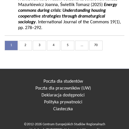
Mazurkiewicz Joanna, Świetlik Tomasz (2025)
Energy
commons during crisis: Understanding housing
cooperative strategies through dramaturgical
sociology
. International Journal of the Commons 19(1),
pp. 278–292.
1
2
3
4
5
...
70
Poczta dla studentów
Poczta dla pracowników (UW)
Deklaracja dostępności
Polityka prywatności
Ciasteczka
©2012-2026 Centrum Europejskich Studiów Regionalnych