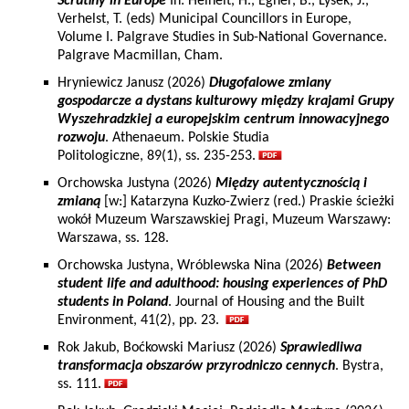
Scrutiny in Europe
In: Heinelt, H., Egner, B., Lysek, J.,
Verhelst, T. (eds) Municipal Councillors in Europe,
Volume I. Palgrave Studies in Sub-National Governance.
Palgrave Macmillan, Cham.
Hryniewicz Janusz (2026)
Długofalowe zmiany
gospodarcze a dystans kulturowy między krajami Grupy
Wyszehradzkiej a europejskim centrum innowacyjnego
rozwoju
. Athenaeum. Polskie Studia
Politologiczne, 89(1), ss. 235-253.
Orchowska Justyna (2026)
Między autentycznością i
zmianą
[w:] Katarzyna Kuzko-Zwierz (red.) Praskie ścieżki
wokół Muzeum Warszawskiej Pragi, Muzeum Warszawy:
Warszawa, ss. 128.
Orchowska Justyna, Wróblewska Nina (2026)
Between
student life and adulthood: housing experiences of PhD
students in Poland
. Journal of Housing and the Built
Environment, 41(2), pp. 23.
Rok Jakub, Boćkowski Mariusz (2026)
Sprawiedliwa
transformacja obszarów przyrodniczo cennych
. Bystra,
ss. 111.