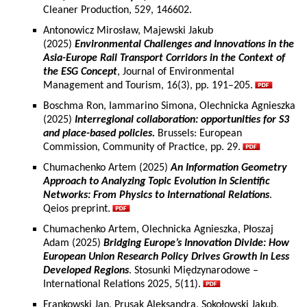
Cleaner Production, 529, 146602.
Antonowicz Mirosław, Majewski Jakub
(2025)
Environmental Challenges and Innovations in the
Asia-Europe Rail Transport Corridors in the Context of
the ESG Concept
, Journal of Environmental
Management and Tourism, 16(3), pp. 191–205.
Boschma Ron, Iammarino Simona, Olechnicka Agnieszka
(2025)
Interregional collaboration: opportunities for S3
and place-based policies.
Brussels: European
Commission, Community of Practice, pp. 29.
Chumachenko Artem (2025)
An Information Geometry
Approach to Analyzing Topic Evolution in Scientific
Networks: From Physics to International Relations
.
Qeios preprint.
Chumachenko Artem, Olechnicka Agnieszka, Płoszaj
Adam (2025)
Bridging Europe’s Innovation Divide: How
European Union Research Policy Drives Growth in Less
Developed Regions
. Stosunki Międzynarodowe –
International Relations 2025, 5(11).
Frankowski Jan, Prusak Aleksandra, Sokołowski Jakub,