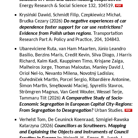
Energy Research & Social Science 132, 104519.
Krysiński Dawid, Schmidt Filip, Czepkiewicz Michał,
Brudka Cezary (2026)
Do negative experiences of car
dependence foster support for car use restrictions?
Evidence from Polish urban regions
. Transportation
Research Part A: Policy and Practice, 204, 104843.
Ubareviciene Ruta, van Ham Maarten, Júnio Leandro
Basílio, Berzins Maris, Credit Kevin, Silva Diogo, J Harris
Richard, Kalm Kadi, Kauppinen Timo, Krisjane Zaiga,
Malheiros Jorge, Thomas Maloutas, Manley David J,
Oriol Nel-lo, Nevanto Milena, Novotný Ladislav,
Ouředníček Martin, Porcel Sergio, Ribardière Antonine,
Šimon Martin, Smętkowski Maciej, Spyrellis Stavros,
Strömgren Magnus, Van Gent Wouter, Wessel Terje,
Tammaru Tiit (2026)
A Comparative Study of Socio-
Economic Segregation in European Capital City-Regions:
From Segregation to Desegregation?
Urban Studies.
Verhelst Tom, De Ceuninck Koenraad, Szmigiel-Rawska
Katarzyna (2026)
Councillors as Scrutineers. Mapping
and Explaining the Objects and Instruments of Council