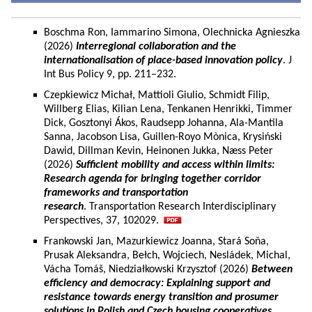
Boschma Ron, Iammarino Simona, Olechnicka Agnieszka
(2026)
Interregional collaboration and the
internationalisation of place-based innovation policy
. J
Int Bus Policy 9, pp. 211–232.
Czepkiewicz Michał, Mattioli Giulio, Schmidt Filip,
Willberg Elias, Kilian Lena, Tenkanen Henrikki, Timmer
Dick, Gosztonyi Ákos, Raudsepp Johanna, Ala-Mantila
Sanna, Jacobson Lisa, Guillen-Royo Mònica, Krysiński
Dawid, Dillman Kevin, Heinonen Jukka, Næss Peter
(2026)
Sufficient mobility and access within limits:
Research agenda for bringing together corridor
frameworks and transportation
research
. Transportation Research Interdisciplinary
Perspectives, 37, 102029.
Frankowski Jan, Mazurkiewicz Joanna, Stará Soňa,
Prusak Aleksandra, Bełch, Wojciech, Nesládek, Michal,
Vácha Tomáš, Niedziałkowski Krzysztof (2026)
Between
efficiency and democracy: Explaining support and
resistance towards energy transition and prosumer
solutions in Polish and Czech housing cooperatives.