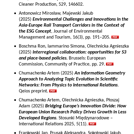
Cleaner Production, 529, 146602.
Antonowicz Mirosław, Majewski Jakub
(2025)
Environmental Challenges and Innovations in the
Asia-Europe Rail Transport Corridors in the Context of
the ESG Concept
, Journal of Environmental
Management and Tourism, 16(3), pp. 191–205.
Boschma Ron, Iammarino Simona, Olechnicka Agnieszka
(2025)
Interregional collaboration: opportunities for S3
and place-based policies.
Brussels: European
Commission, Community of Practice, pp. 29.
Chumachenko Artem (2025)
An Information Geometry
Approach to Analyzing Topic Evolution in Scientific
Networks: From Physics to International Relations
.
Qeios preprint.
Chumachenko Artem, Olechnicka Agnieszka, Płoszaj
Adam (2025)
Bridging Europe’s Innovation Divide: How
European Union Research Policy Drives Growth in Less
Developed Regions
. Stosunki Międzynarodowe –
International Relations 2025, 5(11).
Frankowski Jan, Prusak Aleksandra, Sokołowski Jakub,