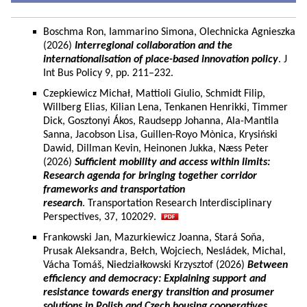
Boschma Ron, Iammarino Simona, Olechnicka Agnieszka
(2026)
Interregional collaboration and the
internationalisation of place-based innovation policy
. J
Int Bus Policy 9, pp. 211–232.
Czepkiewicz Michał, Mattioli Giulio, Schmidt Filip,
Willberg Elias, Kilian Lena, Tenkanen Henrikki, Timmer
Dick, Gosztonyi Ákos, Raudsepp Johanna, Ala-Mantila
Sanna, Jacobson Lisa, Guillen-Royo Mònica, Krysiński
Dawid, Dillman Kevin, Heinonen Jukka, Næss Peter
(2026)
Sufficient mobility and access within limits:
Research agenda for bringing together corridor
frameworks and transportation
research
. Transportation Research Interdisciplinary
Perspectives, 37, 102029.
Frankowski Jan, Mazurkiewicz Joanna, Stará Soňa,
Prusak Aleksandra, Bełch, Wojciech, Nesládek, Michal,
Vácha Tomáš, Niedziałkowski Krzysztof (2026)
Between
efficiency and democracy: Explaining support and
resistance towards energy transition and prosumer
solutions in Polish and Czech housing cooperatives.