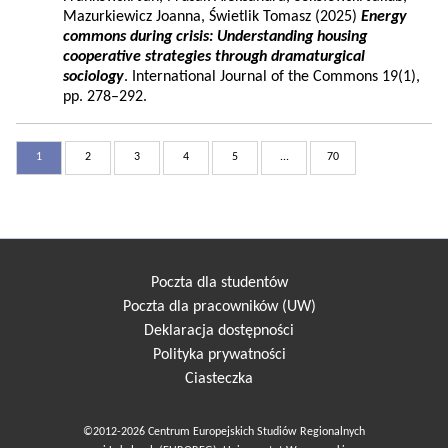
Mazurkiewicz Joanna, Świetlik Tomasz (2025)
Energy
commons during crisis: Understanding housing
cooperative strategies through dramaturgical
sociology
. International Journal of the Commons 19(1),
pp. 278–292.
1
2
3
4
5
...
70
Poczta dla studentów
Poczta dla pracowników (UW)
Deklaracja dostępności
Polityka prywatności
Ciasteczka
©2012-2026 Centrum Europejskich Studiów Regionalnych