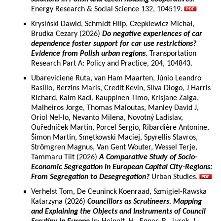
Energy Research & Social Science 132, 104519.
Krysiński Dawid, Schmidt Filip, Czepkiewicz Michał,
Brudka Cezary (2026)
Do negative experiences of car
dependence foster support for car use restrictions?
Evidence from Polish urban regions
. Transportation
Research Part A: Policy and Practice, 204, 104843.
Ubareviciene Ruta, van Ham Maarten, Júnio Leandro
Basílio, Berzins Maris, Credit Kevin, Silva Diogo, J Harris
Richard, Kalm Kadi, Kauppinen Timo, Krisjane Zaiga,
Malheiros Jorge, Thomas Maloutas, Manley David J,
Oriol Nel-lo, Nevanto Milena, Novotný Ladislav,
Ouředníček Martin, Porcel Sergio, Ribardière Antonine,
Šimon Martin, Smętkowski Maciej, Spyrellis Stavros,
Strömgren Magnus, Van Gent Wouter, Wessel Terje,
Tammaru Tiit (2026)
A Comparative Study of Socio-
Economic Segregation in European Capital City-Regions:
From Segregation to Desegregation?
Urban Studies.
Verhelst Tom, De Ceuninck Koenraad, Szmigiel-Rawska
Katarzyna (2026)
Councillors as Scrutineers. Mapping
and Explaining the Objects and Instruments of Council