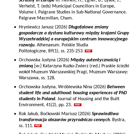
Scrutiny in Europe
In: Heinelt, H., Egner, B., Lysek, J.,
Verhelst, T. (eds) Municipal Councillors in Europe,
Volume I. Palgrave Studies in Sub-National Governance.
Palgrave Macmillan, Cham.
Hryniewicz Janusz (2026)
Długofalowe zmiany
gospodarcze a dystans kulturowy między krajami Grupy
Wyszehradzkiej a europejskim centrum innowacyjnego
rozwoju
. Athenaeum. Polskie Studia
Politologiczne, 89(1), ss. 235-253.
Orchowska Justyna (2026)
Między autentycznością i
zmianą
[w:] Katarzyna Kuzko-Zwierz (red.) Praskie ścieżki
wokół Muzeum Warszawskiej Pragi, Muzeum Warszawy:
Warszawa, ss. 128.
Orchowska Justyna, Wróblewska Nina (2026)
Between
student life and adulthood: housing experiences of PhD
students in Poland
. Journal of Housing and the Built
Environment, 41(2), pp. 23.
Rok Jakub, Boćkowski Mariusz (2026)
Sprawiedliwa
transformacja obszarów przyrodniczo cennych
. Bystra,
ss. 111.