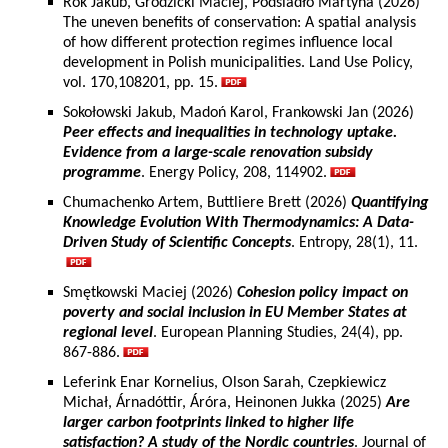
Rok Jakub, Grodzicki Maciej, Podsiadło Martyna (2026)
The uneven benefits of conservation: A spatial analysis
of how different protection regimes influence local
development in Polish municipalities. Land Use Policy,
vol. 170,108201, pp. 15.
Sokołowski Jakub, Madoń Karol, Frankowski Jan (2026)
Peer effects and inequalities in technology uptake.
Evidence from a large-scale renovation subsidy
programme
. Energy Policy, 208, 114902.
Chumachenko Artem, Buttliere Brett (2026)
Quantifying
Knowledge Evolution With Thermodynamics: A Data-
Driven Study of Scientific Concepts
. Entropy, 28(1), 11.
Smętkowski Maciej (2026)
Cohesion policy impact on
poverty and social inclusion in EU Member States at
regional level
. European Planning Studies, 24(4), pp.
867-886.
Leferink Enar Kornelius, Olson Sarah, Czepkiewicz
Michał, Árnadóttir, Áróra, Heinonen Jukka (2025)
Are
larger carbon footprints linked to higher life
satisfaction? A study of the Nordic countries
. Journal of