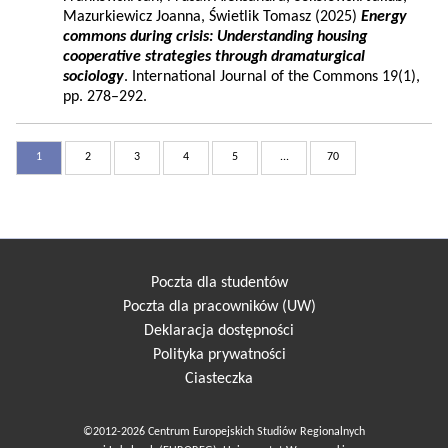
Mazurkiewicz Joanna, Świetlik Tomasz (2025)
Energy
commons during crisis: Understanding housing
cooperative strategies through dramaturgical
sociology
. International Journal of the Commons 19(1),
pp. 278–292.
1
2
3
4
5
...
70
Poczta dla studentów
Poczta dla pracowników (UW)
Deklaracja dostępności
Polityka prywatności
Ciasteczka
©2012-2026 Centrum Europejskich Studiów Regionalnych