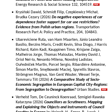
Energy Research & Social Science 132, 104519.
Krysiński Dawid, Schmidt Filip, Czepkiewicz Michał,
Brudka Cezary (2026)
Do negative experiences of car
dependence foster support for car use restrictions?
Evidence from Polish urban regions
. Transportation
Research Part A: Policy and Practice, 204, 104843.
Ubareviciene Ruta, van Ham Maarten, Júnio Leandro
Basílio, Berzins Maris, Credit Kevin, Silva Diogo, J Harris
Richard, Kalm Kadi, Kauppinen Timo, Krisjane Zaiga,
Malheiros Jorge, Thomas Maloutas, Manley David J,
Oriol Nel-lo, Nevanto Milena, Novotný Ladislav,
Ouředníček Martin, Porcel Sergio, Ribardière Antonine,
Šimon Martin, Smętkowski Maciej, Spyrellis Stavros,
Strömgren Magnus, Van Gent Wouter, Wessel Terje,
Tammaru Tiit (2026)
A Comparative Study of Socio-
Economic Segregation in European Capital City-Regions:
From Segregation to Desegregation?
Urban Studies.
Verhelst Tom, De Ceuninck Koenraad, Szmigiel-Rawska
Katarzyna (2026)
Councillors as Scrutineers. Mapping
and Explaining the Objects and Instruments of Council