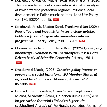
Rok Jakub, Grodzicki Maciej, Podsiadło Martyna (2026)
The uneven benefits of conservation: A spatial analysis
of how different protection regimes influence local
development in Polish municipalities. Land Use Policy,
vol. 170,108201, pp. 15.
Sokołowski Jakub, Madoń Karol, Frankowski Jan (2026)
Peer effects and inequalities in technology uptake.
Evidence from a large-scale renovation subsidy
programme
. Energy Policy, 208, 114902.
Chumachenko Artem, Buttliere Brett (2026)
Quantifying
Knowledge Evolution With Thermodynamics: A Data-
Driven Study of Scientific Concepts
. Entropy, 28(1), 11.
Smętkowski Maciej (2026)
Cohesion policy impact on
poverty and social inclusion in EU Member States at
regional level
. European Planning Studies, 24(4), pp.
867-886.
Leferink Enar Kornelius, Olson Sarah, Czepkiewicz
Michał, Árnadóttir, Áróra, Heinonen Jukka (2025)
Are
larger carbon footprints linked to higher life
satisfaction? A study of the Nordic countries
. Journal of