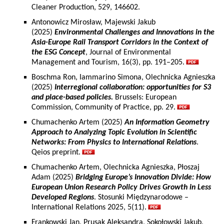
Cleaner Production, 529, 146602.
Antonowicz Mirosław, Majewski Jakub
(2025)
Environmental Challenges and Innovations in the
Asia-Europe Rail Transport Corridors in the Context of
the ESG Concept
, Journal of Environmental
Management and Tourism, 16(3), pp. 191–205.
Boschma Ron, Iammarino Simona, Olechnicka Agnieszka
(2025)
Interregional collaboration: opportunities for S3
and place-based policies.
Brussels: European
Commission, Community of Practice, pp. 29.
Chumachenko Artem (2025)
An Information Geometry
Approach to Analyzing Topic Evolution in Scientific
Networks: From Physics to International Relations
.
Qeios preprint.
Chumachenko Artem, Olechnicka Agnieszka, Płoszaj
Adam (2025)
Bridging Europe’s Innovation Divide: How
European Union Research Policy Drives Growth in Less
Developed Regions
. Stosunki Międzynarodowe –
International Relations 2025, 5(11).
Frankowski Jan, Prusak Aleksandra, Sokołowski Jakub,