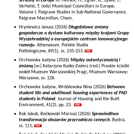
Scrutiny in Europe
In: Heinelt, H., Egner, B., Lysek, J.,
Verhelst, T. (eds) Municipal Councillors in Europe,
Volume I. Palgrave Studies in Sub-National Governance.
Palgrave Macmillan, Cham.
Hryniewicz Janusz (2026)
Długofalowe zmiany
gospodarcze a dystans kulturowy między krajami Grupy
Wyszehradzkiej a europejskim centrum innowacyjnego
rozwoju
. Athenaeum. Polskie Studia
Politologiczne, 89(1), ss. 235-253.
Orchowska Justyna (2026)
Między autentycznością i
zmianą
[w:] Katarzyna Kuzko-Zwierz (red.) Praskie ścieżki
wokół Muzeum Warszawskiej Pragi, Muzeum Warszawy:
Warszawa, ss. 128.
Orchowska Justyna, Wróblewska Nina (2026)
Between
student life and adulthood: housing experiences of PhD
students in Poland
. Journal of Housing and the Built
Environment, 41(2), pp. 23.
Rok Jakub, Boćkowski Mariusz (2026)
Sprawiedliwa
transformacja obszarów przyrodniczo cennych
. Bystra,
ss. 111.