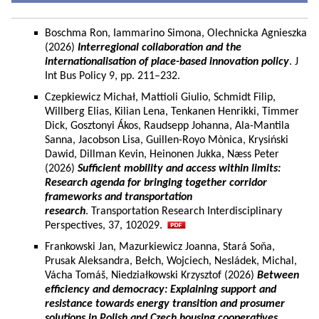
Boschma Ron, Iammarino Simona, Olechnicka Agnieszka
(2026)
Interregional collaboration and the
internationalisation of place-based innovation policy
. J
Int Bus Policy 9, pp. 211–232.
Czepkiewicz Michał, Mattioli Giulio, Schmidt Filip,
Willberg Elias, Kilian Lena, Tenkanen Henrikki, Timmer
Dick, Gosztonyi Ákos, Raudsepp Johanna, Ala-Mantila
Sanna, Jacobson Lisa, Guillen-Royo Mònica, Krysiński
Dawid, Dillman Kevin, Heinonen Jukka, Næss Peter
(2026)
Sufficient mobility and access within limits:
Research agenda for bringing together corridor
frameworks and transportation
research
. Transportation Research Interdisciplinary
Perspectives, 37, 102029.
Frankowski Jan, Mazurkiewicz Joanna, Stará Soňa,
Prusak Aleksandra, Bełch, Wojciech, Nesládek, Michal,
Vácha Tomáš, Niedziałkowski Krzysztof (2026)
Between
efficiency and democracy: Explaining support and
resistance towards energy transition and prosumer
solutions in Polish and Czech housing cooperatives.