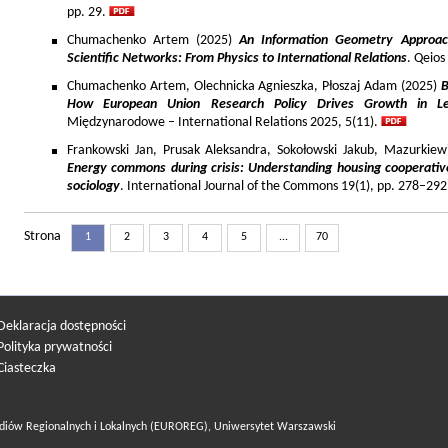
pp. 29.
Chumachenko Artem (2025)
An Information Geometry Approach
Scientific Networks: From Physics to International Relations
. Qeios
Chumachenko Artem, Olechnicka Agnieszka, Płoszaj Adam (2025)
B
How European Union Research Policy Drives Growth in Le
Międzynarodowe – International Relations 2025, 5(11).
Frankowski Jan, Prusak Aleksandra, Sokołowski Jakub, Mazurkiew
Energy commons during crisis: Understanding housing cooperativ
sociology
. International Journal of the Commons 19(1), pp. 278–292
Strona
1
2
3
4
5
...
70
Deklaracja dostępności
Polityka prywatności
Ciasteczka
diów Regionalnych i Lokalnych (EUROREG), Uniwersytet Warszawski