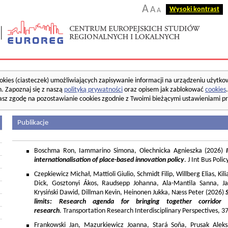
A
A
Wysoki kontrast
A
okies (ciasteczek) umożliwiających zapisywanie informacji na urządzeniu użytko
. Zapoznaj się z naszą
polityką prywatności
oraz opisem jak zablokować
cookies
asz zgodę na pozostawianie cookies zgodnie z Twoimi bieżącymi ustawieniami pr
Publikacje
Boschma Ron, Iammarino Simona, Olechnicka Agnieszka (2026)
I
internationalisation of place-based innovation policy
. J Int Bus Poli
Czepkiewicz Michał, Mattioli Giulio, Schmidt Filip, Willberg Elias, K
Dick, Gosztonyi Ákos, Raudsepp Johanna, Ala-Mantila Sanna, Ja
Krysiński Dawid, Dillman Kevin, Heinonen Jukka, Næss Peter (2026)
limits: Research agenda for bringing together corridor
research
. Transportation Research Interdisciplinary Perspectives, 
Frankowski Jan, Mazurkiewicz Joanna, Stará Soňa, Prusak Aleks