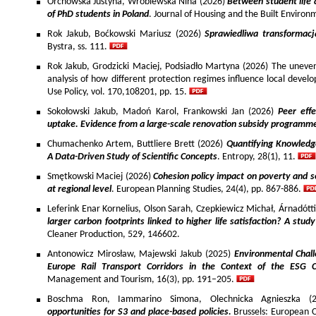
Orchowska Justyna, Wróblewska Nina (2026)
Between student life 
of PhD students in Poland
. Journal of Housing and the Built Environ
Rok Jakub, Boćkowski Mariusz (2026)
Sprawiedliwa transformac
Bystra, ss. 111.
Rok Jakub, Grodzicki Maciej, Podsiadło Martyna (2026) The uneven 
analysis of how different protection regimes influence local develo
Use Policy, vol. 170,108201, pp. 15.
Sokołowski Jakub, Madoń Karol, Frankowski Jan (2026)
Peer effe
uptake. Evidence from a large-scale renovation subsidy programm
Chumachenko Artem, Buttliere Brett (2026)
Quantifying Knowledg
A Data-Driven Study of Scientific Concepts
. Entropy, 28(1), 11.
Smętkowski Maciej (2026)
Cohesion policy impact on poverty and s
at regional level
. European Planning Studies, 24(4), pp. 867-886.
Leferink Enar Kornelius, Olson Sarah, Czepkiewicz Michał, Árnadótt
larger carbon footprints linked to higher life satisfaction? A stud
Cleaner Production, 529, 146602.
Antonowicz Mirosław, Majewski Jakub (2025)
Environmental Chall
Europe Rail Transport Corridors in the Context of the ESG 
Management and Tourism, 16(3), pp. 191–205.
Boschma Ron, Iammarino Simona, Olechnicka Agnieszka (2
opportunities for S3 and place-based policies.
Brussels: European 