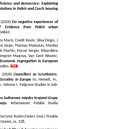
iciency and democracy: Explaining
lutions in Polish and Czech housing
y (2026)
Do negative experiences of
s? Evidence from Polish urban
 104843.
 Maris, Credit Kevin, Silva Diogo, J
iros Jorge, Thomas Maloutas, Manley
k Martin, Porcel Sergio, Ribardière
Strömgren Magnus, Van Gent Wouter,
-Economic Segregation in European
udies.
a (2026)
Councillors as Scrutineers.
Scrutiny in Europe
In: Heinelt, H.,
pe, Volume I. Palgrave Studies in Sub-
ns kulturowy między krajami Grupy
woju
. Athenaeum. Polskie Studia
tarzyna Kuzko-Zwierz (red.) Praskie
szawa, ss. 128.