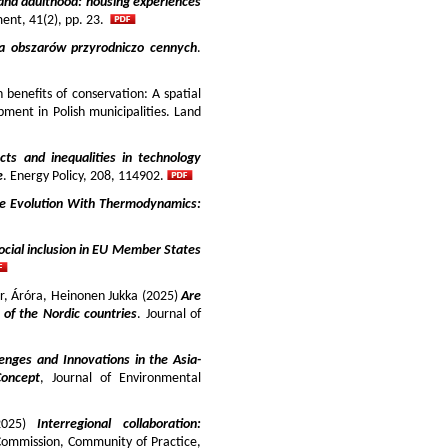
and adulthood: housing experiences
ment, 41(2), pp. 23.
ja obszarów przyrodniczo cennych
.
benefits of conservation: A spatial
pment in Polish municipalities. Land
cts and inequalities in technology
e
. Energy Policy, 208, 114902.
e Evolution With Thermodynamics:
ocial inclusion in EU Member States
ir, Áróra, Heinonen Jukka (2025)
Are
y of the Nordic countries
. Journal of
enges and Innovations in the Asia-
Concept
, Journal of Environmental
025)
Interregional collaboration:
Commission, Community of Practice,