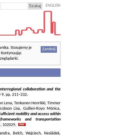
ENGLISH
wnika. Stosujemy je
Zamknij
. Kontynuując
zeglądarki.
nterregional collaboration and the
cy 9, pp. 211–232.
ilian Lena, Tenkanen Henrikki, Timmer
cobson Lisa, Guillen-Royo Mònica,
Sufficient mobility and access within
 frameworks and transportation
37, 102029.
andra, Bełch, Wojciech, Nesládek,