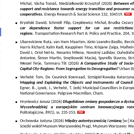
Michal, Vácha Tomáš, Niedziałkowski Krzysztof (2026)
Between eff
support and resistance towards energy transition and prosumer so
cooperatives.
Energy Research & Social Science 132, 104519.
Krysiński Dawid, Schmidt Filip, Czepkiewicz Michał, Brudka Cezar
car dependence foster support for car use restriction
regions
. Transportation Research Part A: Policy and Practice, 204,
Ubareviciene Ruta, van Ham Maarten, Júnio Leandro Basílio, Berzins
Harris Richard, Kalm Kadi, Kauppinen Timo, Krisjane Zaiga, Malhe
David J, Oriol Nel-lo, Nevanto Milena, Novotný Ladislav, Ouředníče
Antonine, Šimon Martin, Smętkowski Maciej, Spyrellis Stavros, 
Wessel Terje, Tammaru Tiit (2026)
A Comparative Study of Socio
Capital City-Regions: From Segregation to Desegregation?
Urban St
Verhelst Tom, De Ceuninck Koenraad, Szmigiel-Rawska Katarzyn
Mapping and Explaining the Objects and Instruments of Council 
Egner, B., Lysek, J., Verhelst, T. (eds) Municipal Councillors in Euro
National Governance. Palgrave Macmillan, Cham.
Hryniewicz Janusz (2026)
Długofalowe zmiany gospodarcze a dysta
Wyszehradzkiej a europejskim centrum innowacyjnego roz
Politologiczne, 89(1), ss. 235-253.
Orchowska Justyna (2026)
Między autentycznością i zmianą
[w:] Ka
ścieżki wokół Muzeum Warszawskiej Pragi, Muzeum Warszawy: War