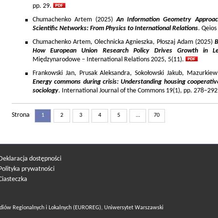
pp. 29.
Chumachenko Artem (2025)
An Information Geometry Approach
Scientific Networks: From Physics to International Relations
. Qeios
Chumachenko Artem, Olechnicka Agnieszka, Płoszaj Adam (2025)
B
How European Union Research Policy Drives Growth in Le
Międzynarodowe – International Relations 2025, 5(11).
Frankowski Jan, Prusak Aleksandra, Sokołowski Jakub, Mazurkiew
Energy commons during crisis: Understanding housing cooperativ
sociology
. International Journal of the Commons 19(1), pp. 278–292
Strona
1
2
3
4
5
...
70
Deklaracja dostępności
Polityka prywatności
Ciasteczka
diów Regionalnych i Lokalnych (EUROREG), Uniwersytet Warszawski