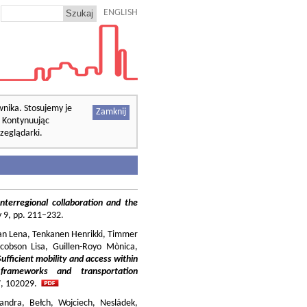
ENGLISH
wnika. Stosujemy je
Zamknij
. Kontynuując
zeglądarki.
nterregional collaboration and the
cy 9, pp. 211–232.
ilian Lena, Tenkanen Henrikki, Timmer
cobson Lisa, Guillen-Royo Mònica,
Sufficient mobility and access within
 frameworks and transportation
37, 102029.
andra, Bełch, Wojciech, Nesládek,