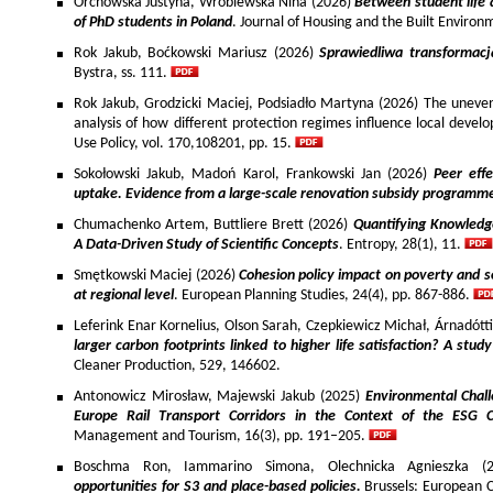
Orchowska Justyna, Wróblewska Nina (2026)
Between student life 
of PhD students in Poland
. Journal of Housing and the Built Environ
Rok Jakub, Boćkowski Mariusz (2026)
Sprawiedliwa transformac
Bystra, ss. 111.
Rok Jakub, Grodzicki Maciej, Podsiadło Martyna (2026) The uneven 
analysis of how different protection regimes influence local develo
Use Policy, vol. 170,108201, pp. 15.
Sokołowski Jakub, Madoń Karol, Frankowski Jan (2026)
Peer effe
uptake. Evidence from a large-scale renovation subsidy programm
Chumachenko Artem, Buttliere Brett (2026)
Quantifying Knowledg
A Data-Driven Study of Scientific Concepts
. Entropy, 28(1), 11.
Smętkowski Maciej (2026)
Cohesion policy impact on poverty and s
at regional level
. European Planning Studies, 24(4), pp. 867-886.
Leferink Enar Kornelius, Olson Sarah, Czepkiewicz Michał, Árnadótt
larger carbon footprints linked to higher life satisfaction? A stud
Cleaner Production, 529, 146602.
Antonowicz Mirosław, Majewski Jakub (2025)
Environmental Chall
Europe Rail Transport Corridors in the Context of the ESG 
Management and Tourism, 16(3), pp. 191–205.
Boschma Ron, Iammarino Simona, Olechnicka Agnieszka (2
opportunities for S3 and place-based policies.
Brussels: European 