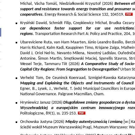
Michal, Vácha Tomáš, Niedziałkowski Krzysztof (2026)
Between eff
support and resistance towards energy transition and prosumer so
cooperatives.
Energy Research & Social Science 132, 104519.
Krysiński Dawid, Schmidt Filip, Czepkiewicz Michał, Brudka Cezar
car dependence foster support for car use restriction
regions
. Transportation Research Part A: Policy and Practice, 204,
Ubareviciene Ruta, van Ham Maarten, Júnio Leandro Basílio, Berzins
Harris Richard, Kalm Kadi, Kauppinen Timo, Krisjane Zaiga, Malhe
David J, Oriol Nel-lo, Nevanto Milena, Novotný Ladislav, Ouředníče
Antonine, Šimon Martin, Smętkowski Maciej, Spyrellis Stavros, 
Wessel Terje, Tammaru Tiit (2026)
A Comparative Study of Socio
Capital City-Regions: From Segregation to Desegregation?
Urban St
Verhelst Tom, De Ceuninck Koenraad, Szmigiel-Rawska Katarzyn
Mapping and Explaining the Objects and Instruments of Council 
Egner, B., Lysek, J., Verhelst, T. (eds) Municipal Councillors in Euro
National Governance. Palgrave Macmillan, Cham.
Hryniewicz Janusz (2026)
Długofalowe zmiany gospodarcze a dysta
Wyszehradzkiej a europejskim centrum innowacyjnego roz
Politologiczne, 89(1), ss. 235-253.
Orchowska Justyna (2026)
Między autentycznością i zmianą
[w:] Ka
ścieżki wokół Muzeum Warszawskiej Pragi, Muzeum Warszawy: War