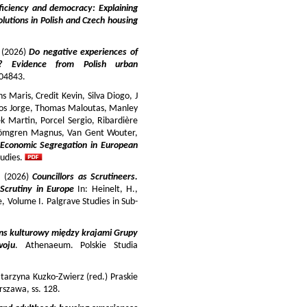
iciency and democracy: Explaining
lutions in Polish and Czech housing
y (2026)
Do negative experiences of
s? Evidence from Polish urban
 104843.
 Maris, Credit Kevin, Silva Diogo, J
iros Jorge, Thomas Maloutas, Manley
k Martin, Porcel Sergio, Ribardière
Strömgren Magnus, Van Gent Wouter,
-Economic Segregation in European
udies.
a (2026)
Councillors as Scrutineers.
Scrutiny in Europe
In: Heinelt, H.,
pe, Volume I. Palgrave Studies in Sub-
ns kulturowy między krajami Grupy
woju
. Athenaeum. Polskie Studia
tarzyna Kuzko-Zwierz (red.) Praskie
szawa, ss. 128.