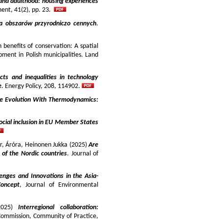
and adulthood: housing experiences
ment, 41(2), pp. 23.
ja obszarów przyrodniczo cennych
.
benefits of conservation: A spatial
pment in Polish municipalities. Land
cts and inequalities in technology
e
. Energy Policy, 208, 114902.
e Evolution With Thermodynamics:
ocial inclusion in EU Member States
ir, Áróra, Heinonen Jukka (2025)
Are
y of the Nordic countries
. Journal of
enges and Innovations in the Asia-
Concept
, Journal of Environmental
025)
Interregional collaboration:
Commission, Community of Practice,