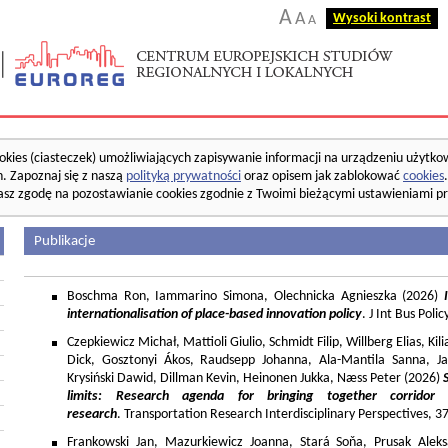
A
A
Wysoki kontrast
A
okies (ciasteczek) umożliwiających zapisywanie informacji na urządzeniu użytko
. Zapoznaj się z naszą
polityką prywatności
oraz opisem jak zablokować
cookies
asz zgodę na pozostawianie cookies zgodnie z Twoimi bieżącymi ustawieniami pr
Publikacje
Boschma Ron, Iammarino Simona, Olechnicka Agnieszka (2026)
I
internationalisation of place-based innovation policy
. J Int Bus Poli
Czepkiewicz Michał, Mattioli Giulio, Schmidt Filip, Willberg Elias, K
Dick, Gosztonyi Ákos, Raudsepp Johanna, Ala-Mantila Sanna, Ja
Krysiński Dawid, Dillman Kevin, Heinonen Jukka, Næss Peter (2026)
limits: Research agenda for bringing together corridor
research
. Transportation Research Interdisciplinary Perspectives, 
Frankowski Jan, Mazurkiewicz Joanna, Stará Soňa, Prusak Aleks