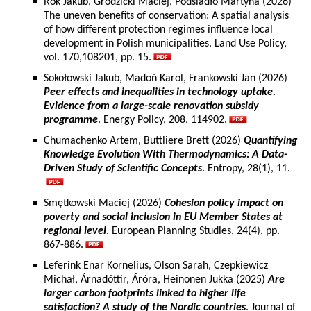
Rok Jakub, Grodzicki Maciej, Podsiadło Martyna (2026)
The uneven benefits of conservation: A spatial analysis
of how different protection regimes influence local
development in Polish municipalities. Land Use Policy,
vol. 170,108201, pp. 15.
Sokołowski Jakub, Madoń Karol, Frankowski Jan (2026)
Peer effects and inequalities in technology uptake.
Evidence from a large-scale renovation subsidy
programme
. Energy Policy, 208, 114902.
Chumachenko Artem, Buttliere Brett (2026)
Quantifying
Knowledge Evolution With Thermodynamics: A Data-
Driven Study of Scientific Concepts
. Entropy, 28(1), 11.
Smętkowski Maciej (2026)
Cohesion policy impact on
poverty and social inclusion in EU Member States at
regional level
. European Planning Studies, 24(4), pp.
867-886.
Leferink Enar Kornelius, Olson Sarah, Czepkiewicz
Michał, Árnadóttir, Áróra, Heinonen Jukka (2025)
Are
larger carbon footprints linked to higher life
satisfaction? A study of the Nordic countries
. Journal of