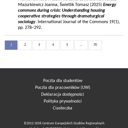
Mazurkiewicz Joanna, Świetlik Tomasz (2025)
Energy
commons during crisis: Understanding housing
cooperative strategies through dramaturgical
sociology
. International Journal of the Commons 19(1),
pp. 278–292.
1
2
3
4
5
...
70
Poczta dla studentów
Poczta dla pracowników (UW)
Deklaracja dostępności
Polityka prywatności
Ciasteczka
©2012-2026 Centrum Europejskich Studiów Regionalnych