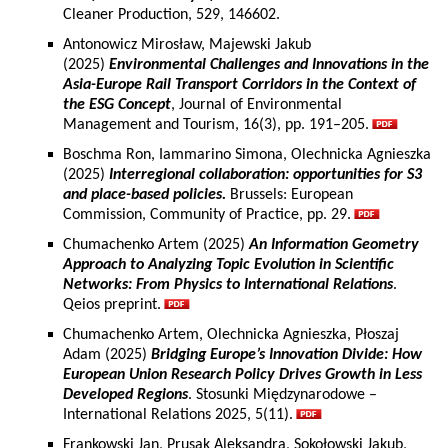
Cleaner Production, 529, 146602.
Antonowicz Mirosław, Majewski Jakub
(2025)
Environmental Challenges and Innovations in the
Asia-Europe Rail Transport Corridors in the Context of
the ESG Concept
, Journal of Environmental
Management and Tourism, 16(3), pp. 191–205.
Boschma Ron, Iammarino Simona, Olechnicka Agnieszka
(2025)
Interregional collaboration: opportunities for S3
and place-based policies.
Brussels: European
Commission, Community of Practice, pp. 29.
Chumachenko Artem (2025)
An Information Geometry
Approach to Analyzing Topic Evolution in Scientific
Networks: From Physics to International Relations
.
Qeios preprint.
Chumachenko Artem, Olechnicka Agnieszka, Płoszaj
Adam (2025)
Bridging Europe’s Innovation Divide: How
European Union Research Policy Drives Growth in Less
Developed Regions
. Stosunki Międzynarodowe –
International Relations 2025, 5(11).
Frankowski Jan, Prusak Aleksandra, Sokołowski Jakub,