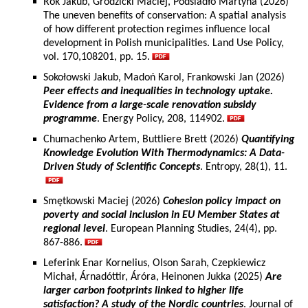
Rok Jakub, Grodzicki Maciej, Podsiadło Martyna (2026)
The uneven benefits of conservation: A spatial analysis
of how different protection regimes influence local
development in Polish municipalities. Land Use Policy,
vol. 170,108201, pp. 15.
Sokołowski Jakub, Madoń Karol, Frankowski Jan (2026)
Peer effects and inequalities in technology uptake.
Evidence from a large-scale renovation subsidy
programme
. Energy Policy, 208, 114902.
Chumachenko Artem, Buttliere Brett (2026)
Quantifying
Knowledge Evolution With Thermodynamics: A Data-
Driven Study of Scientific Concepts
. Entropy, 28(1), 11.
Smętkowski Maciej (2026)
Cohesion policy impact on
poverty and social inclusion in EU Member States at
regional level
. European Planning Studies, 24(4), pp.
867-886.
Leferink Enar Kornelius, Olson Sarah, Czepkiewicz
Michał, Árnadóttir, Áróra, Heinonen Jukka (2025)
Are
larger carbon footprints linked to higher life
satisfaction? A study of the Nordic countries
. Journal of