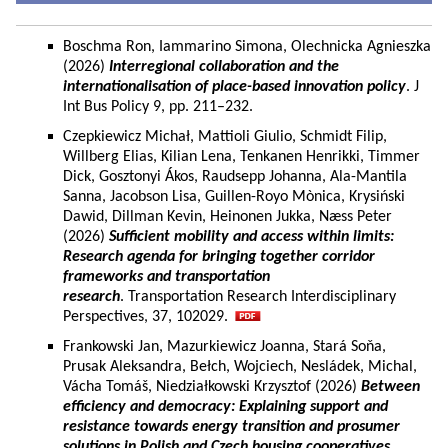
Boschma Ron, Iammarino Simona, Olechnicka Agnieszka
(2026)
Interregional collaboration and the
internationalisation of place-based innovation policy
. J
Int Bus Policy 9, pp. 211–232.
Czepkiewicz Michał, Mattioli Giulio, Schmidt Filip,
Willberg Elias, Kilian Lena, Tenkanen Henrikki, Timmer
Dick, Gosztonyi Ákos, Raudsepp Johanna, Ala-Mantila
Sanna, Jacobson Lisa, Guillen-Royo Mònica, Krysiński
Dawid, Dillman Kevin, Heinonen Jukka, Næss Peter
(2026)
Sufficient mobility and access within limits:
Research agenda for bringing together corridor
frameworks and transportation
research
. Transportation Research Interdisciplinary
Perspectives, 37, 102029.
Frankowski Jan, Mazurkiewicz Joanna, Stará Soňa,
Prusak Aleksandra, Bełch, Wojciech, Nesládek, Michal,
Vácha Tomáš, Niedziałkowski Krzysztof (2026)
Between
efficiency and democracy: Explaining support and
resistance towards energy transition and prosumer
solutions in Polish and Czech housing cooperatives.