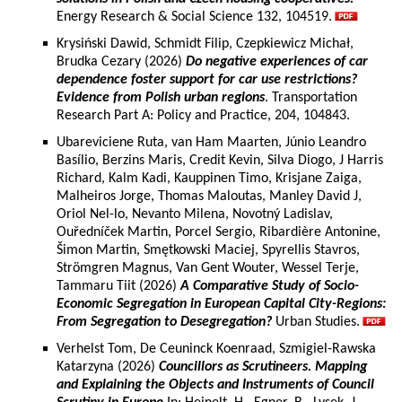
Energy Research & Social Science 132, 104519.
Krysiński Dawid, Schmidt Filip, Czepkiewicz Michał,
Brudka Cezary (2026)
Do negative experiences of car
dependence foster support for car use restrictions?
Evidence from Polish urban regions
. Transportation
Research Part A: Policy and Practice, 204, 104843.
Ubareviciene Ruta, van Ham Maarten, Júnio Leandro
Basílio, Berzins Maris, Credit Kevin, Silva Diogo, J Harris
Richard, Kalm Kadi, Kauppinen Timo, Krisjane Zaiga,
Malheiros Jorge, Thomas Maloutas, Manley David J,
Oriol Nel-lo, Nevanto Milena, Novotný Ladislav,
Ouředníček Martin, Porcel Sergio, Ribardière Antonine,
Šimon Martin, Smętkowski Maciej, Spyrellis Stavros,
Strömgren Magnus, Van Gent Wouter, Wessel Terje,
Tammaru Tiit (2026)
A Comparative Study of Socio-
Economic Segregation in European Capital City-Regions:
From Segregation to Desegregation?
Urban Studies.
Verhelst Tom, De Ceuninck Koenraad, Szmigiel-Rawska
Katarzyna (2026)
Councillors as Scrutineers. Mapping
and Explaining the Objects and Instruments of Council