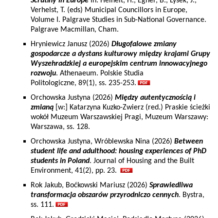
Scrutiny in Europe
In: Heinelt, H., Egner, B., Lysek, J.,
Verhelst, T. (eds) Municipal Councillors in Europe,
Volume I. Palgrave Studies in Sub-National Governance.
Palgrave Macmillan, Cham.
Hryniewicz Janusz (2026)
Długofalowe zmiany
gospodarcze a dystans kulturowy między krajami Grupy
Wyszehradzkiej a europejskim centrum innowacyjnego
rozwoju
. Athenaeum. Polskie Studia
Politologiczne, 89(1), ss. 235-253.
Orchowska Justyna (2026)
Między autentycznością i
zmianą
[w:] Katarzyna Kuzko-Zwierz (red.) Praskie ścieżki
wokół Muzeum Warszawskiej Pragi, Muzeum Warszawy:
Warszawa, ss. 128.
Orchowska Justyna, Wróblewska Nina (2026)
Between
student life and adulthood: housing experiences of PhD
students in Poland
. Journal of Housing and the Built
Environment, 41(2), pp. 23.
Rok Jakub, Boćkowski Mariusz (2026)
Sprawiedliwa
transformacja obszarów przyrodniczo cennych
. Bystra,
ss. 111.