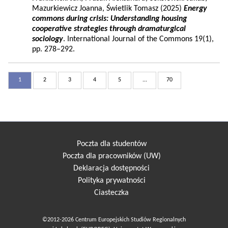
Mazurkiewicz Joanna, Świetlik Tomasz (2025)
Energy
commons during crisis: Understanding housing
cooperative strategies through dramaturgical
sociology
. International Journal of the Commons 19(1),
pp. 278–292.
1
2
3
4
5
...
70
Poczta dla studentów
Poczta dla pracowników (UW)
Deklaracja dostępności
Polityka prywatności
Ciasteczka
©2012-2026 Centrum Europejskich Studiów Regionalnych