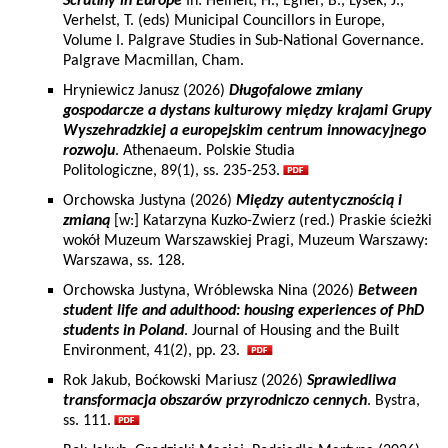
Scrutiny in Europe
In: Heinelt, H., Egner, B., Lysek, J.,
Verhelst, T. (eds) Municipal Councillors in Europe,
Volume I. Palgrave Studies in Sub-National Governance.
Palgrave Macmillan, Cham.
Hryniewicz Janusz (2026)
Długofalowe zmiany
gospodarcze a dystans kulturowy między krajami Grupy
Wyszehradzkiej a europejskim centrum innowacyjnego
rozwoju
. Athenaeum. Polskie Studia
Politologiczne, 89(1), ss. 235-253.
Orchowska Justyna (2026)
Między autentycznością i
zmianą
[w:] Katarzyna Kuzko-Zwierz (red.) Praskie ścieżki
wokół Muzeum Warszawskiej Pragi, Muzeum Warszawy:
Warszawa, ss. 128.
Orchowska Justyna, Wróblewska Nina (2026)
Between
student life and adulthood: housing experiences of PhD
students in Poland
. Journal of Housing and the Built
Environment, 41(2), pp. 23.
Rok Jakub, Boćkowski Mariusz (2026)
Sprawiedliwa
transformacja obszarów przyrodniczo cennych
. Bystra,
ss. 111.