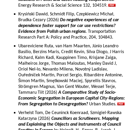
Energy Research & Social Science 132, 104519.
Krysiński Dawid, Schmidt Filip, Czepkiewicz Michał,
Brudka Cezary (2026)
Do negative experiences of car
dependence foster support for car use restrictions?
Evidence from Polish urban regions
. Transportation
Research Part A: Policy and Practice, 204, 104843.
Ubareviciene Ruta, van Ham Maarten, Júnio Leandro
Basílio, Berzins Maris, Credit Kevin, Silva Diogo, J Harris
Richard, Kalm Kadi, Kauppinen Timo, Krisjane Zaiga,
Malheiros Jorge, Thomas Maloutas, Manley David J,
Oriol Nel-lo, Nevanto Milena, Novotný Ladislav,
Ouředníček Martin, Porcel Sergio, Ribardière Antonine,
Šimon Martin, Smętkowski Maciej, Spyrellis Stavros,
Strömgren Magnus, Van Gent Wouter, Wessel Terje,
Tammaru Tiit (2026)
A Comparative Study of Socio-
Economic Segregation in European Capital City-Regions:
From Segregation to Desegregation?
Urban Studies.
Verhelst Tom, De Ceuninck Koenraad, Szmigiel-Rawska
Katarzyna (2026)
Councillors as Scrutineers. Mapping
and Explaining the Objects and Instruments of Council