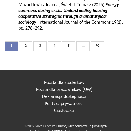
Mazurkiewicz Joanna, Świetlik Tomasz (2025)
Energy
commons during crisis: Understanding housing
cooperative strategies through dramaturgical
sociology
. International Journal of the Commons 19(1),
pp. 278–292.
1
2
3
4
5
...
70
Poczta dla studentów
Poczta dla pracowników (UW)
Deklaracja dostępności
Polityka prywatności
Ciasteczka
©2012-2026 Centrum Europejskich Studiów Regionalnych