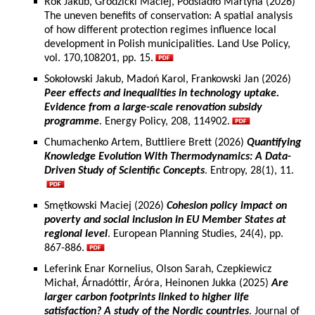
Rok Jakub, Grodzicki Maciej, Podsiadło Martyna (2026)
The uneven benefits of conservation: A spatial analysis
of how different protection regimes influence local
development in Polish municipalities. Land Use Policy,
vol. 170,108201, pp. 15.
Sokołowski Jakub, Madoń Karol, Frankowski Jan (2026)
Peer effects and inequalities in technology uptake.
Evidence from a large-scale renovation subsidy
programme
. Energy Policy, 208, 114902.
Chumachenko Artem, Buttliere Brett (2026)
Quantifying
Knowledge Evolution With Thermodynamics: A Data-
Driven Study of Scientific Concepts
. Entropy, 28(1), 11.
Smętkowski Maciej (2026)
Cohesion policy impact on
poverty and social inclusion in EU Member States at
regional level
. European Planning Studies, 24(4), pp.
867-886.
Leferink Enar Kornelius, Olson Sarah, Czepkiewicz
Michał, Árnadóttir, Áróra, Heinonen Jukka (2025)
Are
larger carbon footprints linked to higher life
satisfaction? A study of the Nordic countries
. Journal of