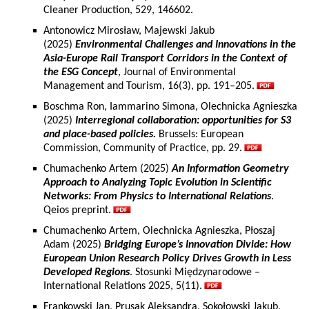
Cleaner Production, 529, 146602.
Antonowicz Mirosław, Majewski Jakub
(2025)
Environmental Challenges and Innovations in the
Asia-Europe Rail Transport Corridors in the Context of
the ESG Concept
, Journal of Environmental
Management and Tourism, 16(3), pp. 191–205.
Boschma Ron, Iammarino Simona, Olechnicka Agnieszka
(2025)
Interregional collaboration: opportunities for S3
and place-based policies.
Brussels: European
Commission, Community of Practice, pp. 29.
Chumachenko Artem (2025)
An Information Geometry
Approach to Analyzing Topic Evolution in Scientific
Networks: From Physics to International Relations
.
Qeios preprint.
Chumachenko Artem, Olechnicka Agnieszka, Płoszaj
Adam (2025)
Bridging Europe’s Innovation Divide: How
European Union Research Policy Drives Growth in Less
Developed Regions
. Stosunki Międzynarodowe –
International Relations 2025, 5(11).
Frankowski Jan, Prusak Aleksandra, Sokołowski Jakub,