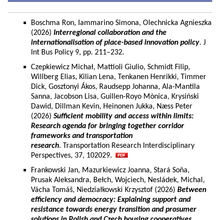
Boschma Ron, Iammarino Simona, Olechnicka Agnieszka
(2026)
Interregional collaboration and the
internationalisation of place-based innovation policy
. J
Int Bus Policy 9, pp. 211–232.
Czepkiewicz Michał, Mattioli Giulio, Schmidt Filip,
Willberg Elias, Kilian Lena, Tenkanen Henrikki, Timmer
Dick, Gosztonyi Ákos, Raudsepp Johanna, Ala-Mantila
Sanna, Jacobson Lisa, Guillen-Royo Mònica, Krysiński
Dawid, Dillman Kevin, Heinonen Jukka, Næss Peter
(2026)
Sufficient mobility and access within limits:
Research agenda for bringing together corridor
frameworks and transportation
research
. Transportation Research Interdisciplinary
Perspectives, 37, 102029.
Frankowski Jan, Mazurkiewicz Joanna, Stará Soňa,
Prusak Aleksandra, Bełch, Wojciech, Nesládek, Michal,
Vácha Tomáš, Niedziałkowski Krzysztof (2026)
Between
efficiency and democracy: Explaining support and
resistance towards energy transition and prosumer
solutions in Polish and Czech housing cooperatives.