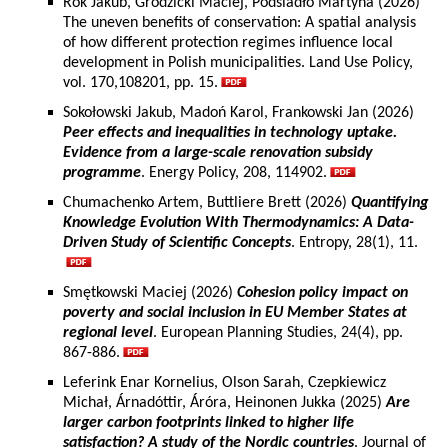
Rok Jakub, Grodzicki Maciej, Podsiadło Martyna (2026)
The uneven benefits of conservation: A spatial analysis
of how different protection regimes influence local
development in Polish municipalities. Land Use Policy,
vol. 170,108201, pp. 15.
Sokołowski Jakub, Madoń Karol, Frankowski Jan (2026)
Peer effects and inequalities in technology uptake.
Evidence from a large-scale renovation subsidy
programme
. Energy Policy, 208, 114902.
Chumachenko Artem, Buttliere Brett (2026)
Quantifying
Knowledge Evolution With Thermodynamics: A Data-
Driven Study of Scientific Concepts
. Entropy, 28(1), 11.
Smętkowski Maciej (2026)
Cohesion policy impact on
poverty and social inclusion in EU Member States at
regional level
. European Planning Studies, 24(4), pp.
867-886.
Leferink Enar Kornelius, Olson Sarah, Czepkiewicz
Michał, Árnadóttir, Áróra, Heinonen Jukka (2025)
Are
larger carbon footprints linked to higher life
satisfaction? A study of the Nordic countries
. Journal of