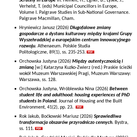
Scrutiny in Europe
In: Heinelt, H., Egner, B., Lysek, J.,
Verhelst, T. (eds) Municipal Councillors in Europe,
Volume I. Palgrave Studies in Sub-National Governance.
Palgrave Macmillan, Cham.
Hryniewicz Janusz (2026)
Długofalowe zmiany
gospodarcze a dystans kulturowy między krajami Grupy
Wyszehradzkiej a europejskim centrum innowacyjnego
rozwoju
. Athenaeum. Polskie Studia
Politologiczne, 89(1), ss. 235-253.
Orchowska Justyna (2026)
Między autentycznością i
zmianą
[w:] Katarzyna Kuzko-Zwierz (red.) Praskie ścieżki
wokół Muzeum Warszawskiej Pragi, Muzeum Warszawy:
Warszawa, ss. 128.
Orchowska Justyna, Wróblewska Nina (2026)
Between
student life and adulthood: housing experiences of PhD
students in Poland
. Journal of Housing and the Built
Environment, 41(2), pp. 23.
Rok Jakub, Boćkowski Mariusz (2026)
Sprawiedliwa
transformacja obszarów przyrodniczo cennych
. Bystra,
ss. 111.