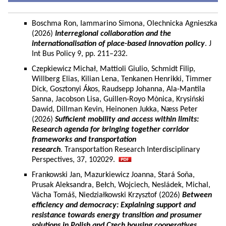
Boschma Ron, Iammarino Simona, Olechnicka Agnieszka
(2026)
Interregional collaboration and the
internationalisation of place-based innovation policy
. J
Int Bus Policy 9, pp. 211–232.
Czepkiewicz Michał, Mattioli Giulio, Schmidt Filip,
Willberg Elias, Kilian Lena, Tenkanen Henrikki, Timmer
Dick, Gosztonyi Ákos, Raudsepp Johanna, Ala-Mantila
Sanna, Jacobson Lisa, Guillen-Royo Mònica, Krysiński
Dawid, Dillman Kevin, Heinonen Jukka, Næss Peter
(2026)
Sufficient mobility and access within limits:
Research agenda for bringing together corridor
frameworks and transportation
research
. Transportation Research Interdisciplinary
Perspectives, 37, 102029.
Frankowski Jan, Mazurkiewicz Joanna, Stará Soňa,
Prusak Aleksandra, Bełch, Wojciech, Nesládek, Michal,
Vácha Tomáš, Niedziałkowski Krzysztof (2026)
Between
efficiency and democracy: Explaining support and
resistance towards energy transition and prosumer
solutions in Polish and Czech housing cooperatives.