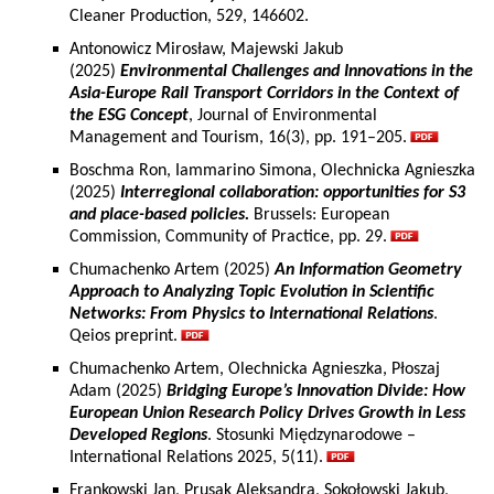
Cleaner Production, 529, 146602.
Antonowicz Mirosław, Majewski Jakub
(2025)
Environmental Challenges and Innovations in the
Asia-Europe Rail Transport Corridors in the Context of
the ESG Concept
, Journal of Environmental
Management and Tourism, 16(3), pp. 191–205.
Boschma Ron, Iammarino Simona, Olechnicka Agnieszka
(2025)
Interregional collaboration: opportunities for S3
and place-based policies.
Brussels: European
Commission, Community of Practice, pp. 29.
Chumachenko Artem (2025)
An Information Geometry
Approach to Analyzing Topic Evolution in Scientific
Networks: From Physics to International Relations
.
Qeios preprint.
Chumachenko Artem, Olechnicka Agnieszka, Płoszaj
Adam (2025)
Bridging Europe’s Innovation Divide: How
European Union Research Policy Drives Growth in Less
Developed Regions
. Stosunki Międzynarodowe –
International Relations 2025, 5(11).
Frankowski Jan, Prusak Aleksandra, Sokołowski Jakub,