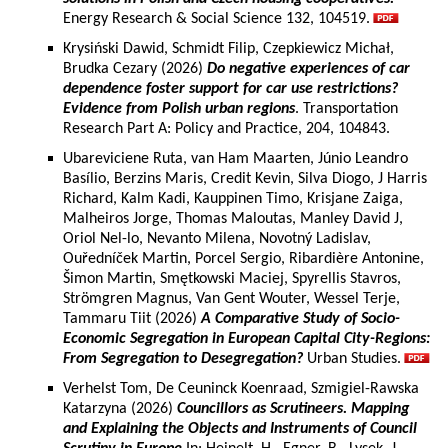
Energy Research & Social Science 132, 104519.
Krysiński Dawid, Schmidt Filip, Czepkiewicz Michał,
Brudka Cezary (2026)
Do negative experiences of car
dependence foster support for car use restrictions?
Evidence from Polish urban regions
. Transportation
Research Part A: Policy and Practice, 204, 104843.
Ubareviciene Ruta, van Ham Maarten, Júnio Leandro
Basílio, Berzins Maris, Credit Kevin, Silva Diogo, J Harris
Richard, Kalm Kadi, Kauppinen Timo, Krisjane Zaiga,
Malheiros Jorge, Thomas Maloutas, Manley David J,
Oriol Nel-lo, Nevanto Milena, Novotný Ladislav,
Ouředníček Martin, Porcel Sergio, Ribardière Antonine,
Šimon Martin, Smętkowski Maciej, Spyrellis Stavros,
Strömgren Magnus, Van Gent Wouter, Wessel Terje,
Tammaru Tiit (2026)
A Comparative Study of Socio-
Economic Segregation in European Capital City-Regions:
From Segregation to Desegregation?
Urban Studies.
Verhelst Tom, De Ceuninck Koenraad, Szmigiel-Rawska
Katarzyna (2026)
Councillors as Scrutineers. Mapping
and Explaining the Objects and Instruments of Council