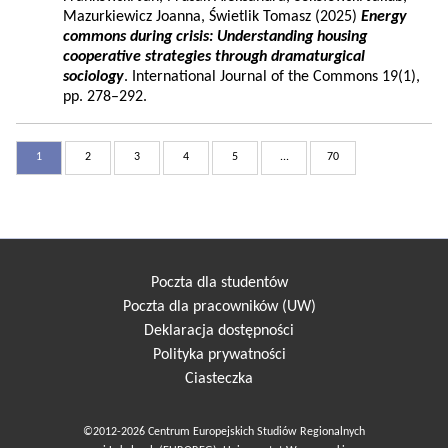
Mazurkiewicz Joanna, Świetlik Tomasz (2025)
Energy
commons during crisis: Understanding housing
cooperative strategies through dramaturgical
sociology
. International Journal of the Commons 19(1),
pp. 278–292.
1
2
3
4
5
...
70
Poczta dla studentów
Poczta dla pracowników (UW)
Deklaracja dostępności
Polityka prywatności
Ciasteczka
©2012-2026 Centrum Europejskich Studiów Regionalnych