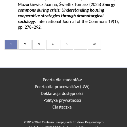
Mazurkiewicz Joanna, Świetlik Tomasz (2025)
Energy
commons during crisis: Understanding housing
cooperative strategies through dramaturgical
sociology
. International Journal of the Commons 19(1),
pp. 278–292.
1
2
3
4
5
...
70
Poczta dla studentów
Poczta dla pracowników (UW)
Deklaracja dostępności
Polityka prywatności
Ciasteczka
©2012-2026 Centrum Europejskich Studiów Regionalnych