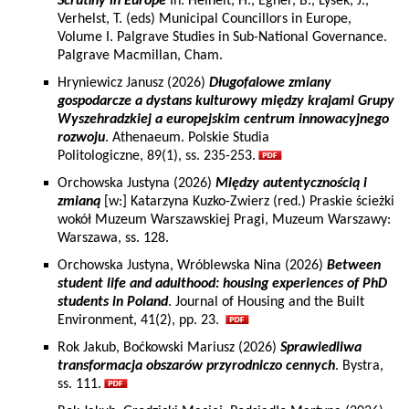
Scrutiny in Europe
In: Heinelt, H., Egner, B., Lysek, J.,
Verhelst, T. (eds) Municipal Councillors in Europe,
Volume I. Palgrave Studies in Sub-National Governance.
Palgrave Macmillan, Cham.
Hryniewicz Janusz (2026)
Długofalowe zmiany
gospodarcze a dystans kulturowy między krajami Grupy
Wyszehradzkiej a europejskim centrum innowacyjnego
rozwoju
. Athenaeum. Polskie Studia
Politologiczne, 89(1), ss. 235-253.
Orchowska Justyna (2026)
Między autentycznością i
zmianą
[w:] Katarzyna Kuzko-Zwierz (red.) Praskie ścieżki
wokół Muzeum Warszawskiej Pragi, Muzeum Warszawy:
Warszawa, ss. 128.
Orchowska Justyna, Wróblewska Nina (2026)
Between
student life and adulthood: housing experiences of PhD
students in Poland
. Journal of Housing and the Built
Environment, 41(2), pp. 23.
Rok Jakub, Boćkowski Mariusz (2026)
Sprawiedliwa
transformacja obszarów przyrodniczo cennych
. Bystra,
ss. 111.