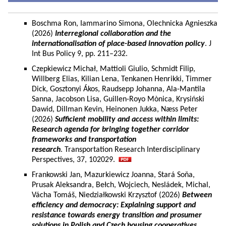
Boschma Ron, Iammarino Simona, Olechnicka Agnieszka
(2026)
Interregional collaboration and the
internationalisation of place-based innovation policy
. J
Int Bus Policy 9, pp. 211–232.
Czepkiewicz Michał, Mattioli Giulio, Schmidt Filip,
Willberg Elias, Kilian Lena, Tenkanen Henrikki, Timmer
Dick, Gosztonyi Ákos, Raudsepp Johanna, Ala-Mantila
Sanna, Jacobson Lisa, Guillen-Royo Mònica, Krysiński
Dawid, Dillman Kevin, Heinonen Jukka, Næss Peter
(2026)
Sufficient mobility and access within limits:
Research agenda for bringing together corridor
frameworks and transportation
research
. Transportation Research Interdisciplinary
Perspectives, 37, 102029.
Frankowski Jan, Mazurkiewicz Joanna, Stará Soňa,
Prusak Aleksandra, Bełch, Wojciech, Nesládek, Michal,
Vácha Tomáš, Niedziałkowski Krzysztof (2026)
Between
efficiency and democracy: Explaining support and
resistance towards energy transition and prosumer
solutions in Polish and Czech housing cooperatives.