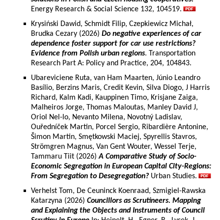
Energy Research & Social Science 132, 104519.
Krysiński Dawid, Schmidt Filip, Czepkiewicz Michał,
Brudka Cezary (2026)
Do negative experiences of car
dependence foster support for car use restrictions?
Evidence from Polish urban regions
. Transportation
Research Part A: Policy and Practice, 204, 104843.
Ubareviciene Ruta, van Ham Maarten, Júnio Leandro
Basílio, Berzins Maris, Credit Kevin, Silva Diogo, J Harris
Richard, Kalm Kadi, Kauppinen Timo, Krisjane Zaiga,
Malheiros Jorge, Thomas Maloutas, Manley David J,
Oriol Nel-lo, Nevanto Milena, Novotný Ladislav,
Ouředníček Martin, Porcel Sergio, Ribardière Antonine,
Šimon Martin, Smętkowski Maciej, Spyrellis Stavros,
Strömgren Magnus, Van Gent Wouter, Wessel Terje,
Tammaru Tiit (2026)
A Comparative Study of Socio-
Economic Segregation in European Capital City-Regions:
From Segregation to Desegregation?
Urban Studies.
Verhelst Tom, De Ceuninck Koenraad, Szmigiel-Rawska
Katarzyna (2026)
Councillors as Scrutineers. Mapping
and Explaining the Objects and Instruments of Council