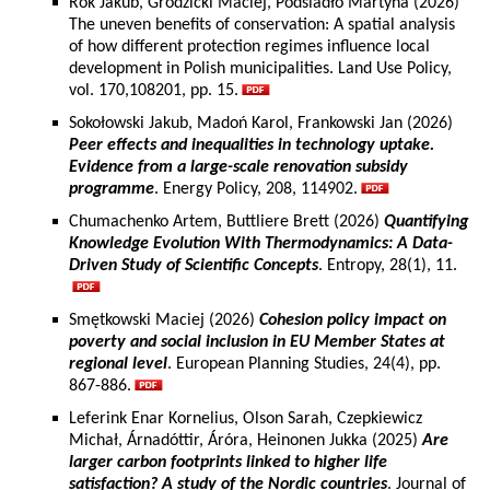
Rok Jakub, Grodzicki Maciej, Podsiadło Martyna (2026)
The uneven benefits of conservation: A spatial analysis
of how different protection regimes influence local
development in Polish municipalities. Land Use Policy,
vol. 170,108201, pp. 15.
Sokołowski Jakub, Madoń Karol, Frankowski Jan (2026)
Peer effects and inequalities in technology uptake.
Evidence from a large-scale renovation subsidy
programme
. Energy Policy, 208, 114902.
Chumachenko Artem, Buttliere Brett (2026)
Quantifying
Knowledge Evolution With Thermodynamics: A Data-
Driven Study of Scientific Concepts
. Entropy, 28(1), 11.
Smętkowski Maciej (2026)
Cohesion policy impact on
poverty and social inclusion in EU Member States at
regional level
. European Planning Studies, 24(4), pp.
867-886.
Leferink Enar Kornelius, Olson Sarah, Czepkiewicz
Michał, Árnadóttir, Áróra, Heinonen Jukka (2025)
Are
larger carbon footprints linked to higher life
satisfaction? A study of the Nordic countries
. Journal of