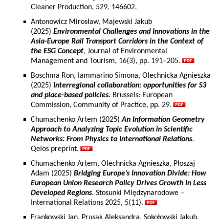
Cleaner Production, 529, 146602.
Antonowicz Mirosław, Majewski Jakub
(2025)
Environmental Challenges and Innovations in the
Asia-Europe Rail Transport Corridors in the Context of
the ESG Concept
, Journal of Environmental
Management and Tourism, 16(3), pp. 191–205.
Boschma Ron, Iammarino Simona, Olechnicka Agnieszka
(2025)
Interregional collaboration: opportunities for S3
and place-based policies.
Brussels: European
Commission, Community of Practice, pp. 29.
Chumachenko Artem (2025)
An Information Geometry
Approach to Analyzing Topic Evolution in Scientific
Networks: From Physics to International Relations
.
Qeios preprint.
Chumachenko Artem, Olechnicka Agnieszka, Płoszaj
Adam (2025)
Bridging Europe’s Innovation Divide: How
European Union Research Policy Drives Growth in Less
Developed Regions
. Stosunki Międzynarodowe –
International Relations 2025, 5(11).
Frankowski Jan, Prusak Aleksandra, Sokołowski Jakub,