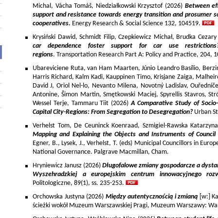
Michal, Vácha Tomáš, Niedziałkowski Krzysztof (2026)
Between eff
support and resistance towards energy transition and prosumer so
cooperatives.
Energy Research & Social Science 132, 104519.
Krysiński Dawid, Schmidt Filip, Czepkiewicz Michał, Brudka Cezar
car dependence foster support for car use restriction
regions
. Transportation Research Part A: Policy and Practice, 204,
Ubareviciene Ruta, van Ham Maarten, Júnio Leandro Basílio, Berzins
Harris Richard, Kalm Kadi, Kauppinen Timo, Krisjane Zaiga, Malhe
David J, Oriol Nel-lo, Nevanto Milena, Novotný Ladislav, Ouředníče
Antonine, Šimon Martin, Smętkowski Maciej, Spyrellis Stavros, 
Wessel Terje, Tammaru Tiit (2026)
A Comparative Study of Socio
Capital City-Regions: From Segregation to Desegregation?
Urban St
Verhelst Tom, De Ceuninck Koenraad, Szmigiel-Rawska Katarzyn
Mapping and Explaining the Objects and Instruments of Council 
Egner, B., Lysek, J., Verhelst, T. (eds) Municipal Councillors in Euro
National Governance. Palgrave Macmillan, Cham.
Hryniewicz Janusz (2026)
Długofalowe zmiany gospodarcze a dysta
Wyszehradzkiej a europejskim centrum innowacyjnego roz
Politologiczne, 89(1), ss. 235-253.
Orchowska Justyna (2026)
Między autentycznością i zmianą
[w:] Ka
ścieżki wokół Muzeum Warszawskiej Pragi, Muzeum Warszawy: War