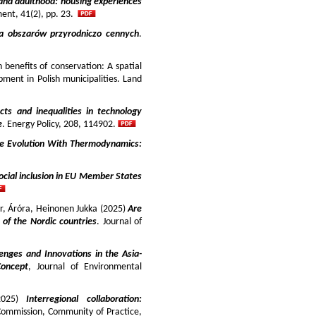
and adulthood: housing experiences
ment, 41(2), pp. 23.
ja obszarów przyrodniczo cennych
.
benefits of conservation: A spatial
pment in Polish municipalities. Land
cts and inequalities in technology
e
. Energy Policy, 208, 114902.
e Evolution With Thermodynamics:
ocial inclusion in EU Member States
ir, Áróra, Heinonen Jukka (2025)
Are
y of the Nordic countries
. Journal of
enges and Innovations in the Asia-
Concept
, Journal of Environmental
025)
Interregional collaboration:
Commission, Community of Practice,