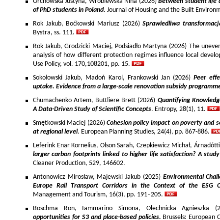
Orchowska Justyna, Wróblewska Nina (2026)
Between student life 
of PhD students in Poland
. Journal of Housing and the Built Environ
Rok Jakub, Boćkowski Mariusz (2026)
Sprawiedliwa transformac
Bystra, ss. 111.
Rok Jakub, Grodzicki Maciej, Podsiadło Martyna (2026) The uneven 
analysis of how different protection regimes influence local develo
Use Policy, vol. 170,108201, pp. 15.
Sokołowski Jakub, Madoń Karol, Frankowski Jan (2026)
Peer effe
uptake. Evidence from a large-scale renovation subsidy programm
Chumachenko Artem, Buttliere Brett (2026)
Quantifying Knowledg
A Data-Driven Study of Scientific Concepts
. Entropy, 28(1), 11.
Smętkowski Maciej (2026)
Cohesion policy impact on poverty and s
at regional level
. European Planning Studies, 24(4), pp. 867-886.
Leferink Enar Kornelius, Olson Sarah, Czepkiewicz Michał, Árnadótt
larger carbon footprints linked to higher life satisfaction? A stud
Cleaner Production, 529, 146602.
Antonowicz Mirosław, Majewski Jakub (2025)
Environmental Chall
Europe Rail Transport Corridors in the Context of the ESG 
Management and Tourism, 16(3), pp. 191–205.
Boschma Ron, Iammarino Simona, Olechnicka Agnieszka (2
opportunities for S3 and place-based policies.
Brussels: European 