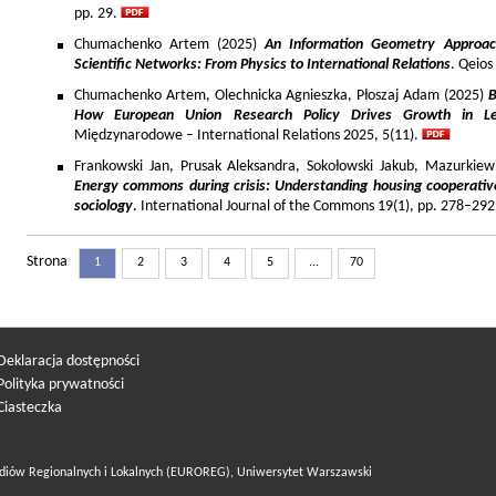
pp. 29.
Chumachenko Artem (2025)
An Information Geometry Approach
Scientific Networks: From Physics to International Relations
. Qeios
Chumachenko Artem, Olechnicka Agnieszka, Płoszaj Adam (2025)
B
How European Union Research Policy Drives Growth in Le
Międzynarodowe – International Relations 2025, 5(11).
Frankowski Jan, Prusak Aleksandra, Sokołowski Jakub, Mazurkiew
Energy commons during crisis: Understanding housing cooperativ
sociology
. International Journal of the Commons 19(1), pp. 278–292
Strona
1
2
3
4
5
...
70
Deklaracja dostępności
Polityka prywatności
Ciasteczka
diów Regionalnych i Lokalnych (EUROREG), Uniwersytet Warszawski