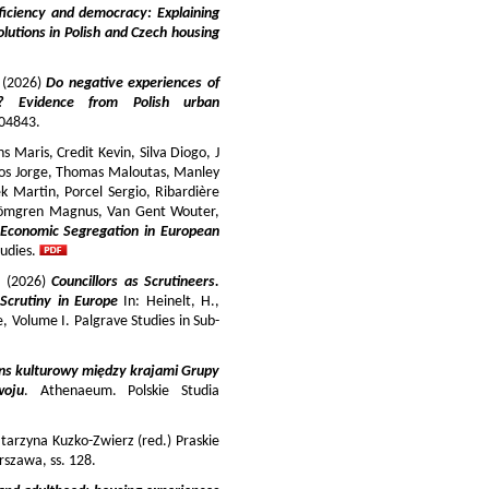
iciency and democracy: Explaining
lutions in Polish and Czech housing
y (2026)
Do negative experiences of
s? Evidence from Polish urban
 104843.
 Maris, Credit Kevin, Silva Diogo, J
iros Jorge, Thomas Maloutas, Manley
k Martin, Porcel Sergio, Ribardière
Strömgren Magnus, Van Gent Wouter,
-Economic Segregation in European
udies.
a (2026)
Councillors as Scrutineers.
Scrutiny in Europe
In: Heinelt, H.,
pe, Volume I. Palgrave Studies in Sub-
ns kulturowy między krajami Grupy
woju
. Athenaeum. Polskie Studia
tarzyna Kuzko-Zwierz (red.) Praskie
szawa, ss. 128.