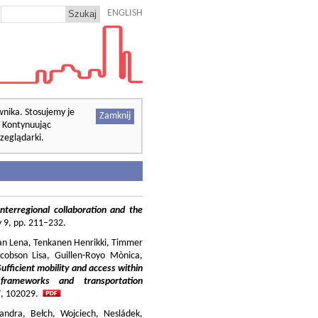
ENGLISH
wnika. Stosujemy je
Zamknij
. Kontynuując
zeglądarki.
nterregional collaboration and the
cy 9, pp. 211–232.
ilian Lena, Tenkanen Henrikki, Timmer
cobson Lisa, Guillen-Royo Mònica,
Sufficient mobility and access within
 frameworks and transportation
37, 102029.
andra, Bełch, Wojciech, Nesládek,