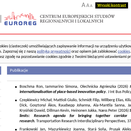
A
A
Wysoki kontrast
A
okies (ciasteczek) umożliwiających zapisywanie informacji na urządzeniu użytko
. Zapoznaj się z naszą
polityką prywatności
oraz opisem jak zablokować
cookies
asz zgodę na pozostawianie cookies zgodnie z Twoimi bieżącymi ustawieniami pr
Publikacje
Boschma Ron, Iammarino Simona, Olechnicka Agnieszka (2026)
I
internationalisation of place-based innovation policy
. J Int Bus Poli
Czepkiewicz Michał, Mattioli Giulio, Schmidt Filip, Willberg Elias, K
Dick, Gosztonyi Ákos, Raudsepp Johanna, Ala-Mantila Sanna, Ja
Krysiński Dawid, Dillman Kevin, Heinonen Jukka, Næss Peter (2026)
limits: Research agenda for bringing together corridor
research
. Transportation Research Interdisciplinary Perspectives, 
Frankowski Jan, Mazurkiewicz Joanna, Stará Soňa, Prusak Aleks