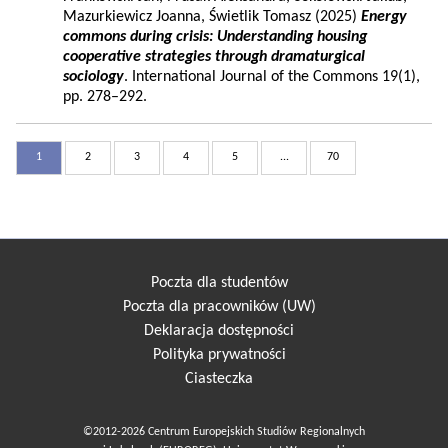
Mazurkiewicz Joanna, Świetlik Tomasz (2025)
Energy
commons during crisis: Understanding housing
cooperative strategies through dramaturgical
sociology
. International Journal of the Commons 19(1),
pp. 278–292.
1
2
3
4
5
...
70
Poczta dla studentów
Poczta dla pracowników (UW)
Deklaracja dostępności
Polityka prywatności
Ciasteczka
©2012-2026 Centrum Europejskich Studiów Regionalnych