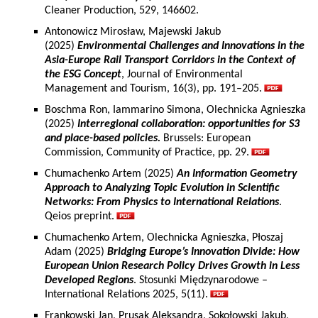
Cleaner Production, 529, 146602.
Antonowicz Mirosław, Majewski Jakub
(2025)
Environmental Challenges and Innovations in the
Asia-Europe Rail Transport Corridors in the Context of
the ESG Concept
, Journal of Environmental
Management and Tourism, 16(3), pp. 191–205.
Boschma Ron, Iammarino Simona, Olechnicka Agnieszka
(2025)
Interregional collaboration: opportunities for S3
and place-based policies.
Brussels: European
Commission, Community of Practice, pp. 29.
Chumachenko Artem (2025)
An Information Geometry
Approach to Analyzing Topic Evolution in Scientific
Networks: From Physics to International Relations
.
Qeios preprint.
Chumachenko Artem, Olechnicka Agnieszka, Płoszaj
Adam (2025)
Bridging Europe’s Innovation Divide: How
European Union Research Policy Drives Growth in Less
Developed Regions
. Stosunki Międzynarodowe –
International Relations 2025, 5(11).
Frankowski Jan, Prusak Aleksandra, Sokołowski Jakub,