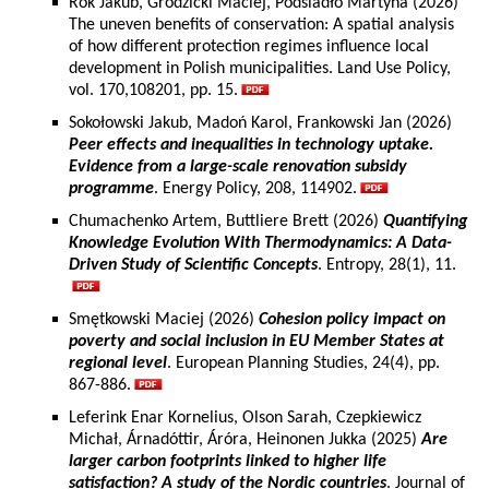
Rok Jakub, Grodzicki Maciej, Podsiadło Martyna (2026)
The uneven benefits of conservation: A spatial analysis
of how different protection regimes influence local
development in Polish municipalities. Land Use Policy,
vol. 170,108201, pp. 15.
Sokołowski Jakub, Madoń Karol, Frankowski Jan (2026)
Peer effects and inequalities in technology uptake.
Evidence from a large-scale renovation subsidy
programme
. Energy Policy, 208, 114902.
Chumachenko Artem, Buttliere Brett (2026)
Quantifying
Knowledge Evolution With Thermodynamics: A Data-
Driven Study of Scientific Concepts
. Entropy, 28(1), 11.
Smętkowski Maciej (2026)
Cohesion policy impact on
poverty and social inclusion in EU Member States at
regional level
. European Planning Studies, 24(4), pp.
867-886.
Leferink Enar Kornelius, Olson Sarah, Czepkiewicz
Michał, Árnadóttir, Áróra, Heinonen Jukka (2025)
Are
larger carbon footprints linked to higher life
satisfaction? A study of the Nordic countries
. Journal of