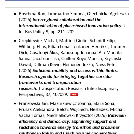
Boschma Ron, Iammarino Simona, Olechnicka Agnieszka
(2026)
Interregional collaboration and the
internationalisation of place-based innovation policy
. J
Int Bus Policy 9, pp. 211–232.
Czepkiewicz Michał, Mattioli Giulio, Schmidt Filip,
Willberg Elias, Kilian Lena, Tenkanen Henrikki, Timmer
Dick, Gosztonyi Ákos, Raudsepp Johanna, Ala-Mantila
Sanna, Jacobson Lisa, Guillen-Royo Mònica, Krysiński
Dawid, Dillman Kevin, Heinonen Jukka, Næss Peter
(2026)
Sufficient mobility and access within limits:
Research agenda for bringing together corridor
frameworks and transportation
research
. Transportation Research Interdisciplinary
Perspectives, 37, 102029.
Frankowski Jan, Mazurkiewicz Joanna, Stará Soňa,
Prusak Aleksandra, Bełch, Wojciech, Nesládek, Michal,
Vácha Tomáš, Niedziałkowski Krzysztof (2026)
Between
efficiency and democracy: Explaining support and
resistance towards energy transition and prosumer
solutions in Polish and Czech housing cooperatives.