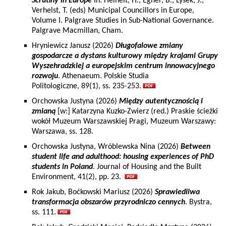
Scrutiny in Europe
In: Heinelt, H., Egner, B., Lysek, J.,
Verhelst, T. (eds) Municipal Councillors in Europe,
Volume I. Palgrave Studies in Sub-National Governance.
Palgrave Macmillan, Cham.
Hryniewicz Janusz (2026)
Długofalowe zmiany
gospodarcze a dystans kulturowy między krajami Grupy
Wyszehradzkiej a europejskim centrum innowacyjnego
rozwoju
. Athenaeum. Polskie Studia
Politologiczne, 89(1), ss. 235-253.
Orchowska Justyna (2026)
Między autentycznością i
zmianą
[w:] Katarzyna Kuzko-Zwierz (red.) Praskie ścieżki
wokół Muzeum Warszawskiej Pragi, Muzeum Warszawy:
Warszawa, ss. 128.
Orchowska Justyna, Wróblewska Nina (2026)
Between
student life and adulthood: housing experiences of PhD
students in Poland
. Journal of Housing and the Built
Environment, 41(2), pp. 23.
Rok Jakub, Boćkowski Mariusz (2026)
Sprawiedliwa
transformacja obszarów przyrodniczo cennych
. Bystra,
ss. 111.