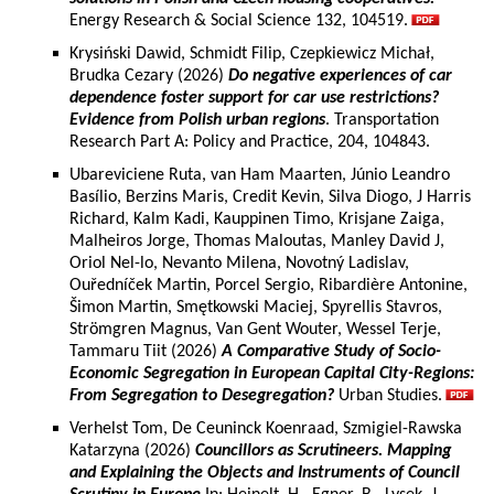
Energy Research & Social Science 132, 104519.
Krysiński Dawid, Schmidt Filip, Czepkiewicz Michał,
Brudka Cezary (2026)
Do negative experiences of car
dependence foster support for car use restrictions?
Evidence from Polish urban regions
. Transportation
Research Part A: Policy and Practice, 204, 104843.
Ubareviciene Ruta, van Ham Maarten, Júnio Leandro
Basílio, Berzins Maris, Credit Kevin, Silva Diogo, J Harris
Richard, Kalm Kadi, Kauppinen Timo, Krisjane Zaiga,
Malheiros Jorge, Thomas Maloutas, Manley David J,
Oriol Nel-lo, Nevanto Milena, Novotný Ladislav,
Ouředníček Martin, Porcel Sergio, Ribardière Antonine,
Šimon Martin, Smętkowski Maciej, Spyrellis Stavros,
Strömgren Magnus, Van Gent Wouter, Wessel Terje,
Tammaru Tiit (2026)
A Comparative Study of Socio-
Economic Segregation in European Capital City-Regions:
From Segregation to Desegregation?
Urban Studies.
Verhelst Tom, De Ceuninck Koenraad, Szmigiel-Rawska
Katarzyna (2026)
Councillors as Scrutineers. Mapping
and Explaining the Objects and Instruments of Council