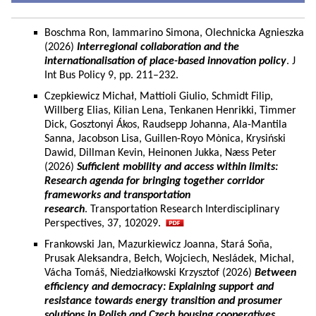
Boschma Ron, Iammarino Simona, Olechnicka Agnieszka
(2026)
Interregional collaboration and the
internationalisation of place-based innovation policy
. J
Int Bus Policy 9, pp. 211–232.
Czepkiewicz Michał, Mattioli Giulio, Schmidt Filip,
Willberg Elias, Kilian Lena, Tenkanen Henrikki, Timmer
Dick, Gosztonyi Ákos, Raudsepp Johanna, Ala-Mantila
Sanna, Jacobson Lisa, Guillen-Royo Mònica, Krysiński
Dawid, Dillman Kevin, Heinonen Jukka, Næss Peter
(2026)
Sufficient mobility and access within limits:
Research agenda for bringing together corridor
frameworks and transportation
research
. Transportation Research Interdisciplinary
Perspectives, 37, 102029.
Frankowski Jan, Mazurkiewicz Joanna, Stará Soňa,
Prusak Aleksandra, Bełch, Wojciech, Nesládek, Michal,
Vácha Tomáš, Niedziałkowski Krzysztof (2026)
Between
efficiency and democracy: Explaining support and
resistance towards energy transition and prosumer
solutions in Polish and Czech housing cooperatives.