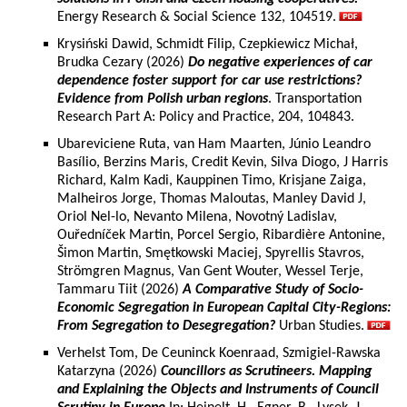
Energy Research & Social Science 132, 104519.
Krysiński Dawid, Schmidt Filip, Czepkiewicz Michał,
Brudka Cezary (2026)
Do negative experiences of car
dependence foster support for car use restrictions?
Evidence from Polish urban regions
. Transportation
Research Part A: Policy and Practice, 204, 104843.
Ubareviciene Ruta, van Ham Maarten, Júnio Leandro
Basílio, Berzins Maris, Credit Kevin, Silva Diogo, J Harris
Richard, Kalm Kadi, Kauppinen Timo, Krisjane Zaiga,
Malheiros Jorge, Thomas Maloutas, Manley David J,
Oriol Nel-lo, Nevanto Milena, Novotný Ladislav,
Ouředníček Martin, Porcel Sergio, Ribardière Antonine,
Šimon Martin, Smętkowski Maciej, Spyrellis Stavros,
Strömgren Magnus, Van Gent Wouter, Wessel Terje,
Tammaru Tiit (2026)
A Comparative Study of Socio-
Economic Segregation in European Capital City-Regions:
From Segregation to Desegregation?
Urban Studies.
Verhelst Tom, De Ceuninck Koenraad, Szmigiel-Rawska
Katarzyna (2026)
Councillors as Scrutineers. Mapping
and Explaining the Objects and Instruments of Council