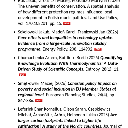
Rok Jakub, Grodzicki Maciej, Podsiadło Martyna (2026)
The uneven benefits of conservation: A spatial analysis
of how different protection regimes influence local
development in Polish municipalities. Land Use Policy,
vol. 170,108201, pp. 15.
Sokołowski Jakub, Madoń Karol, Frankowski Jan (2026)
Peer effects and inequalities in technology uptake.
Evidence from a large-scale renovation subsidy
programme
. Energy Policy, 208, 114902.
Chumachenko Artem, Buttliere Brett (2026)
Quantifying
Knowledge Evolution With Thermodynamics: A Data-
Driven Study of Scientific Concepts
. Entropy, 28(1), 11.
Smętkowski Maciej (2026)
Cohesion policy impact on
poverty and social inclusion in EU Member States at
regional level
. European Planning Studies, 24(4), pp.
867-886.
Leferink Enar Kornelius, Olson Sarah, Czepkiewicz
Michał, Árnadóttir, Áróra, Heinonen Jukka (2025)
Are
larger carbon footprints linked to higher life
satisfaction? A study of the Nordic countries
. Journal of