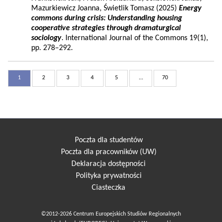
Mazurkiewicz Joanna, Świetlik Tomasz (2025)
Energy
commons during crisis: Understanding housing
cooperative strategies through dramaturgical
sociology
. International Journal of the Commons 19(1),
pp. 278–292.
1
2
3
4
5
...
70
Poczta dla studentów
Poczta dla pracowników (UW)
Deklaracja dostępności
Polityka prywatności
Ciasteczka
©2012-2026 Centrum Europejskich Studiów Regionalnych