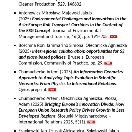
Cleaner Production, 529, 146602.
Antonowicz Mirosław, Majewski Jakub
(2025)
Environmental Challenges and Innovations in the
Asia-Europe Rail Transport Corridors in the Context of
the ESG Concept
, Journal of Environmental
Management and Tourism, 16(3), pp. 191–205.
Boschma Ron, Iammarino Simona, Olechnicka Agnieszka
(2025)
Interregional collaboration: opportunities for S3
and place-based policies.
Brussels: European
Commission, Community of Practice, pp. 29.
Chumachenko Artem (2025)
An Information Geometry
Approach to Analyzing Topic Evolution in Scientific
Networks: From Physics to International Relations
.
Qeios preprint.
Chumachenko Artem, Olechnicka Agnieszka, Płoszaj
Adam (2025)
Bridging Europe’s Innovation Divide: How
European Union Research Policy Drives Growth in Less
Developed Regions
. Stosunki Międzynarodowe –
International Relations 2025, 5(11).
Frankowski Jan, Prusak Aleksandra, Sokołowski Jakub,