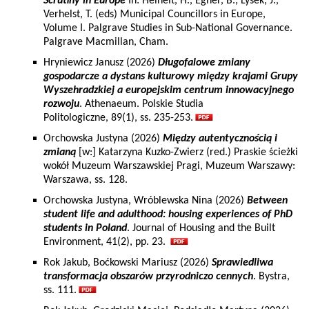
Scrutiny in Europe
In: Heinelt, H., Egner, B., Lysek, J.,
Verhelst, T. (eds) Municipal Councillors in Europe,
Volume I. Palgrave Studies in Sub-National Governance.
Palgrave Macmillan, Cham.
Hryniewicz Janusz (2026)
Długofalowe zmiany
gospodarcze a dystans kulturowy między krajami Grupy
Wyszehradzkiej a europejskim centrum innowacyjnego
rozwoju
. Athenaeum. Polskie Studia
Politologiczne, 89(1), ss. 235-253.
Orchowska Justyna (2026)
Między autentycznością i
zmianą
[w:] Katarzyna Kuzko-Zwierz (red.) Praskie ścieżki
wokół Muzeum Warszawskiej Pragi, Muzeum Warszawy:
Warszawa, ss. 128.
Orchowska Justyna, Wróblewska Nina (2026)
Between
student life and adulthood: housing experiences of PhD
students in Poland
. Journal of Housing and the Built
Environment, 41(2), pp. 23.
Rok Jakub, Boćkowski Mariusz (2026)
Sprawiedliwa
transformacja obszarów przyrodniczo cennych
. Bystra,
ss. 111.