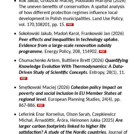
Rok Jakub, Grodzicki Maciej, Podsiadło Martyna (2026)
The uneven benefits of conservation: A spatial analysis
of how different protection regimes influence local
development in Polish municipalities. Land Use Policy,
vol. 170,108201, pp. 15.
Sokołowski Jakub, Madoń Karol, Frankowski Jan (2026)
Peer effects and inequalities in technology uptake.
Evidence from a large-scale renovation subsidy
programme
. Energy Policy, 208, 114902.
Chumachenko Artem, Buttliere Brett (2026)
Quantifying
Knowledge Evolution With Thermodynamics: A Data-
Driven Study of Scientific Concepts
. Entropy, 28(1), 11.
Smętkowski Maciej (2026)
Cohesion policy impact on
poverty and social inclusion in EU Member States at
regional level
. European Planning Studies, 24(4), pp.
867-886.
Leferink Enar Kornelius, Olson Sarah, Czepkiewicz
Michał, Árnadóttir, Áróra, Heinonen Jukka (2025)
Are
larger carbon footprints linked to higher life
satisfaction? A study of the Nordic countries
. Journal of