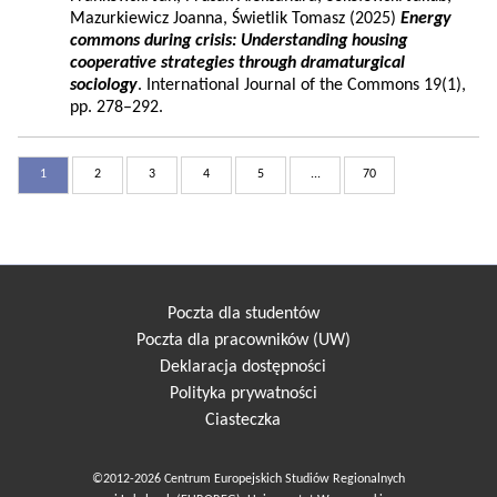
Mazurkiewicz Joanna, Świetlik Tomasz (2025)
Energy
commons during crisis: Understanding housing
cooperative strategies through dramaturgical
sociology
. International Journal of the Commons 19(1),
pp. 278–292.
1
2
3
4
5
...
70
Poczta dla studentów
Poczta dla pracowników (UW)
Deklaracja dostępności
Polityka prywatności
Ciasteczka
©2012-2026 Centrum Europejskich Studiów Regionalnych