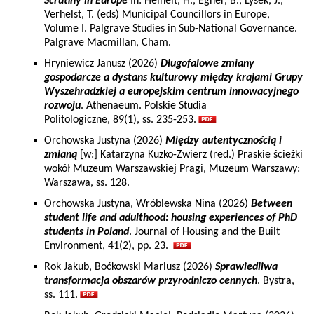
Scrutiny in Europe
In: Heinelt, H., Egner, B., Lysek, J.,
Verhelst, T. (eds) Municipal Councillors in Europe,
Volume I. Palgrave Studies in Sub-National Governance.
Palgrave Macmillan, Cham.
Hryniewicz Janusz (2026)
Długofalowe zmiany
gospodarcze a dystans kulturowy między krajami Grupy
Wyszehradzkiej a europejskim centrum innowacyjnego
rozwoju
. Athenaeum. Polskie Studia
Politologiczne, 89(1), ss. 235-253.
Orchowska Justyna (2026)
Między autentycznością i
zmianą
[w:] Katarzyna Kuzko-Zwierz (red.) Praskie ścieżki
wokół Muzeum Warszawskiej Pragi, Muzeum Warszawy:
Warszawa, ss. 128.
Orchowska Justyna, Wróblewska Nina (2026)
Between
student life and adulthood: housing experiences of PhD
students in Poland
. Journal of Housing and the Built
Environment, 41(2), pp. 23.
Rok Jakub, Boćkowski Mariusz (2026)
Sprawiedliwa
transformacja obszarów przyrodniczo cennych
. Bystra,
ss. 111.