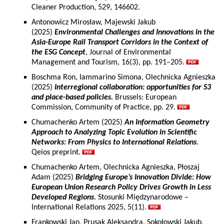
Cleaner Production, 529, 146602.
Antonowicz Mirosław, Majewski Jakub
(2025)
Environmental Challenges and Innovations in the
Asia-Europe Rail Transport Corridors in the Context of
the ESG Concept
, Journal of Environmental
Management and Tourism, 16(3), pp. 191–205.
Boschma Ron, Iammarino Simona, Olechnicka Agnieszka
(2025)
Interregional collaboration: opportunities for S3
and place-based policies.
Brussels: European
Commission, Community of Practice, pp. 29.
Chumachenko Artem (2025)
An Information Geometry
Approach to Analyzing Topic Evolution in Scientific
Networks: From Physics to International Relations
.
Qeios preprint.
Chumachenko Artem, Olechnicka Agnieszka, Płoszaj
Adam (2025)
Bridging Europe’s Innovation Divide: How
European Union Research Policy Drives Growth in Less
Developed Regions
. Stosunki Międzynarodowe –
International Relations 2025, 5(11).
Frankowski Jan, Prusak Aleksandra, Sokołowski Jakub,