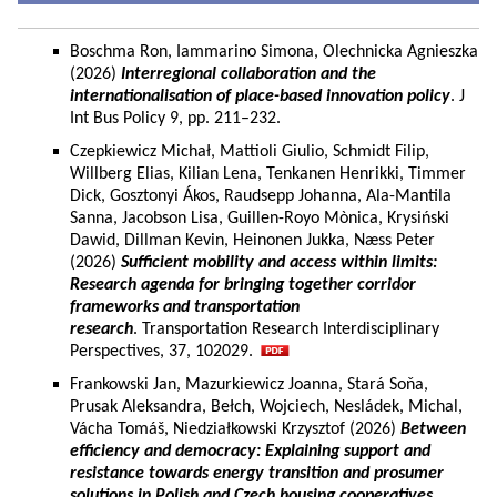
Boschma Ron, Iammarino Simona, Olechnicka Agnieszka
(2026)
Interregional collaboration and the
internationalisation of place-based innovation policy
. J
Int Bus Policy 9, pp. 211–232.
Czepkiewicz Michał, Mattioli Giulio, Schmidt Filip,
Willberg Elias, Kilian Lena, Tenkanen Henrikki, Timmer
Dick, Gosztonyi Ákos, Raudsepp Johanna, Ala-Mantila
Sanna, Jacobson Lisa, Guillen-Royo Mònica, Krysiński
Dawid, Dillman Kevin, Heinonen Jukka, Næss Peter
(2026)
Sufficient mobility and access within limits:
Research agenda for bringing together corridor
frameworks and transportation
research
. Transportation Research Interdisciplinary
Perspectives, 37, 102029.
Frankowski Jan, Mazurkiewicz Joanna, Stará Soňa,
Prusak Aleksandra, Bełch, Wojciech, Nesládek, Michal,
Vácha Tomáš, Niedziałkowski Krzysztof (2026)
Between
efficiency and democracy: Explaining support and
resistance towards energy transition and prosumer
solutions in Polish and Czech housing cooperatives.