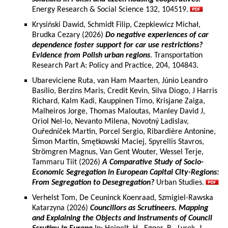
Energy Research & Social Science 132, 104519.
Krysiński Dawid, Schmidt Filip, Czepkiewicz Michał,
Brudka Cezary (2026)
Do negative experiences of car
dependence foster support for car use restrictions?
Evidence from Polish urban regions
. Transportation
Research Part A: Policy and Practice, 204, 104843.
Ubareviciene Ruta, van Ham Maarten, Júnio Leandro
Basílio, Berzins Maris, Credit Kevin, Silva Diogo, J Harris
Richard, Kalm Kadi, Kauppinen Timo, Krisjane Zaiga,
Malheiros Jorge, Thomas Maloutas, Manley David J,
Oriol Nel-lo, Nevanto Milena, Novotný Ladislav,
Ouředníček Martin, Porcel Sergio, Ribardière Antonine,
Šimon Martin, Smętkowski Maciej, Spyrellis Stavros,
Strömgren Magnus, Van Gent Wouter, Wessel Terje,
Tammaru Tiit (2026)
A Comparative Study of Socio-
Economic Segregation in European Capital City-Regions:
From Segregation to Desegregation?
Urban Studies.
Verhelst Tom, De Ceuninck Koenraad, Szmigiel-Rawska
Katarzyna (2026)
Councillors as Scrutineers. Mapping
and Explaining the Objects and Instruments of Council